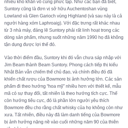
nhiều khó khăn vô cùng phức tạp. Như các bạn đã biết,
Suntory cũng là đơn vị sở hữu Auchentoshan vùng
Lowland và Glen Garioch vùng Highland (và sau này là cả
người hàng xóm Laphroaig). Với đặc trưng rất khác nhau
từ 3 nhà máy, đáng lẽ Suntory phải rất linh hoạt trong các
dòng sản phẩm, nhưng suốt những năm 1990 họ đã không
tận dụng được lợi thế đó.
Vào thời điểm đầu, Suntory khi đó vẫn chưa sáp nhập với
Jim Beam thành Beam Suntory. Phong cách tiếp thị kiểu
Nhật Bản vẫn chiếm thế chủ đạo, và chính điều đó đã
khiến chất rượu của Bowmore bị ảnh hưởng lớn. Các sản
phẩm đi theo hướng “hoa mỹ” nhiều hơn với thiết kế, mẫu
mã có sự thay đổi, tất nhiên là theo hướng tích cực. Thế
còn hướng tiêu cực, đó là phần lớn người yêu thích
Bowmore đều cho rằng chất whisky của họ không còn như
xưa. Tất nhiên, điều này đã làm danh tiếng của Bowmore
bị ảnh hưởng nặng nề vào cuối những năm 90 của thiên