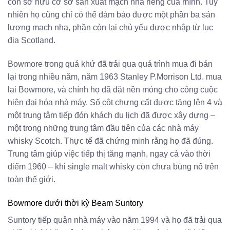
còn sở hữu cơ sở sản xuất mạch nha riêng của mình. Tuy
nhiên họ cũng chỉ có thể đảm bảo được một phần ba sản
lượng mạch nha, phần còn lại chủ yếu được nhập từ lục
địa Scotland.
Bowmore trong quá khứ đã trải qua quá trình mua đi bán
lại trong nhiều năm, năm 1963 Stanley P.Morrison Ltd. mua
lại Bowmore, và chính họ đã đặt nền móng cho công cuộc
hiện đại hóa nhà máy. Số cột chưng cất được tăng lên 4 và
một trung tâm tiếp đón khách du lịch đã được xây dựng –
một trong những trung tâm đầu tiên của các nhà máy
whisky Scotch. Thực tế đã chứng minh rằng họ đã đúng.
Trung tâm giúp việc tiếp thị tăng mạnh, ngay cả vào thời
điểm 1960 – khi single malt whisky còn chưa bùng nổ trên
toàn thế giới.
Bowmore dưới thời kỳ Beam Suntory
Suntory tiếp quản nhà máy vào năm 1994 và họ đã trải qua