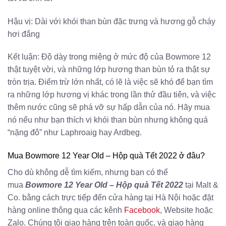
Hậu vị: Dài với khói than bùn đặc trưng và hương gỗ cháy
hơi đắng
Kết luận: Độ dày trong miệng ở mức độ của Bowmore 12
thật tuyệt vời, và những lớp hương than bùn tỏ ra thật sự
tròn trịa. Điểm trừ lớn nhất, có lẽ là việc sẽ khó để bạn tìm
ra những lớp hương vị khác trong lần thử đầu tiên, và việc
thêm nước cũng sẽ phá vỡ sự hấp dẫn của nó. Hãy mua
nó nếu như bạn thích vị khói than bùn nhưng không quá
“nặng đô” như Laphroaig hay Ardbeg.
Mua Bowmore 12 Year Old – Hộp quà Tết 2022 ở đâu?
Cho dù không dễ tìm kiếm, nhưng bạn có thể
mua
Bowmore 12 Year Old – Hộp quà Tết 2022
tại Malt &
Co. bằng cách trực tiếp đến cửa hàng tại Hà Nội hoặc đặt
hàng online thông qua các kênh
Facebook
, Website hoặc
Zalo. Chúng tôi giao hàng trên toàn quốc, và giao hàng