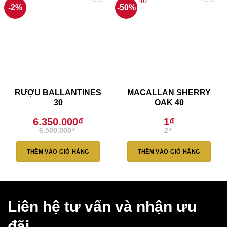
-2%
-50%
RƯỢU BALLANTINES
MACALLAN SHERRY
30
OAK 40
6.350.000
₫
1
₫
Giá
Giá
Giá
Giá
6.500.000
₫
2
₫
gốc
hiện
gốc
hiện
là:
tại
là:
tại
6.500.000₫.
là:
2₫.
là:
THÊM VÀO GIỎ HÀNG
THÊM VÀO GIỎ HÀNG
6.350.000₫.
1₫.
Liên hệ tư vấn và nhận ưu
đãi