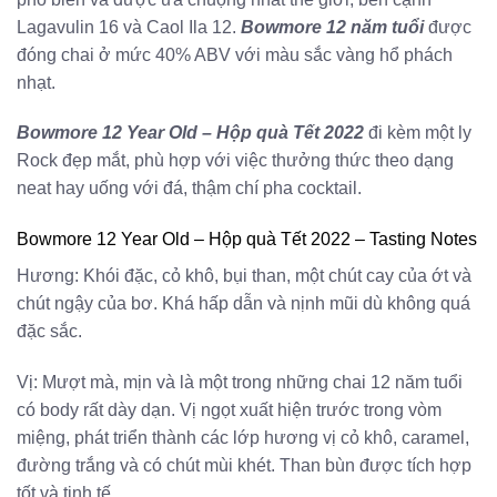
Lagavulin 16 và Caol Ila 12.
Bowmore 12 năm tuổi
được
đóng chai ở mức 40% ABV với màu sắc vàng hổ phách
nhạt.
Bowmore 12 Year Old – Hộp quà Tết 2022
đi kèm một ly
Rock đẹp mắt, phù hợp với việc thưởng thức theo dạng
neat hay uống với đá, thậm chí pha cocktail.
Bowmore 12 Year Old – Hộp quà Tết 2022 – Tasting Notes
Hương: Khói đặc, cỏ khô, bụi than, một chút cay của ớt và
chút ngậy của bơ. Khá hấp dẫn và nịnh mũi dù không quá
đặc sắc.
Vị: Mượt mà, mịn và là một trong những chai 12 năm tuổi
có body rất dày dạn. Vị ngọt xuất hiện trước trong vòm
miệng, phát triển thành các lớp hương vị cỏ khô, caramel,
đường trắng và có chút mùi khét. Than bùn được tích hợp
tốt và tinh tế.