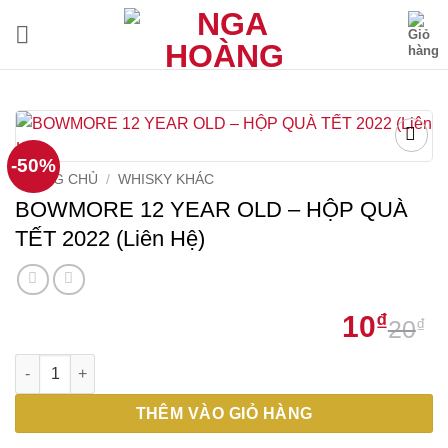
Bỏ
qua
nội
dung
-50%
TRANG CHỦ
/
WHISKY KHÁC
BOWMORE 12 YEAR OLD – HỘP QUÀ
TẾT 2022 (Liên Hệ)
10
₫
20
₫
G
G
BOWMORE 12 YEAR OLD – HỘP QUÀ TẾT 2022 (Liên Hệ) số lư
g
h
l
t
THÊM VÀO GIỎ HÀNG
2
l
1