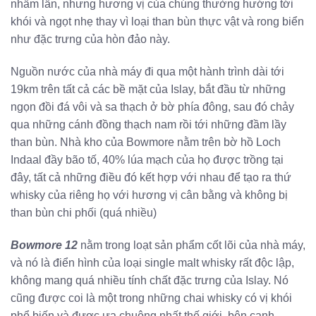
nhầm lẫn, nhưng hương vị của chúng thường hướng tới
khói và ngọt nhẹ thay vì loại than bùn thực vật và rong biển
như đặc trưng của hòn đảo này.
Nguồn nước của nhà máy đi qua một hành trình dài tới
19km trên tất cả các bề mặt của Islay, bắt đầu từ những
ngọn đồi đá vôi và sa thạch ở bờ phía đông, sau đó chảy
qua những cánh đồng thạch nam rồi tới những đầm lầy
than bùn. Nhà kho của Bowmore nằm trên bờ hồ Loch
Indaal đầy bão tố, 40% lúa mạch của họ được trồng tại
đây, tất cả những điều đó kết hợp với nhau để tạo ra thứ
whisky của riêng họ với hương vị cân bằng và không bị
than bùn chi phối (quá nhiều)
Bowmore 12
nằm trong loạt sản phẩm cốt lõi của nhà máy,
và nó là điển hình của loại single malt whisky rất độc lập,
không mang quá nhiều tính chất đặc trưng của Islay. Nó
cũng được coi là một trong những chai whisky có vị khói
phổ biến và được ưa chuộng nhất thế giới, bên cạnh