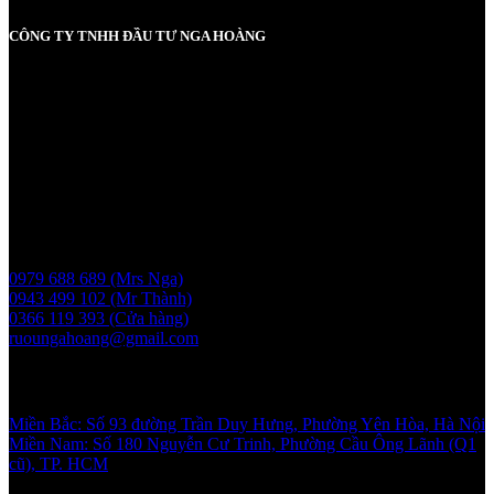
CÔNG TY TNHH ĐẦU TƯ NGA HOÀNG
MST: 0107830980 do Sở KH và ĐT TP Hà Nội cấp lần đầu ngày
2017-05-08, cấp lần 3 ngày 6/5/2025
Người chịu trách nhiệm: Bà Vũ Thị Nga
Giấy phép bán buôn rượu số 11 GP-SCT do sở công thương
UBND thành phố Hà Nội cấp ngày 17/1/2024
Liên hệ
0979 688 689 (Mrs Nga)
0943 499 102 (Mr Thành)
0366 119 393 (Cửa hàng)
ruoungahoang@gmail.com
Showroom
Miền Bắc: Số 93 đường Trần Duy Hưng, Phường Yên Hòa, Hà Nội
Miền Nam: Số 180 Nguyễn Cư Trinh, Phường Cầu Ông Lãnh (Q1
cũ), TP. HCM