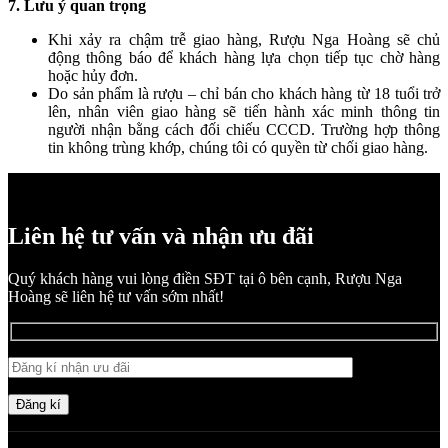
7. Lưu ý quan trọng
Khi xảy ra chậm trễ giao hàng, Rượu Nga Hoàng sẽ chủ
động thông báo để khách hàng lựa chọn tiếp tục chờ hàng
hoặc hủy đơn.
Do sản phẩm là rượu – chỉ bán cho khách hàng từ 18 tuổi trở
lên, nhân viên giao hàng sẽ tiến hành xác minh thông tin
người nhận bằng cách đối chiếu CCCD. Trường hợp thông
tin không trùng khớp, chúng tôi có quyền từ chối giao hàng.
Liên hệ tư vấn và nhận ưu đãi
Quý khách hàng vui lòng điền SĐT tại ô bên cạnh, Rượu Nga
Hoàng sẽ liên hệ tư vấn sớm nhất!
Đăng kí