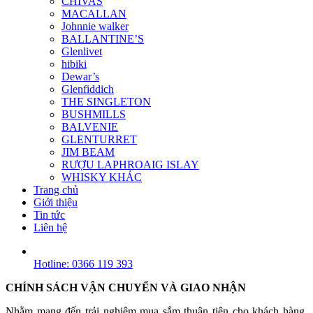
CHIVAS
MACALLAN
Johnnie walker
BALLANTINE’S
Glenlivet
hibiki
Dewar’s
Glenfiddich
THE SINGLETON
BUSHMILLS
BALVENIE
GLENTURRET
JIM BEAM
RƯỢU LAPHROAIG ISLAY
WHISKY KHÁC
Trang chủ
Giới thiệu
Tin tức
Liên hệ
Hotline: 0366 119 393
CHÍNH SÁCH VẬN CHUYỂN VÀ GIAO NHẬN
Nhằm mang đến trải nghiệm mua sắm thuận tiện cho khách hàng,