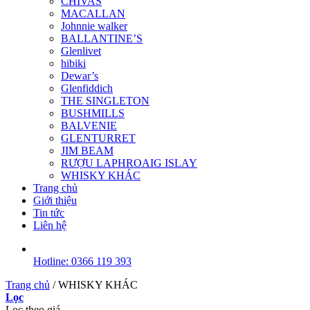
CHIVAS
MACALLAN
Johnnie walker
BALLANTINE’S
Glenlivet
hibiki
Dewar’s
Glenfiddich
THE SINGLETON
BUSHMILLS
BALVENIE
GLENTURRET
JIM BEAM
RƯỢU LAPHROAIG ISLAY
WHISKY KHÁC
Trang chủ
Giới thiệu
Tin tức
Liên hệ
Hotline: 0366 119 393
Trang chủ
/
WHISKY KHÁC
Lọc
Lọc theo giá