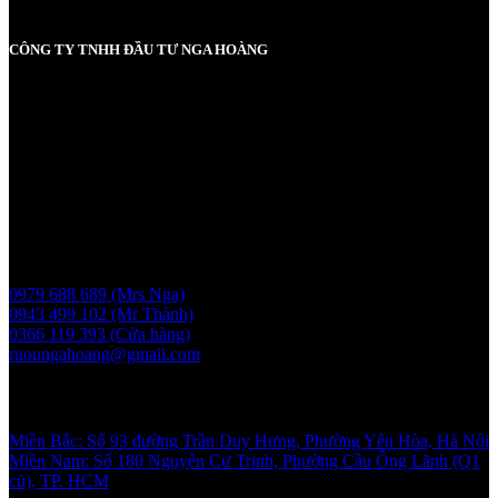
CÔNG TY TNHH ĐẦU TƯ NGA HOÀNG
MST: 0107830980 do Sở KH và ĐT TP Hà Nội cấp lần đầu ngày
2017-05-08, cấp lần 3 ngày 6/5/2025
Người chịu trách nhiệm: Bà Vũ Thị Nga
Giấy phép bán buôn rượu số 11 GP-SCT do sở công thương
UBND thành phố Hà Nội cấp ngày 17/1/2024
Liên hệ
0979 688 689 (Mrs Nga)
0943 499 102 (Mr Thành)
0366 119 393 (Cửa hàng)
ruoungahoang@gmail.com
Showroom
Miền Bắc: Số 93 đường Trần Duy Hưng, Phường Yên Hòa, Hà Nội
Miền Nam: Số 180 Nguyễn Cư Trinh, Phường Cầu Ông Lãnh (Q1
cũ), TP. HCM