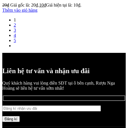
20
₫
Giá gốc là: 20₫.
10
₫
Giá hiện tại là: 10₫.
Thêm vào giỏ hàng
1
2
3
4
5
Liên hệ tư vấn và nhận ưu đãi
Quý khách hàng vui lòng điền SĐT tại ô bên cạnh, Rượu Nga
Hoàng sẽ liên hệ tư vấn sớm nhất!
Đăng kí