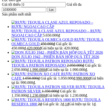
Giá tối thiểu
Giá tối đa
Lọc
Sản phẩm mới nhất
RƯỢU TEQUILA CLASE AZUL REPOSADO – RƯỢU
NGOẠI CAO CẤP
5.650.000
₫
RƯỢU TEQUILA
OLMECA GOLD
450.000
₫
Giá gốc là:
450.000₫.
420.000
₫
Giá hiện tại là: 420.000₫.
DON JULIO 1942 - PHIÊN BẢN HỘP QUÀ TẾT 2026
RƯỢU
TEQUILA PATRON REPOSADO
2.050.000
₫
Giá gốc là:
2.050.000₫.
1.990.000
₫
Giá hiện tại là: 1.990.000₫.
RƯỢU PATRON XO
CAFE
1.050.000
₫
Giá gốc là: 1.050.000₫.
990.000
₫
Giá hiện
tại là: 990.000₫.
RƯỢU TEQUILA
PATRON SILVER
1.350.000
₫
Giá gốc là:
1.350.000₫.
1.230.000
₫
Giá hiện tại là: 1.230.000₫.
RƯỢU TEQUILA
RESERVA 1800
2
₫
Giá gốc là: 2₫.
1
₫
Giá hiện tại là: 1₫.