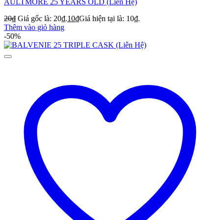
AULTMORE 25 YEARS OLD (Liên Hệ)
20
₫
Giá gốc là: 20₫.
10
₫
Giá hiện tại là: 10₫.
Thêm vào giỏ hàng
-50%