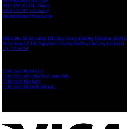
0979 688 689 (Mrs Nga)
0943 499 102 (Mr Thành)
0366 119 393 (Cửa hàng)
ruoungahoang@gmail.com
Showroom
Miền Bắc: Số 93 đường Trần Duy Hưng, Phường Yên Hòa, Hà Nội
Miền Nam: Số 180 Nguyễn Cư Trinh, Phường Cầu Ông Lãnh (Q1
cũ), TP. HCM
Chính sách và quy định
Chính sách thanh toán
Chính sách vận chuyển và giao nhận
Chính sách bảo hành
Chính sách bảo mật thông tin
Copyright © 2025 NGAHOANG. All rights reserved