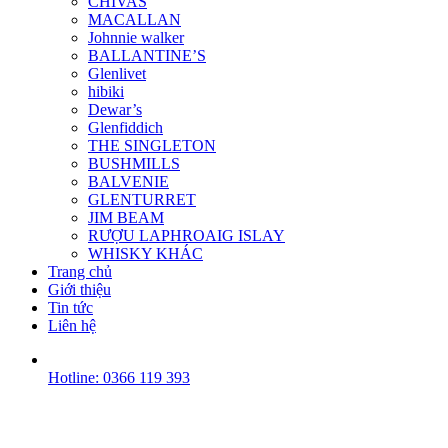
CHIVAS
MACALLAN
Johnnie walker
BALLANTINE’S
Glenlivet
hibiki
Dewar’s
Glenfiddich
THE SINGLETON
BUSHMILLS
BALVENIE
GLENTURRET
JIM BEAM
RƯỢU LAPHROAIG ISLAY
WHISKY KHÁC
Trang chủ
Giới thiệu
Tin tức
Liên hệ
Hotline: 0366 119 393