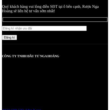
Quý khách hàng vui lòng điền SĐT tại ô bên cạnh, Rượu Nga
Hoàng sẽ liên hệ tư vấn sớm nhất!
Đăng kí
CÔNG TY TNHH ĐẦU TƯ NGA HOÀNG
MST: 0107830980 do Sở KH và ĐT TP Hà Nội cấp lần đầu ngày
2017-05-08, cấp lần 3 ngày 6/5/2025
Người chịu trách nhiệm: Bà Vũ Thị Nga
Giấy phép bán buôn rượu số 11 GP-SCT do sở công thương
UBND thành phố Hà Nội cấp ngày 17/1/2024
Liên hệ