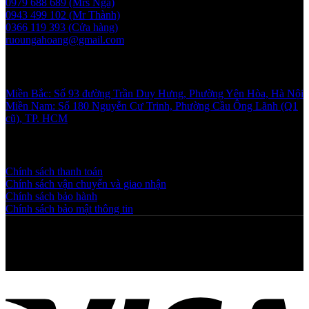
0979 688 689 (Mrs Nga)
0943 499 102 (Mr Thành)
0366 119 393 (Cửa hàng)
ruoungahoang@gmail.com
Showroom
Miền Bắc: Số 93 đường Trần Duy Hưng, Phường Yên Hòa, Hà Nội
Miền Nam: Số 180 Nguyễn Cư Trinh, Phường Cầu Ông Lãnh (Q1
cũ), TP. HCM
Chính sách và quy định
Chính sách thanh toán
Chính sách vận chuyển và giao nhận
Chính sách bảo hành
Chính sách bảo mật thông tin
Copyright © 2025 NGAHOANG. All rights reserved