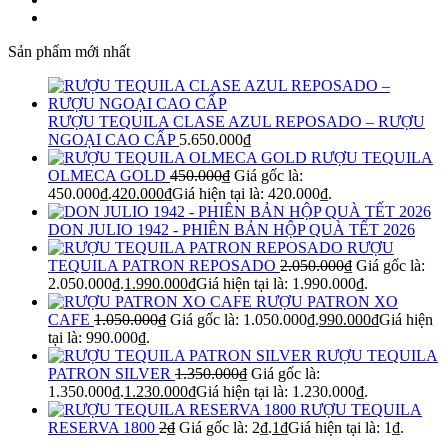
Sản phẩm mới nhất
RƯỢU TEQUILA CLASE AZUL REPOSADO – RƯỢU
NGOẠI CAO CẤP
5.650.000
₫
RƯỢU TEQUILA
OLMECA GOLD
450.000
₫
Giá gốc là:
450.000₫.
420.000
₫
Giá hiện tại là: 420.000₫.
DON JULIO 1942 - PHIÊN BẢN HỘP QUÀ TẾT 2026
RƯỢU
TEQUILA PATRON REPOSADO
2.050.000
₫
Giá gốc là:
2.050.000₫.
1.990.000
₫
Giá hiện tại là: 1.990.000₫.
RƯỢU PATRON XO
CAFE
1.050.000
₫
Giá gốc là: 1.050.000₫.
990.000
₫
Giá hiện
tại là: 990.000₫.
RƯỢU TEQUILA
PATRON SILVER
1.350.000
₫
Giá gốc là:
1.350.000₫.
1.230.000
₫
Giá hiện tại là: 1.230.000₫.
RƯỢU TEQUILA
RESERVA 1800
2
₫
Giá gốc là: 2₫.
1
₫
Giá hiện tại là: 1₫.