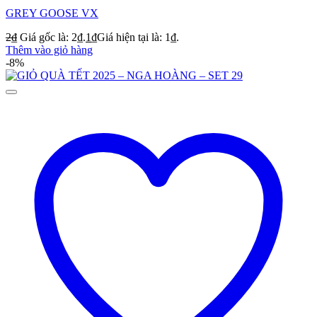
GREY GOOSE VX
2
₫
Giá gốc là: 2₫.
1
₫
Giá hiện tại là: 1₫.
Thêm vào giỏ hàng
-8%