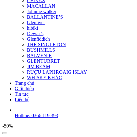
CHIVAS
MACALLAN
Johnnie walker
BALLANTINE’S
Glenlivet
hibiki
Dewar’s
Glenfiddich
THE SINGLETON
BUSHMILLS
BALVENIE
GLENTURRET
JIM BEAM
RƯỢU LAPHROAIG ISLAY
WHISKY KHÁC
Trang chủ
Giới thiệu
Tin tức
Liên hệ
Hotline: 0366 119 393
-50%