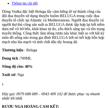
Thông tin chi tiết
Dòng Vodka đặc biệt Beluga lấy cảm hứng từ sự thành công của
đội đua thuyền sử dụng thuyền buồm BELUGA trong cuộc đua
thuyền tổ chức tại Atlantic và Mediterranean. Người đua thuyền và
người thợ thủ công sản suất ra BELUGA được tập hợp lại bởi niềm
đam mê vô bờ bến, khát khao tự do, yêu thích sáng tạo và tôn trọng
truyền thống. Công thức làm dòng rượu này khác biệt so với bất kỳ
món đồ uống nào trong gia đình BELUGA bởi nó kết hợp hỗn hợp
mạch nha lúa mạch và tinh chất dâu tây hoang dã.
Thương hiệu
: Beluga
Dung tích
:700ML
Nồng độ cồn: 40%
Xuất xứ
: Nga
1
Hãy gọi: 0979 688 689 – 0943 499 102 để được phục vụ nhanh
nhất/ tốt nhất
RƯỢU NGA HOÀNG CAM KẾT: