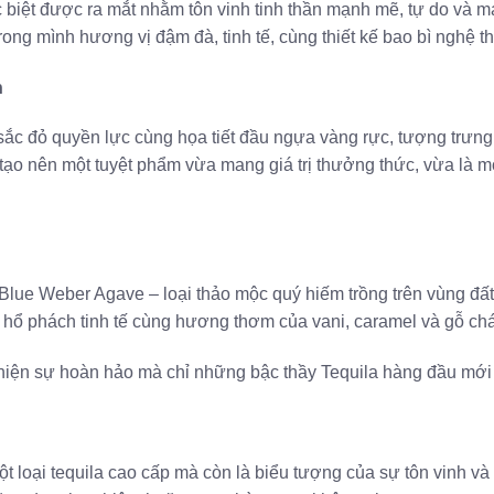
c biệt được ra mắt nhằm tôn vinh tinh thần mạnh mẽ, tự do v
rong mình hương vị đậm đà, tinh tế, cùng thiết kế bao bì nghệ t
h
ắc đỏ quyền lực cùng họa tiết đầu ngựa vàng rực, tượng trưng c
, tạo nên một tuyệt phẩm vừa mang giá trị thưởng thức, vừa là 
lue Weber Agave – loại thảo mộc quý hiếm trồng trên vùng đấ
ng hổ phách tinh tế cùng hương thơm của vani, caramel và gỗ ch
ể hiện sự hoàn hảo mà chỉ những bậc thầy Tequila hàng đầu mới
ột loại tequila cao cấp mà còn là biểu tượng của sự tôn vinh 