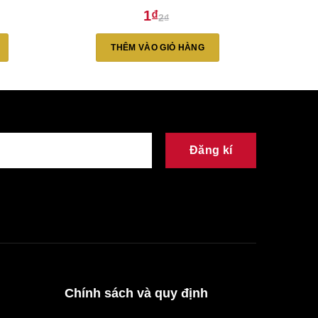
1
₫
2
₫
Giá
Giá
gốc
hiện
là:
tại
THÊM VÀO GIỎ HÀNG
2₫.
là:
1₫.
Đăng kí
Chính sách và quy định