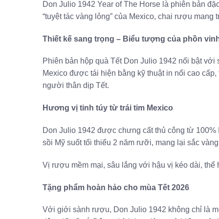
Don Julio 1942 Year of The Horse là phiên bản đặ
“tuyệt tác vàng lỏng” của Mexico, chai rượu mang t
Thiết kế sang trọng – Biểu tượng của phồn vin
Phiên bản hộp quà Tết Don Julio 1942 nổi bật với s
Mexico được tái hiện bằng kỹ thuật in nổi cao cấp
người thân dịp Tết.
Hương vị tinh túy từ trái tim Mexico
Don Julio 1942 được chưng cất thủ công từ 100% B
sồi Mỹ suốt tối thiểu 2 năm rưỡi, mang lại sắc và
Vị rượu mềm mại, sâu lắng với hậu vị kéo dài, th
Tặng phẩm hoàn hảo cho mùa Tết 2026
Với giới sành rượu, Don Julio 1942 không chỉ là m