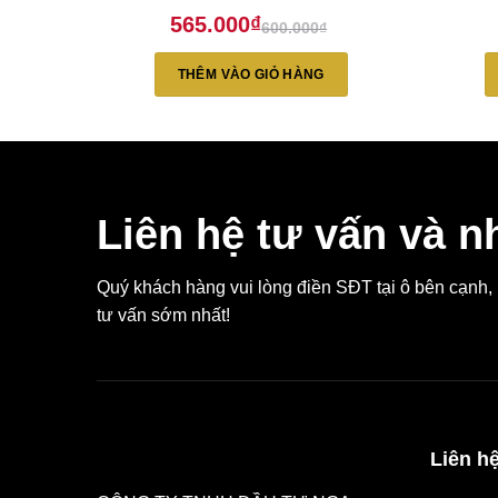
565.000
₫
600.000
₫
Giá
Giá
gốc
hiện
là:
tại
THÊM VÀO GIỎ HÀNG
600.000₫.
là:
565.000₫.
Liên hệ tư vấn và n
Quý khách hàng vui lòng điền SĐT tại ô bên cạnh
tư vấn sớm nhất!
Liên h