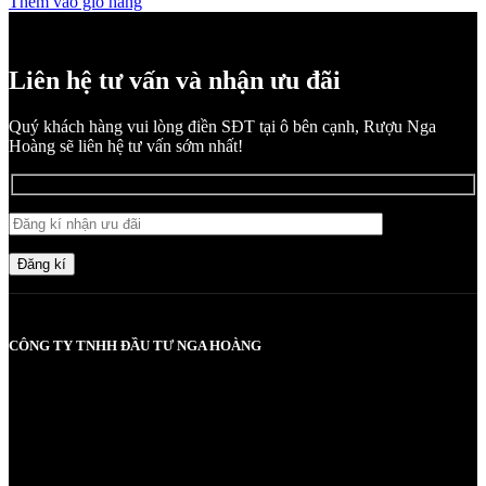
Thêm vào giỏ hàng
Liên hệ tư vấn và nhận ưu đãi
Quý khách hàng vui lòng điền SĐT tại ô bên cạnh, Rượu Nga
Hoàng sẽ liên hệ tư vấn sớm nhất!
Đăng kí
CÔNG TY TNHH ĐẦU TƯ NGA HOÀNG
MST: 0107830980 do Sở KH và ĐT TP Hà Nội cấp lần đầu ngày
2017-05-08, cấp lần 3 ngày 6/5/2025
Người chịu trách nhiệm: Bà Vũ Thị Nga
Giấy phép bán buôn rượu số 11 GP-SCT do sở công thương