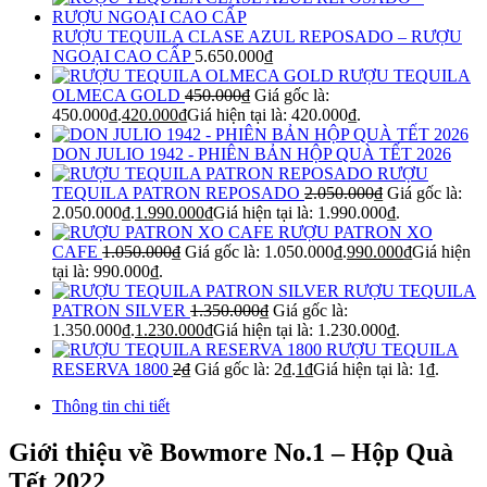
RƯỢU TEQUILA CLASE AZUL REPOSADO – RƯỢU
NGOẠI CAO CẤP
5.650.000
₫
RƯỢU TEQUILA
OLMECA GOLD
450.000
₫
Giá gốc là:
450.000₫.
420.000
₫
Giá hiện tại là: 420.000₫.
DON JULIO 1942 - PHIÊN BẢN HỘP QUÀ TẾT 2026
RƯỢU
TEQUILA PATRON REPOSADO
2.050.000
₫
Giá gốc là:
2.050.000₫.
1.990.000
₫
Giá hiện tại là: 1.990.000₫.
RƯỢU PATRON XO
CAFE
1.050.000
₫
Giá gốc là: 1.050.000₫.
990.000
₫
Giá hiện
tại là: 990.000₫.
RƯỢU TEQUILA
PATRON SILVER
1.350.000
₫
Giá gốc là:
1.350.000₫.
1.230.000
₫
Giá hiện tại là: 1.230.000₫.
RƯỢU TEQUILA
RESERVA 1800
2
₫
Giá gốc là: 2₫.
1
₫
Giá hiện tại là: 1₫.
Thông tin chi tiết
Giới thiệu về Bowmore No.1 – Hộp Quà
Tết 2022