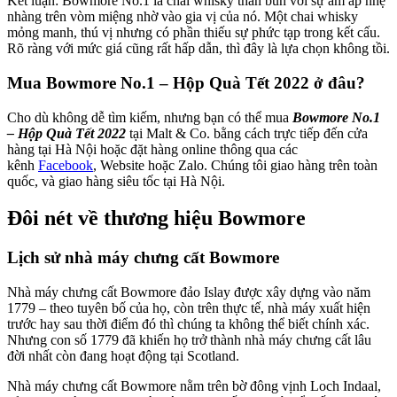
Kết luận: Bowmore No.1 là chai whisky than bùn với sự ấm áp nhẹ
nhàng trên vòm miệng nhờ vào gia vị của nó. Một chai whisky
mỏng manh, thú vị nhưng có phần thiếu sự phức tạp trong kết cấu.
Rõ ràng với mức giá cũng rất hấp dẫn, thì đây là lựa chọn không tồi.
Mua Bowmore No.1 – Hộp Quà Tết 2022 ở đâu?
Cho dù không dễ tìm kiếm, nhưng bạn có thể mua
Bowmore No.1
– Hộp Quà Tết 2022
tại Malt & Co. bằng cách trực tiếp đến cửa
hàng tại Hà Nội hoặc đặt hàng online thông qua các
kênh
Facebook
, Website hoặc Zalo. Chúng tôi giao hàng trên toàn
quốc, và giao hàng siêu tốc tại Hà Nội.
Đôi nét về thương hiệu Bowmore
Lịch sử nhà máy chưng cất Bowmore
Nhà máy chưng cất Bowmore đảo Islay được xây dựng vào năm
1779 – theo tuyên bố của họ, còn trên thực tế, nhà máy xuất hiện
trước hay sau thời điểm đó thì chúng ta không thể biết chính xác.
Nhưng con số 1779 đã khiến họ trở thành nhà máy chưng cất lâu
đời nhất còn đang hoạt động tại Scotland.
Nhà máy chưng cất Bowmore nằm trên bờ đông vịnh Loch Indaal,