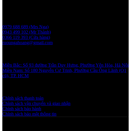
UBND thành phố Hà Nội cấp ngày 17/1/2024
Liên hệ
0979 688 689 (Mrs Nga)
0943 499 102 (Mr Thành)
0366 119 393 (Cửa hàng)
ruoungahoang@gmail.com
Showroom
Miền Bắc: Số 93 đường Trần Duy Hưng, Phường Yên Hòa, Hà Nội
Miền Nam: Số 180 Nguyễn Cư Trinh, Phường Cầu Ông Lãnh (Q1
cũ), TP. HCM
Chính sách và quy định
Chính sách thanh toán
Chính sách vận chuyển và giao nhận
Chính sách bảo hành
Chính sách bảo mật thông tin
Copyright © 2025 NGAHOANG. All rights reserved