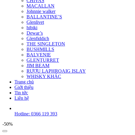
CHIVAS
MACALLAN
Johnnie walker
BALLANTINE’S
Glenlivet
hibiki
Dewar’s
Glenfiddich
THE SINGLETON
BUSHMILLS
BALVENIE
GLENTURRET
JIM BEAM
RƯỢU LAPHROAIG ISLAY
WHISKY KHÁC
Trang chủ
Giới thiệu
Tin tức
Liên hệ
Hotline: 0366 119 393
-50%