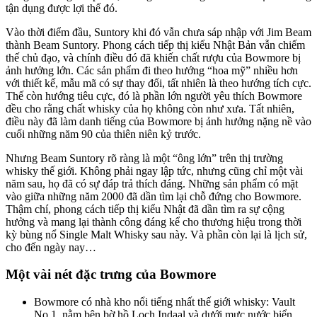
tận dụng được lợi thế đó.
Vào thời điểm đầu, Suntory khi đó vẫn chưa sáp nhập với Jim Beam
thành Beam Suntory. Phong cách tiếp thị kiểu Nhật Bản vẫn chiếm
thế chủ đạo, và chính điều đó đã khiến chất rượu của Bowmore bị
ảnh hưởng lớn. Các sản phẩm đi theo hướng “hoa mỹ” nhiều hơn
với thiết kế, mẫu mã có sự thay đổi, tất nhiên là theo hướng tích cực.
Thế còn hướng tiêu cực, đó là phần lớn người yêu thích Bowmore
đều cho rằng chất whisky của họ không còn như xưa. Tất nhiên,
điều này đã làm danh tiếng của Bowmore bị ảnh hưởng nặng nề vào
cuối những năm 90 của thiên niên kỷ trước.
Nhưng Beam Suntory rõ ràng là một “ông lớn” trên thị trường
whisky thế giới. Không phải ngay lập tức, nhưng cũng chỉ một vài
năm sau, họ đã có sự đáp trả thích đáng. Những sản phẩm có mặt
vào giữa những năm 2000 đã dần tìm lại chỗ đứng cho Bowmore.
Thậm chí, phong cách tiếp thị kiểu Nhật đã dần tìm ra sự cộng
hưởng và mang lại thành công đáng kể cho thương hiệu trong thời
kỳ bùng nổ Single Malt Whisky sau này. Và phần còn lại là lịch sử,
cho đến ngày nay…
Một vài nét đặc trưng của Bowmore
Bowmore có nhà kho nổi tiếng nhất thế giới whisky: Vault
No.1, nằm bên bờ hồ Loch Indaal và dưới mực nước biển.