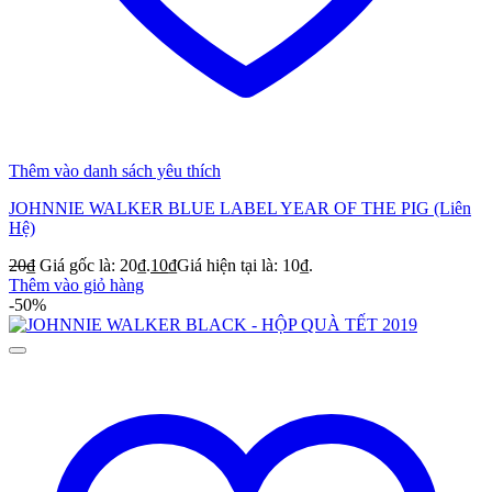
Thêm vào danh sách yêu thích
JOHNNIE WALKER BLUE LABEL YEAR OF THE PIG (Liên
Hệ)
20
₫
Giá gốc là: 20₫.
10
₫
Giá hiện tại là: 10₫.
Thêm vào giỏ hàng
-50%