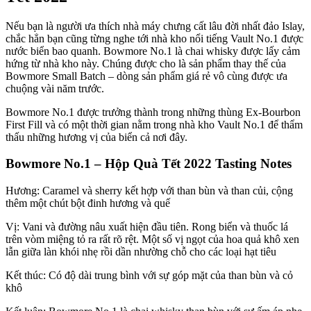
Nếu bạn là người ưa thích nhà máy chưng cất lâu đời nhất đảo Islay,
chắc hẳn bạn cũng từng nghe tới nhà kho nổi tiếng Vault No.1 được
nước biển bao quanh. Bowmore No.1 là chai whisky được lấy cảm
hứng từ nhà kho này. Chúng được cho là sản phẩm thay thế của
Bowmore Small Batch – dòng sản phẩm giá rẻ vô cùng được ưa
chuộng vài năm trước.
Bowmore No.1 được trưởng thành trong những thùng Ex-Bourbon
First Fill và có một thời gian nằm trong nhà kho Vault No.1 để thẩm
thấu những hương vị của biển cả nơi đây.
Bowmore No.1 – Hộp Quà Tết 2022 Tasting Notes
Hương: Caramel và sherry kết hợp với than bùn và than củi, cộng
thêm một chút bột đinh hương và quế
Vị: Vani và đường nâu xuất hiện đầu tiên. Rong biển và thuốc lá
trên vòm miệng tỏ ra rất rõ rệt. Một số vị ngọt của hoa quả khô xen
lẫn giữa làn khói nhẹ rồi dần nhường chỗ cho các loại hạt tiêu
Kết thúc: Có độ dài trung bình với sự góp mặt của than bùn và cỏ
khô