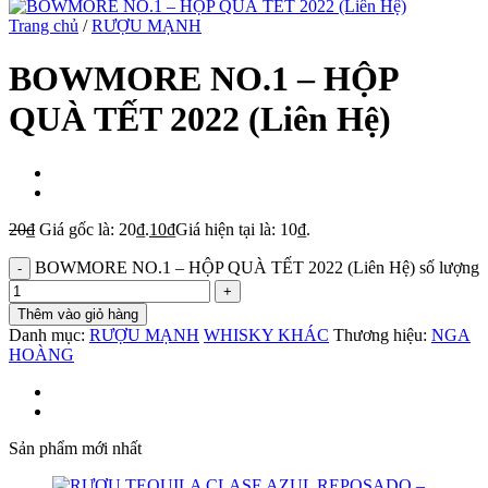
Trang chủ
/
RƯỢU MẠNH
BOWMORE NO.1 – HỘP
QUÀ TẾT 2022 (Liên Hệ)
20
₫
Giá gốc là: 20₫.
10
₫
Giá hiện tại là: 10₫.
BOWMORE NO.1 – HỘP QUÀ TẾT 2022 (Liên Hệ) số lượng
Thêm vào giỏ hàng
Danh mục:
RƯỢU MẠNH
WHISKY KHÁC
Thương hiệu:
NGA
HOÀNG
Sản phẩm mới nhất