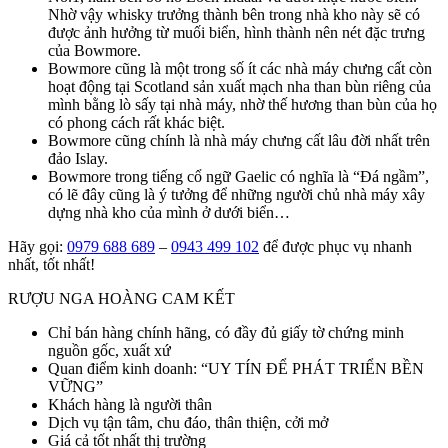
Nhờ vậy whisky trưởng thành bên trong nhà kho này sẽ có
được ảnh hưởng từ muối biển, hình thành nên nét đặc trưng
của Bowmore.
Bowmore cũng là một trong số ít các nhà máy chưng cất còn
hoạt động tại Scotland sản xuất mạch nha than bùn riêng của
mình bằng lò sấy tại nhà máy, nhờ thế hương than bùn của họ
có phong cách rất khác biệt.
Bowmore cũng chính là nhà máy chưng cất lâu đời nhất trên
đảo Islay.
Bowmore trong tiếng cổ ngữ Gaelic có nghĩa là “Đá ngầm”,
có lẽ đây cũng là ý tưởng để những người chủ nhà máy xây
dựng nhà kho của mình ở dưới biển…
Hãy gọi:
0979 688 689
–
0943 499 102
để được phục vụ nhanh
nhất, tốt nhất!
RƯỢU NGA HOÀNG CAM KẾT
Chỉ bán hàng chính hãng, có đầy đủ giấy tờ chứng minh
nguồn gốc, xuất xứ
Quan điểm kinh doanh: “UY TÍN ĐỂ PHÁT TRIỂN BỀN
VỮNG”
Khách hàng là người thân
Dịch vụ tận tâm, chu đáo, thân thiện, cởi mở
Giá cả tốt nhất thị trường