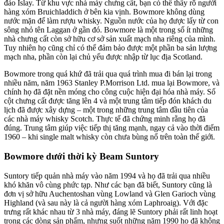
đảo Islay. Từ khu vực nhà máy chưng cất, bạn có thể thấy rõ người
hàng xóm Bruichladdich ở bên kia vịnh. Bowmore không dùng
nước mặn để làm rượu whisky. Nguồn nước của họ được lấy từ con
sông nhỏ tên Laggan ở gần đó. Bowmore là một trong số ít những
nhà chưng cất còn sở hữu cơ sở sản xuất mạch nha riêng của mình.
Tuy nhiên họ cũng chỉ có thể đảm bảo được một phần ba sản lượng
mạch nha, phần còn lại chủ yếu được nhập từ lục địa Scotland.
Bowmore trong quá khứ đã trải qua quá trình mua đi bán lại trong
nhiều năm, năm 1963 Stanley P.Morrison Ltd. mua lại Bowmore, và
chính họ đã đặt nền móng cho công cuộc hiện đại hóa nhà máy. Số
cột chưng cất được tăng lên 4 và một trung tâm tiếp đón khách du
lịch đã được xây dựng – một trong những trung tâm đầu tiên của
các nhà máy whisky Scotch. Thực tế đã chứng minh rằng họ đã
đúng. Trung tâm giúp việc tiếp thị tăng mạnh, ngay cả vào thời điểm
1960 – khi single malt whisky còn chưa bùng nổ trên toàn thế giới.
Bowmore dưới thời kỳ Beam Suntory
Suntory tiếp quản nhà máy vào năm 1994 và họ đã trải qua nhiều
khó khăn vô cùng phức tạp. Như các bạn đã biết, Suntory cũng là
đơn vị sở hữu Auchentoshan vùng Lowland và Glen Garioch vùng
Highland (và sau này là cả người hàng xóm Laphroaig). Với đặc
trưng rất khác nhau từ 3 nhà máy, đáng lẽ Suntory phải rất linh hoạt
trong các dòng sản phẩm, nhưng suốt những năm 1990 họ đã không