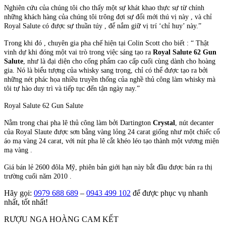
Nghiên cứu của chúng tôi cho thấy một sự khát khao thực sự từ chính
những khách hàng của chúng tôi trông đợi sự đổi mới thú vị này , và chỉ
Royal Salute có được sự thuần túy , để nắm giữ vị trí ‘chỉ huy’ này.”
Trong khi đó , chuyên gia pha chế hiện tại Colin Scott cho biết : “ Thật
vinh dự khi đóng một vai trò trong việc sáng tạo ra
Royal Salute 62 Gun
Salute
, như là đại diện cho cống phẩm cao cấp cuối cùng dành cho hoàng
gia. Nó là biểu tượng của whisky sang trọng, chỉ có thể được tạo ra bởi
những nét phác họa nhiều truyền thống của nghề thủ công làm whisky mà
tôi tự hào duy trì và tiếp tục đến tận ngày nay.”
Royal Salute 62 Gun Salute
Nằm trong chai pha lê thủ công làm bởi Dartington
Crystal
, nút decanter
của Royal Slaute được sơn bằng vàng lỏng 24 carat giống như một chiếc cổ
áo mạ vàng 24 carat, với nút pha lê cắt khéo léo tạo thành một vương miện
mạ vàng .
Giá bán lẻ 2600 đôla Mỹ, phiên bản giới hạn này bắt đầu được bán ra thị
trường cuối năm 2010 .
Hãy gọi:
0979 688 689
–
0943 499 102
để được phục vụ nhanh
nhất, tốt nhất!
RƯỢU NGA HOÀNG CAM KẾT