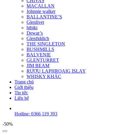
CHIVAS
MACALLAN
Johnnie walker
BALLANTINE’S
Glenlivet
hibiki
Dewar’s
Glenfiddich
THE SINGLETON
BUSHMILLS
BALVENIE
GLENTURRET
JIM BEAM
RƯỢU LAPHROAIG ISLAY
WHISKY KHÁC
Trang chủ
Giới thiệu
Tin tức
Liên hệ
Hotline: 0366 119 393
-50%