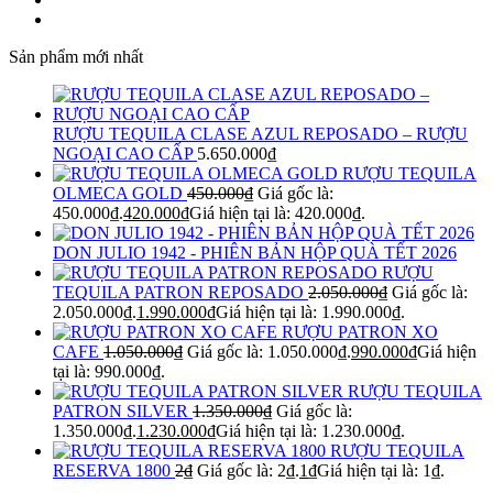
Sản phẩm mới nhất
RƯỢU TEQUILA CLASE AZUL REPOSADO – RƯỢU
NGOẠI CAO CẤP
5.650.000
₫
RƯỢU TEQUILA
OLMECA GOLD
450.000
₫
Giá gốc là:
450.000₫.
420.000
₫
Giá hiện tại là: 420.000₫.
DON JULIO 1942 - PHIÊN BẢN HỘP QUÀ TẾT 2026
RƯỢU
TEQUILA PATRON REPOSADO
2.050.000
₫
Giá gốc là:
2.050.000₫.
1.990.000
₫
Giá hiện tại là: 1.990.000₫.
RƯỢU PATRON XO
CAFE
1.050.000
₫
Giá gốc là: 1.050.000₫.
990.000
₫
Giá hiện
tại là: 990.000₫.
RƯỢU TEQUILA
PATRON SILVER
1.350.000
₫
Giá gốc là:
1.350.000₫.
1.230.000
₫
Giá hiện tại là: 1.230.000₫.
RƯỢU TEQUILA
RESERVA 1800
2
₫
Giá gốc là: 2₫.
1
₫
Giá hiện tại là: 1₫.