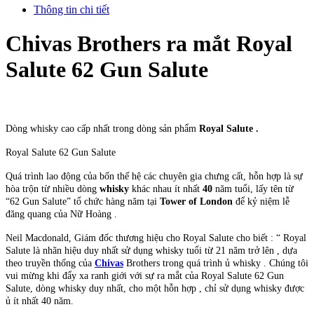
Thông tin chi tiết
Chivas Brothers ra mắt Royal
Salute 62 Gun Salute
Dòng whisky cao cấp nhất trong dòng sản phẩm
Royal Salute .
Royal Salute 62 Gun Salute
Quá trình lao động của bốn thế hệ các chuyên gia chưng cất, hỗn hợp là sự
hòa trộn từ nhiều dòng
whisky
khác nhau ít nhất
40
năm tuổi, lấy tên từ
“62 Gun Salute” tổ chức hàng năm tại
Tower of London
để kỷ niệm lễ
đăng quang của Nữ Hoàng .
Neil Macdonald, Giám đốc thương hiệu cho Royal Salute cho biết : “ Royal
Salute là nhãn hiệu duy nhất sử dụng whisky tuổi từ 21 năm trở lên , dựa
theo truyền thống của
Chivas
Brothers trong quá trình ủ whisky . Chúng tôi
vui mừng khi đẩy xa ranh giới với sự ra mắt của Royal Salute 62 Gun
Salute, dòng whisky duy nhất, cho một hỗn hợp , chỉ sử dụng whisky được
ủ ít nhất 40 năm.