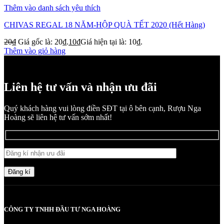
Thêm vào danh sách yêu thích
CHIVAS REGAL 18 NĂM-HỘP QUÀ TẾT 2020 (Hết Hàng)
20
₫
Giá gốc là: 20₫.
10
₫
Giá hiện tại là: 10₫.
Thêm vào giỏ hàng
Liên hệ tư vấn và nhận ưu đãi
Quý khách hàng vui lòng điền SĐT tại ô bên cạnh, Rượu Nga
Hoàng sẽ liên hệ tư vấn sớm nhất!
Đăng kí
CÔNG TY TNHH ĐẦU TƯ NGA HOÀNG