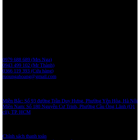
MST: 0107830980 do Sở KH và ĐT TP Hà Nội cấp lần đầu ngày
2017-05-08, cấp lần 3 ngày 6/5/2025
Người chịu trách nhiệm: Bà Vũ Thị Nga
Giấy phép bán buôn rượu số 11 GP-SCT do sở công thương
UBND thành phố Hà Nội cấp ngày 17/1/2024
Liên hệ
0979 688 689 (Mrs Nga)
0943 499 102 (Mr Thành)
0366 119 393 (Cửa hàng)
ruoungahoang@gmail.com
Showroom
Miền Bắc: Số 93 đường Trần Duy Hưng, Phường Yên Hòa, Hà Nội
Miền Nam: Số 180 Nguyễn Cư Trinh, Phường Cầu Ông Lãnh (Q1
cũ), TP. HCM
Chính sách và quy định
Chính sách thanh toán