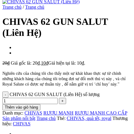
Trang chủ
/
Trang chủ
CHIVAS 62 GUN SALUT
(Liên Hệ)
20
₫
Giá gốc là: 20₫.
10
₫
Giá hiện tại là: 10₫.
Nghiên cứu của chúng tôi cho thấy một sự khát khao thực sự từ chính
những khách hàng của chúng tôi trông đợi sự đổi mới thú vị này , và chỉ
Royal Salute có được sự thuần túy , để nắm giữ vị trí ‘chỉ huy’ này.”
CHIVAS 62 GUN SALUT (Liên Hệ) số lượng
Thêm vào giỏ hàng
Danh mục:
CHIVAS
RƯỢU MẠNH
RƯỢU MẠNH CAO CẤP
Sản phẩm nổi bật
Trang chủ
Thẻ:
CHIVAS, quà tết, royal
Thương
hiệu:
CHIVAS