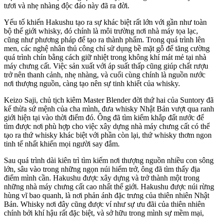
tươi và nhẹ nhàng độc đáo này đã ra đời.
Yếu tố khiến Hakushu tạo ra sự khác biệt rất lớn với gần như toàn
bộ thế giới whisky, đó chính là môi trường nơi nhà máy tọa lạc,
cũng như phương pháp để tạo ra thành phẩm. Trong quá trình lên
men, các nghệ nhân thủ công chỉ sử dụng bề mặt gỗ để tăng cường
quá trình chín bằng cách giữ nhiệt trong không khí mát mẻ tại nhà
máy chưng cất. Việc sản xuất với áp suất thấp cũng giúp chất rượu
trở nên thanh cảnh, nhẹ nhàng, và cuối cùng chính là nguồn nước
nơi thượng nguồn, càng tạo nên sự tinh khiết của whisky.
Keizo Saji, chủ tịch kiêm Master Blender đời thứ hai của Suntory đã
kế thừa sứ mệnh của cha mình, đưa whisky Nhật Bản vượt qua ranh
giới hiện tại vào thời điểm đó. Ông đã tìm kiếm khắp đất nước để
tìm được nơi phù hợp cho việc xây dựng nhà máy chưng cất có thể
tạo ra thứ whisky khác biệt với phần còn lại, thứ whisky thơm ngon
tinh tế nhất khiến mọi người say đắm.
Sau quá trình dài kiên trì tìm kiếm nơi thượng nguồn nhiều con sông
lớn, sâu vào trong những ngọn núi hiểm trở, ông đã tìm thấy địa
điểm mình cần. Hakushu được xây dựng và trở thành một trong
những nhà máy chưng cất cao nhất thế giới. Hakushu được núi rừng
hùng vĩ bao quanh, là nơi phản ánh đặc trưng của thiên nhiên Nhật
Bản. Whisky nơi đây cũng được ví như sự ưu đãi của thiên nhiên
chính bởi khí hậu rất đặc biệt, và sở hữu trong mình sự mềm mại,