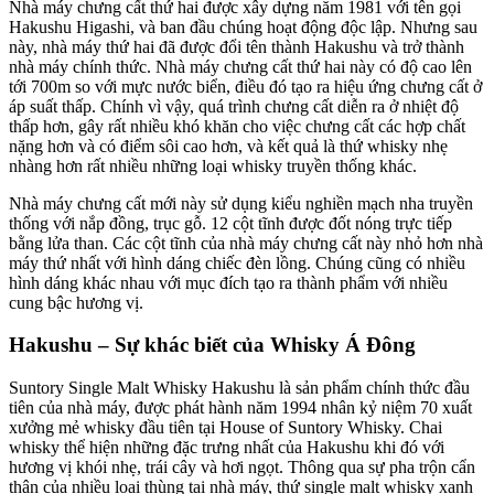
Nhà máy chưng cất thứ hai được xây dựng năm 1981 với tên gọi
Hakushu Higashi, và ban đầu chúng hoạt động độc lập. Nhưng sau
này, nhà máy thứ hai đã được đổi tên thành Hakushu và trở thành
nhà máy chính thức. Nhà máy chưng cất thứ hai này có độ cao lên
tới 700m so với mực nước biển, điều đó tạo ra hiệu ứng chưng cất ở
áp suất thấp. Chính vì vậy, quá trình chưng cất diễn ra ở nhiệt độ
thấp hơn, gây rất nhiều khó khăn cho việc chưng cất các hợp chất
nặng hơn và có điểm sôi cao hơn, và kết quả là thứ whisky nhẹ
nhàng hơn rất nhiều những loại whisky truyền thống khác.
Nhà máy chưng cất mới này sử dụng kiểu nghiền mạch nha truyền
thống với nắp đồng, trục gỗ. 12 cột tĩnh được đốt nóng trực tiếp
bằng lửa than. Các cột tĩnh của nhà máy chưng cất này nhỏ hơn nhà
máy thứ nhất với hình dáng chiếc đèn lồng. Chúng cũng có nhiều
hình dáng khác nhau với mục đích tạo ra thành phẩm với nhiều
cung bậc hương vị.
Hakushu – Sự khác biết của Whisky Á Đông
Suntory Single Malt Whisky Hakushu là sản phẩm chính thức đầu
tiên của nhà máy, được phát hành năm 1994 nhân kỷ niệm 70 xuất
xưởng mẻ whisky đầu tiên tại House of Suntory Whisky. Chai
whisky thể hiện những đặc trưng nhất của Hakushu khi đó với
hương vị khói nhẹ, trái cây và hơi ngọt. Thông qua sự pha trộn cẩn
thận của nhiều loại thùng tại nhà máy, thứ single malt whisky xanh