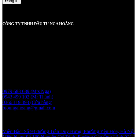
Đăng kí
CÔNG TY TNHH ĐẦU TƯ NGA HOÀNG
MST: 0107830980 do Sở KH và ĐT TP Hà Nội cấp lần đầu ngày
2017-05-08, cấp lần 3 ngày 6/5/2025
Người chịu trách nhiệm: Bà Vũ Thị Nga
Giấy phép bán buôn rượu số 11 GP-SCT do sở công thương
UBND thành phố Hà Nội cấp ngày 17/1/2024
Liên hệ
0979 688 689 (Mrs Nga)
0943 499 102 (Mr Thành)
0366 119 393 (Cửa hàng)
ruoungahoang@gmail.com
Showroom
Miền Bắc: Số 93 đường Trần Duy Hưng, Phường Yên Hòa, Hà Nội
Miền Nam: Số 180 Nguyễn Cư Trinh, Phường Cầu Ông Lãnh (Q1