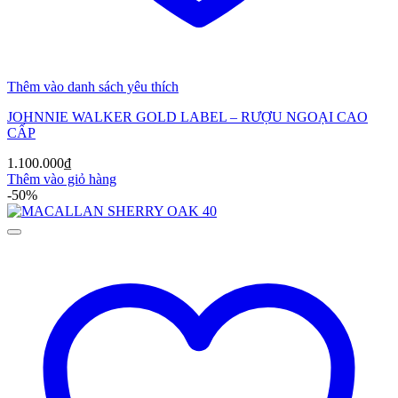
Thêm vào danh sách yêu thích
JOHNNIE WALKER GOLD LABEL – RƯỢU NGOẠI CAO
CẤP
1.100.000
₫
Thêm vào giỏ hàng
-50%