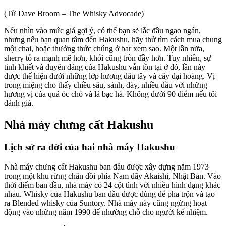
(Từ Dave Broom – The Whisky Advocade)
Nếu nhìn vào mức giá gợi ý, có thể bạn sẽ lắc đầu ngao ngán,
nhưng nếu bạn quan tâm đến Hakushu, hãy thử tìm cách mua chung
một chai, hoặc thưởng thức chúng ở bar xem sao. Một lần nữa,
sherry tỏ ra mạnh mẽ hơn, khói cũng tròn đầy hơn. Tuy nhiên, sự
tinh khiết và duyên dáng của Hakushu vẫn tồn tại ở đó, lần này
được thể hiện dưới những lớp hương dâu tây và cây đại hoàng. Vị
trong miệng cho thấy chiều sâu, sánh, dày, nhiều dầu với những
hương vị của quả óc chó và lá bạc hà. Không dưới 90 điểm nếu tôi
đánh giá.
Nhà máy chưng cất Hakushu
Lịch sử ra đời của hai nhà máy Hakushu
Nhà máy chưng cất Hakushu ban đầu được xây dựng năm 1973
trong một khu rừng chân đồi phía Nam dãy Akaishi, Nhật Bản. Vào
thời điểm ban đầu, nhà máy có 24 cột tĩnh với nhiều hình dạng khác
nhau. Whisky của Hakushu ban đầu được dùng để pha trộn và tạo
ra Blended whisky của Suntory. Nhà máy này cũng ngừng hoạt
động vào những năm 1990 để nhường chỗ cho người kế nhiệm.