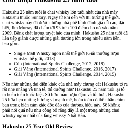
Hakushu 25 năm tuổi là chai whisky lớn tuổi nhất của nhà máy
Hakushu thuộc Suntory. Ngay từ khi đến với thị trường thế giới,
chai whisky này đã được những nhà phê bình đánh giá rất cao, đặc
biệt, Jim Murray đã chấm tới 93 trên 100 điểm cho nó vào năm
2009. Bằng chất lượng tuyệt hảo của mình, Hakushu 25 năm tuổi đã
liên tiếp giành được những giải thưởng lớn trong nhiều năm liền,
bao gồm:
Single Malt Whisky ngon nhất thế giới (Giải thưởng rượu
whisky thế giới, 2018)
Cúp (International Spirits Challenge, 2012, 2018)
Giải Vàng (International Spirits Challenge, 2016, 2017)
Giải Vàng (International Spirits Challenge, 2014, 2015)
Nếu như những đại diện khác của nhà máy chưng cất Hakushu tỏ ra
rất nhẹ nhàng và tinh tế, thì dường như Hakushu 25 năm tuổi lại tỏ
ra hoàn toàn khác biệt. Sở hữu màu rượu đậm và tối hơn, Hakushu
25 hứa hẹn những hương vị mạnh mẽ, hoàn toàn có thể nhấn chìm
bạn trong biển cảm giác độc đáo của thương hiệu này. Sẽ không
phải nói quá nếu như công bố rằng đây là một trong những chai
whisky ngon nhất của làng whisky Nhật Bản.
Hakushu 25 Year Old Review