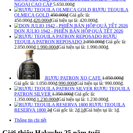
NGOẠI CAO CẤP
5.650.000
₫
RƯỢU TEQUILA
OLMECA GOLD
450.000
₫
Giá gốc là:
450.000₫.
420.000
₫
Giá hiện tại là: 420.000₫.
DON JULIO 1942 - PHIÊN BẢN HỘP QUÀ TẾT 2026
RƯỢU
TEQUILA PATRON REPOSADO
2.050.000
₫
Giá gốc là:
2.050.000₫.
1.990.000
₫
Giá hiện tại là: 1.990.000₫.
RƯỢU PATRON XO CAFE
1.050.000
₫
Giá gốc là: 1.050.000₫.
990.000
₫
Giá hiện tại là: 990.000₫.
RƯỢU TEQUILA
PATRON SILVER
1.350.000
₫
Giá gốc là:
1.350.000₫.
1.230.000
₫
Giá hiện tại là: 1.230.000₫.
RƯỢU TEQUILA
RESERVA 1800
2
₫
Giá gốc là: 2₫.
1
₫
Giá hiện tại là: 1₫.
Thông tin chi tiết
Giới thiệu Hakushu 25 năm tuổi