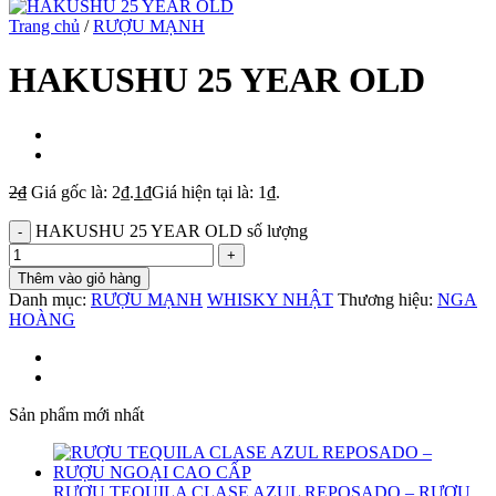
Trang chủ
/
RƯỢU MẠNH
HAKUSHU 25 YEAR OLD
2
₫
Giá gốc là: 2₫.
1
₫
Giá hiện tại là: 1₫.
HAKUSHU 25 YEAR OLD số lượng
Thêm vào giỏ hàng
Danh mục:
RƯỢU MẠNH
WHISKY NHẬT
Thương hiệu:
NGA
HOÀNG
Sản phẩm mới nhất
RƯỢU TEQUILA CLASE AZUL REPOSADO – RƯỢU