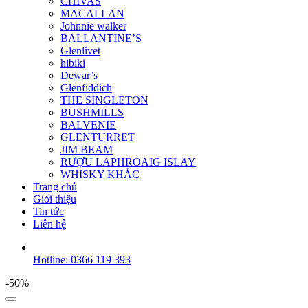
CHIVAS
MACALLAN
Johnnie walker
BALLANTINE’S
Glenlivet
hibiki
Dewar’s
Glenfiddich
THE SINGLETON
BUSHMILLS
BALVENIE
GLENTURRET
JIM BEAM
RƯỢU LAPHROAIG ISLAY
WHISKY KHÁC
Trang chủ
Giới thiệu
Tin tức
Liên hệ
Hotline: 0366 119 393
-50%