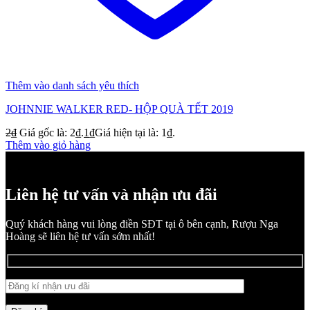
Thêm vào danh sách yêu thích
JOHNNIE WALKER RED- HỘP QUÀ TẾT 2019
2
₫
Giá gốc là: 2₫.
1
₫
Giá hiện tại là: 1₫.
Thêm vào giỏ hàng
Liên hệ tư vấn và nhận ưu đãi
Quý khách hàng vui lòng điền SĐT tại ô bên cạnh, Rượu Nga
Hoàng sẽ liên hệ tư vấn sớm nhất!