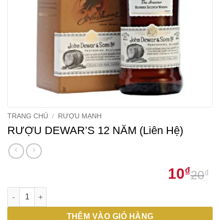
TRANG CHỦ
/
RƯỢU MẠNH
RƯỢU DEWAR’S 12 NĂM (Liên Hệ)
10
₫
20
₫
G
G
RƯỢU DEWAR'S 12 NĂM (Liên Hệ) số lượng
g
h
l
t
THÊM VÀO GIỎ HÀNG