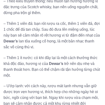
– Theo kiểu truyền thống: nếu muốn tận hưởng hương vị
đặc trưng của Scotch whisky, bạn nên uống nguyên chất,
đừng pha trộn gì thêm.
– Thêm 1 viên đá: bạn rót rượu ra cốc, thêm 1 viên đá, đợi
1 chốc để đá tan chảy. Sau đó đưa lên miệng uống, lúc
này bạn sẽ cảm nhận rõ rệt hương vị từ đậm đến nhạt của
Dewar’s
lan tỏa xuống cổ họng, là một bản nhạc thanh
sắc vô cùng thú vị.
– Thêm 1 ít nước: có khi đây lại là một cách thưởng thức
khá độc đáo, hương vị của
Dewar’s
trở nên dịu nhẹ và
thanh thoát hơn. Bạn có thể chậm rãi tận hưởng từng chút
một.
– Ướp lạnh: với cách này, rượu mát lạnh nhưng vẫn giữ
được trọn vẹn hương vị, thích hợp cho những ngày hè oi
bức, ngồi cùng với bạn bè. Ngay khi rượu vừa chạm môi,
bạn sẽ cảm nhận được cả một khu rừng nhiệt đới