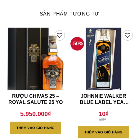
SẢN PHẨM TƯƠNG TỰ
-50%
RƯỢU CHIVAS 25 –
JOHNNIE WALKER
ROYAL SALUTE 25 YO
BLUE LABEL YEAR
OF THE PIG (Liên Hệ)
5.950.000
₫
10
₫
Giá
Giá
20
₫
gốc
hiện
là:
tại
THÊM VÀO GIỎ HÀNG
20₫.
là:
THÊM VÀO GIỎ HÀNG
10₫.