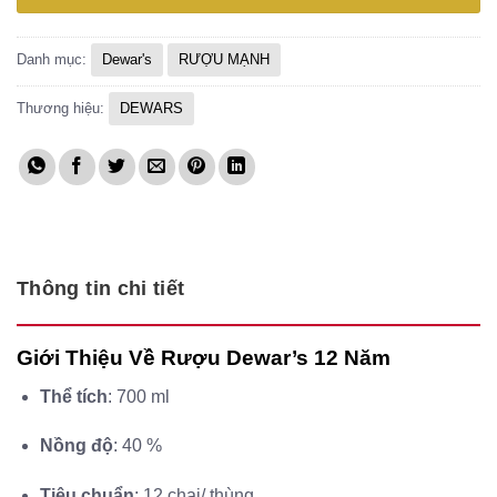
2
l
1
Danh mục:
Dewar's
RƯỢU MẠNH
Thương hiệu:
DEWARS
Thông tin chi tiết
Giới Thiệu Về Rượu Dewar’s 12 Năm
Thể tích
: 700 ml
Nồng độ
: 40 %
Tiêu chuẩn
: 12 chai/ thùng