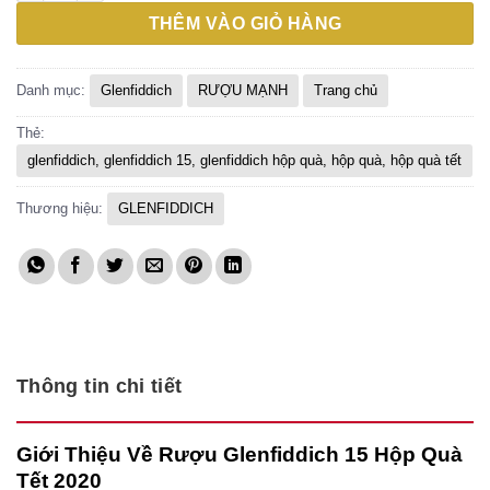
l
t
THÊM VÀO GIỎ HÀNG
2
l
1
Danh mục:
Glenfiddich
RƯỢU MẠNH
Trang chủ
Thẻ:
glenfiddich, glenfiddich 15, glenfiddich hộp quà, hộp quà, hộp quà tết
Thương hiệu:
GLENFIDDICH
Thông tin chi tiết
Giới Thiệu Về Rượu Glenfiddich 15 Hộp Quà
Tết 2020