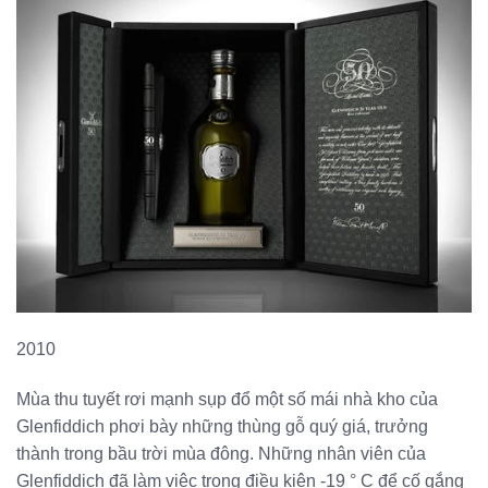
2010
Mùa thu tuyết rơi mạnh sụp đổ một số mái nhà kho của
Glenfiddich phơi bày những thùng gỗ quý giá, trưởng
thành trong bầu trời mùa đông. Những nhân viên của
Glenfiddich đã làm việc trong điều kiện -19 ° C để cố gắng