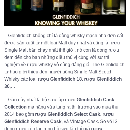
– Glenfiddich không chỉ là dòng whisky mạch nha đơn cất
được sản xuất từ một loại Malt duy nhất và cũng là rượu
Single Malt bán chạy nhất thế giới, nó còn là dòng rượu
đem đến cho bạn những điều thú vị cùng với sự trải
nghiệm về rượu whisky vô cùng đáng giá. The Glenfiddich
tự hào giới thiệu đến người uống Single Malt Scotch
Whisky các loại
rượu Glenfiddich 18
,
rượu Glenfiddich
30
,…
– Gần đây nhất là bộ sưu tập rượu
Glenfiddich Cask
Collection
mà hãng vừa tung ra thị trường vào mùa thu
2014 bao gồm
rượu Glenfiddich Select Cask
,
rượu
Glenfiddich Reserve Cask
, và Vintage Cask. So với 2
dòng rượu còn lại trong bộ sưu tập thì
giá rượu