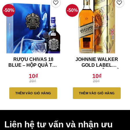
-50%
-50%
RƯỢU CHIVAS 18
JOHNNIE WALKER
BLUE – HỘP QUÀ TẾT
GOLD LABEL
2020 (Hết Hàng)
RESERVE HỘP QUÀ
10
₫
10
₫
2020 (Hết Hàng)
Giá
Giá
Giá
Giá
20
₫
20
₫
gốc
hiện
gốc
hiện
là:
tại
là:
tại
20₫.
là:
20₫.
là:
THÊM VÀO GIỎ HÀNG
THÊM VÀO GIỎ HÀNG
10₫.
10₫.
Liên hệ tư vấn và nhận ưu