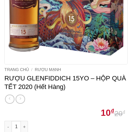
TRANG CHỦ
/
RƯỢU MẠNH
RƯỢU GLENFIDDICH 15YO – HỘP QUÀ
TẾT 2020 (Hết Hàng)
10
₫
20
₫
G
G
RƯỢU GLENFIDDICH 15YO - HỘP QUÀ TẾT 2020 (Hết Hàng) số 
g
h