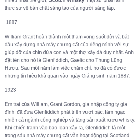
nhiều nhất thế giới,
Scotch Whisky
, một sự phản ánh
thực sự về bản chất sáng tạo của người sáng lập.
1887
William Grant hoàn thành một tham vọng suốt đời và bắt
đầu xây dựng nhà máy chưng cất của riêng mình với sự
giúp đỡ của chín đứa con và một thợ xây đá duy nhất. Anh
đặt tên cho nó là Glenfiddich, Gaelic cho Thung Lũng
Hươu. Sau một năm làm việc chăm chỉ, họ đã có được
những tín hiệu khả quan vào ngày Giáng sinh năm 1887.
1923
Em trai của William, Grant Gordon, gia nhập công ty gia
đình, đã đưa Glenfiddich phát triển vượt bậc, làm ngạc
nhiên cả ngành công nghiệp và tăng sản xuất rượu whisky.
Khi chiến tranh vào bạo loạn xảy ra, Glenfiddich là một
trong sáu nhà máy chưng cất vẫn hoạt động tại Scotland.