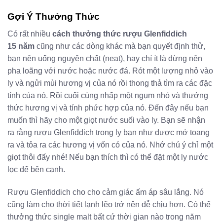
Gợi Ý Thưởng Thức
Có rất nhiều
cách thưởng thức rượu Glenfiddich
15 năm
cũng như các dòng khác mà bạn quyết định thử,
bạn nên uống nguyên chất (neat), hay chí ít là đừng nên
pha loãng với nước hoặc nước đá. Rót một lượng nhỏ vào
ly và ngửi mùi hương vị của nó rồi thong thả tìm ra các đặc
tính của nó. Rồi cuối cùng nhấp một ngụm nhỏ và thưởng
thức hương vị và tính phức hợp của nó. Đến đây nếu bạn
muốn thì hãy cho một giọt nước suối vào ly. Bạn sẽ nhận
ra rằng rượu Glenfiddich trong ly bạn như được mở toang
ra và tỏa ra các hương vị vốn có của nó. Nhớ chú ý chỉ một
giọt thôi đấy nhé! Nếu bạn thích thì có thể đặt một ly nước
lọc để bên cạnh.
Rượu Glenfiddich cho cho cảm giác ấm áp sâu lắng. Nó
cũng làm cho thời tiết lạnh lẽo trở nên dễ chịu hơn. Có thể
thưởng thức single malt bất cứ thời gian nào trong năm