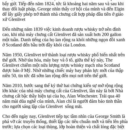
bấy giờ. Tiếp đến năm 1824, tức là khoảng hai năm sau và sau khi
thay đổi luật pháp, George nhìn thấy cơ hội của mình và đến Elgin
để lấy giấy phép trở thành nhà chưng cất hợp pháp đầu tiên ở giáo
xứ Glenlivet
Đến những năm 1839 việc kinh doanh rượu whisky trở nên đỉnh
cao, khi nhà máy chưng cất Glenlivet đã sản xuất hơn 200 gallon
một tuần. Danh tiếng của họ lan rộng ra khỏi những ngọn đồi xanh
ở Scotland đến bầu trời đầy khói của London.
Năm 1950, Glenlivet trở thành loại rượu whisky phổ biến nhất trên
thế giới. Nhờ tàu hỏa, máy bay và ô tô, giữa thế kỷ này, The
Glenlivet chiếm một nửa lượng rượu whisky mạch nha Scotland
được bán ở Mỹ. Nhờ những chiếc máy bay phản lực mới của thập
niên 50, tin tức đã sớm lan rộng đến mọi nơi trên thế giới.
Năm 2010, bước sang thế kỷ thứ hai chứng kiến ​​sự mở rộng rộng
lớn khác của nhà máy chưng cất của Glenlivet, lần này là bởi Nhà
chưng cất bậc thầy hiện tại của họ, Alan Winchester. Trải qua 40
năm mài dũa nghề của mình, Alan chỉ là người đảm bảo tinh thần
cho người sáng lập của Glenlivet sống mãi.
Cho đến ngày nay, Glenlivet tiếp tục tầm nhìn của George Smith là
phá vỡ các truyền thống, thiết lập các tiêu chuẩn mới và tiến lên phía
trước; lựa chọn các loại thùng, lớp hoàn thiện và chất lỏng đặc biệt