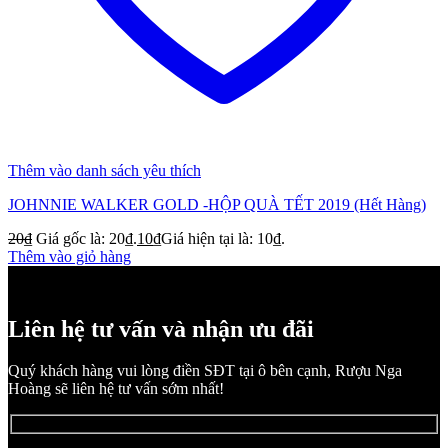
Thêm vào danh sách yêu thích
JOHNNIE WALKER GOLD -HỘP QUÀ TẾT 2019 (Hết Hàng)
20
₫
Giá gốc là: 20₫.
10
₫
Giá hiện tại là: 10₫.
Thêm vào giỏ hàng
Liên hệ tư vấn và nhận ưu đãi
Quý khách hàng vui lòng điền SĐT tại ô bên cạnh, Rượu Nga
Hoàng sẽ liên hệ tư vấn sớm nhất!