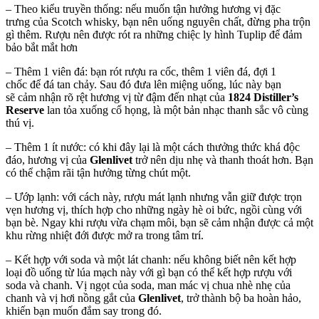
– Theo kiểu truyền thống: nếu muốn tận hưởng hương vị đặc
trưng của Scotch whisky, bạn nên uống nguyên chất, đừng pha trộn
gì thêm. Rượu nên được rót ra những chiệc ly hình Tuplip để đảm
bảo bắt mắt hơn
– Thêm 1 viên đá: bạn rót rượu ra cốc, thêm 1 viên đá, đợi 1
chốc để đá tan chảy. Sau đó đưa lên miệng uống, lúc này bạn
sẽ cảm nhận rõ rệt hương vị từ đậm đến nhạt của
1824 Distiller’s
Reserve
lan tỏa xuống cổ họng, là một bản nhạc thanh sắc vô cùng
thú vị.
– Thêm 1 ít nước: có khi đây lại là một cách thưởng thức khá độc
đáo, hương vị của
Glenlivet
trở nên dịu nhẹ và thanh thoát hơn. Bạn
có thể chậm rãi tận hưởng từng chút một.
– Ướp lạnh: với cách này, rượu mát lạnh nhưng vẫn giữ được trọn
vẹn hương vị, thích hợp cho những ngày hè oi bức, ngồi cùng với
bạn bè. Ngay khi rượu vừa chạm môi, bạn sẽ cảm nhận được cả một
khu rừng nhiệt đới được mở ra trong tâm trí.
– Kết hợp với soda và một lát chanh: nếu không biết nên kết hợp
loại đồ uống từ lúa mạch này với gì bạn có thể kết hợp rượu với
soda và chanh. Vị ngọt của soda, man mác vị chua nhè nhẹ của
chanh và vị hơi nồng gắt của
Glenlivet
, trở thành bộ ba hoàn hảo,
khiến bạn muốn đắm say trong đó.