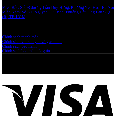
Miền Bắc: Số 93 đường Trần Duy Hưng, Phường Yên Hòa, Hà Nội
Miền Nam: Số 180 Nguyễn Cư Trinh, Phường Cầu Ông Lãnh (Q1
cũ), TP. HCM
Chính sách và quy định
Chính sách thanh toán
Chính sách vận chuyển và giao nhận
Chính sách bảo hành
Chính sách bảo mật thông tin
Copyright © 2025 NGAHOANG. All rights reserved