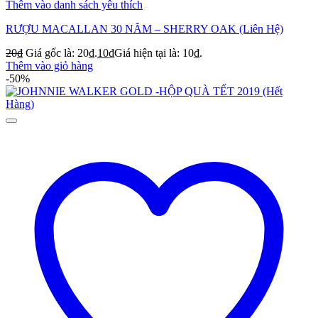
Thêm vào danh sách yêu thích
RƯỢU MACALLAN 30 NĂM – SHERRY OAK (Liên Hệ)
20
₫
Giá gốc là: 20₫.
10
₫
Giá hiện tại là: 10₫.
Thêm vào giỏ hàng
-50%