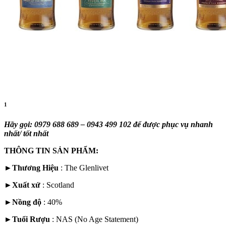
1
Hãy gọi: 0979 688 689 – 0943 499 102 để được phục vụ nhanh
nhất/ tốt nhất
THÔNG TIN SẢN PHẨM:
►
Thương Hiệu
: The Glenlivet
►
Xuất xứ
:
Scotland
►
Nồng độ
: 40%
►
Tuổi Rượu
: NAS (No Age Statement)