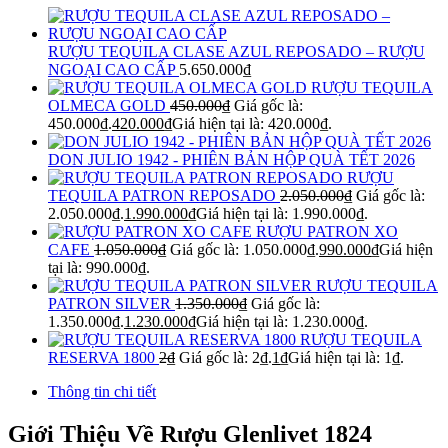
RƯỢU TEQUILA CLASE AZUL REPOSADO – RƯỢU
NGOẠI CAO CẤP
5.650.000
₫
RƯỢU TEQUILA
OLMECA GOLD
450.000
₫
Giá gốc là:
450.000₫.
420.000
₫
Giá hiện tại là: 420.000₫.
DON JULIO 1942 - PHIÊN BẢN HỘP QUÀ TẾT 2026
RƯỢU
TEQUILA PATRON REPOSADO
2.050.000
₫
Giá gốc là:
2.050.000₫.
1.990.000
₫
Giá hiện tại là: 1.990.000₫.
RƯỢU PATRON XO
CAFE
1.050.000
₫
Giá gốc là: 1.050.000₫.
990.000
₫
Giá hiện
tại là: 990.000₫.
RƯỢU TEQUILA
PATRON SILVER
1.350.000
₫
Giá gốc là:
1.350.000₫.
1.230.000
₫
Giá hiện tại là: 1.230.000₫.
RƯỢU TEQUILA
RESERVA 1800
2
₫
Giá gốc là: 2₫.
1
₫
Giá hiện tại là: 1₫.
Thông tin chi tiết
Giới Thiệu Về Rượu Glenlivet 1824