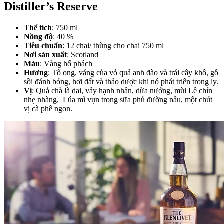
Distiller’s Reserve
Thể tích
: 750 ml
Nồng độ
: 40 %
Tiêu chuẩn
: 12 chai/ thùng cho chai 750 ml
Nơi sản xuất
: Scotland
Màu
: Vàng hổ phách
Hương
: Tổ ong, váng của vỏ quả anh đào và trái cây khô, gỗ
sồi đánh bóng, hơi đất và thảo dược khi nó phát triển trong ly.
Vị
: Quả chà là dai, vảy hạnh nhân, dừa nướng, mùi Lê chín
nhẹ nhàng, Lúa mì vụn trong sữa phủ đường nâu, một chút
vị cà phê ngon.