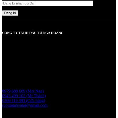
Đăng kí
CÔNG TY TNHH ĐẦU TƯ NGA HOÀNG
MST: 0107830980 do Sở KH và ĐT TP Hà Nội cấp lần đầu ngày
2017-05-08, cấp lần 3 ngày 6/5/2025
Người chịu trách nhiệm: Bà Vũ Thị Nga
Giấy phép bán buôn rượu số 11 GP-SCT do sở công thương
UBND thành phố Hà Nội cấp ngày 17/1/2024
Liên hệ
0979 688 689 (Mrs Nga)
0943 499 102 (Mr Thành)
0366 119 393 (Cửa hàng)
ruoungahoang@gmail.com
Showroom