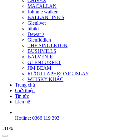
CHIVAS
MACALLAN
Johnnie walker
BALLANTINE’S
Glenlivet
hibiki
Dewar’s
Glenfiddich
THE SINGLETON
BUSHMILLS
BALVENIE
GLENTURRET
JIM BEAM
RƯỢU LAPHROAIG ISLAY
WHISKY KHÁC
Trang chủ
Giới thiệu
Tin tức
Liên hệ
Hotline: 0366 119 393
-11%