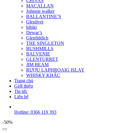
CHIVAS
MACALLAN
Johnnie walker
BALLANTINE’S
Glenlivet
hibiki
Dewar’s
Glenfiddich
THE SINGLETON
BUSHMILLS
BALVENIE
GLENTURRET
JIM BEAM
RƯỢU LAPHROAIG ISLAY
WHISKY KHÁC
Trang chủ
Giới thiệu
Tin tức
Liên hệ
Hotline: 0366 119 393
-50%