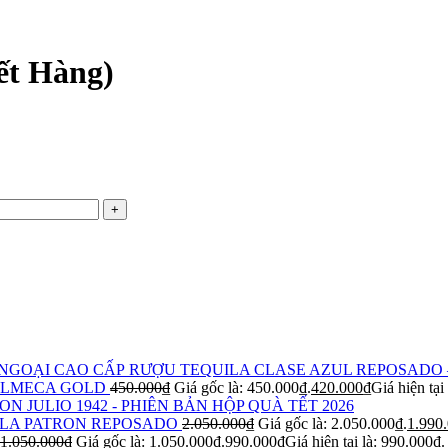
t Hàng)
RƯỢU TEQUILA CLASE AZUL REPOSADO 
OLMECA GOLD
450.000
₫
Giá gốc là: 450.000₫.
420.000
₫
Giá hiện tại
ON JULIO 1942 - PHIÊN BẢN HỘP QUÀ TẾT 2026
LA PATRON REPOSADO
2.050.000
₫
Giá gốc là: 2.050.000₫.
1.990
1.050.000
₫
Giá gốc là: 1.050.000₫.
990.000
₫
Giá hiện tại là: 990.000₫.