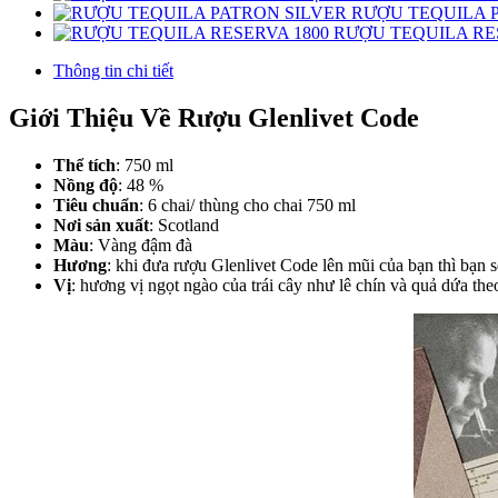
RƯỢU TEQUILA 
RƯỢU TEQUILA RE
Thông tin chi tiết
Giới Thiệu Về Rượu Glenlivet Code
Thể tích
: 750 ml
Nồng độ
: 48 %
Tiêu chuẩn
: 6 chai/ thùng cho chai 750 ml
Nơi sản xuất
: Scotland
Màu
: Vàng đậm đà
Hương
: khi đưa rượu Glenlivet Code lên mũi của bạn thì bạn
Vị
: hương vị ngọt ngào của trái cây như lê chín và quả dứa th