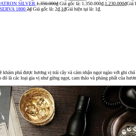
PATRON SILVER
1.350.000
₫
Giá gốc là: 1.350.000₫.
1.230.000
₫
Giá h
SERVA 1800
2
₫
Giá gốc là: 2₫.
1
₫
Giá hiện tại là: 1₫.
 sẽ khám phá được hương vị trái cây và cảm nhận ngọt ngào với ghi c
eo đó là các loại gia vị như gừng ngọt, cam thảo và phảng phất của hươ