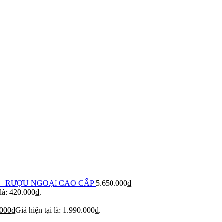
– RƯỢU NGOẠI CAO CẤP
5.650.000
₫
 là: 420.000₫.
.000
₫
Giá hiện tại là: 1.990.000₫.