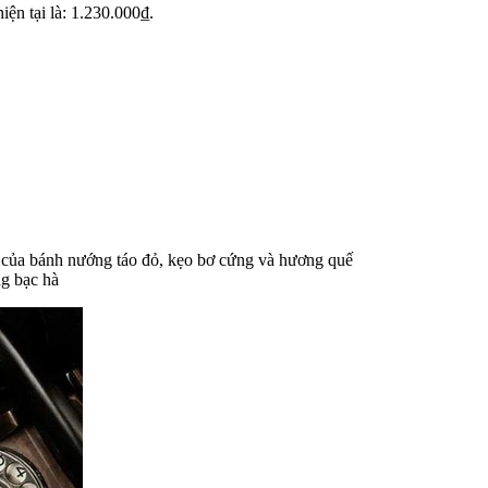
iện tại là: 1.230.000₫.
hú của bánh nướng táo đỏ, kẹo bơ cứng và hương quế
ng bạc hà