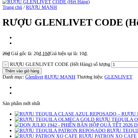
Trang chủ
/
RƯỢU MẠNH
RƯỢU GLENLIVET CODE (Hế
20
₫
Giá gốc là: 20₫.
10
₫
Giá hiện tại là: 10₫.
RƯỢU GLENLIVET CODE (Hết Hàng) số lượng
Thêm vào giỏ hàng
Danh mục:
Glenlivet
RƯỢU MẠNH
Thương hiệu:
GLENLIVET
Sản phẩm mới nhất
RƯỢU TEQUILA 
D
RƯỢU TEQUI
RƯỢU PATRON XO CAFE