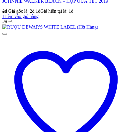
JOHNNIE WALKER BLACK – HỘP QUÀ TẾT 2019
2
₫
Giá gốc là: 2₫.
1
₫
Giá hiện tại là: 1₫.
Thêm vào giỏ hàng
-50%