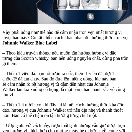
Vậy phải uống như thế nào để cảm nhận trọn vẹn nhất hương vị
tuyệt hảo này? Có rất nhiều cách khác nhau để thưởng thức trọn vẹn
Johnnie Walker Blue Label
– Theo kiểu truyền thống: nếu muốn tận hưởng hương vị đặc
trưng của Scotch whisky, bạn nên uống nguyên chất, đừng pha trộn
gì thêm.
– Thêm 1 viên đá: bạn rót rượu ra cốc, thêm 1 viên đá, đợi 1
chốc để đá tan chảy. Sau đó đưa lên miệng uống, lúc này bạn
sẽ cảm nhận rõ rệt hương vị từ đậm đến nhạt của Johnnie
Walker lan tỏa xuống cổ họng, là một bản nhạc thanh sắc vô cùng
thú vị.
– Thêm 1 ít nước: có khi đây lại là một cách thưởng thức khá độc
đáo, hương vị của Johnnie Walker trở nên dịu nhẹ và thanh thoát
hơn. Bạn có thể chậm rãi tận hưởng từng chút một.
– Ướp lạnh: với cách này, rượu mát lạnh nhưng vẫn giữ được trọn
vẹn hương vị, thích hợp cho những ngày hè oi bức, ngồi cùng với