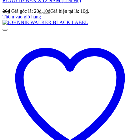
RƯỢU DEWAR’S 12 NĂM (Liên Hệ)
20
₫
Giá gốc là: 20₫.
10
₫
Giá hiện tại là: 10₫.
Thêm vào giỏ hàng