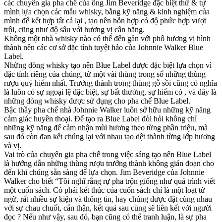
các chuyên gia pha chế của ông Jim Beveridge đặc biệt thử & tự
mình lựa chọn các mẫu whisky, bằng kỹ năng & kinh nghiệm của
mình để kết hợp tất cả lại , tạo nên hỗn hợp có độ phức hợp vượt
trội, cũng như độ sâu với hương vị cân bằng.
Không một nhà whisky nào có thể đến gần với phổ hương vị hình
thành nên các cơ sở đặc tính tuyệt hảo của Johnnie Walker Blue
Label.
Những dòng whisky tạo nên Blue Label được đặc biệt lựa chọn vì
đặc tính riêng của chúng, từ một vài thùng trong số những thùng
rượu quý hiếm nhất. Trưởng thành trong thùng gỗ sồi cũng có nghĩa
là luôn có sự ngoại lệ đặc biệt, sự bất thường, sự hiếm có , và đây là
những dòng whisky được sử dụng cho pha chế Blue Label.
Bậc thầy pha chế nhà Johnnie Walker luôn sở hữu những kỹ năng
cảm giác huyền thoại. Để tạo ra Blue Label đòi hỏi không chỉ
những kỹ năng để cảm nhận mùi hương theo từng phần triệu, mà
sau đó còn đan kết chúng lại với nhau tạo dệt thành từng lớp hương
và vị.
Vai trò của chuyên gia pha chế trong việc sáng tạo nên Blue Label
là hướng dẫn những thùng rượu trưởng thành không gián đoạn cho
đến khi chúng sẵn sàng để lựa chọn. Jim Beveridge của Johnnie
Walker cho biết “Tôi nghĩ rằng rự pha trộn giống như quá trình viết
một cuốn sách. Có phải kết thúc của cuốn sách chỉ là một loạt từ
ngữ, rất nhiều sự kiện và thông tin, hay chúng được đặt cùng nhau
với sự chau chuốt, cẩn thận, kết quả sau cùng sẽ liên kết với người
đọc ? Nếu như vậy, sau đó, bạn cũng có thể tranh luận, là sự pha