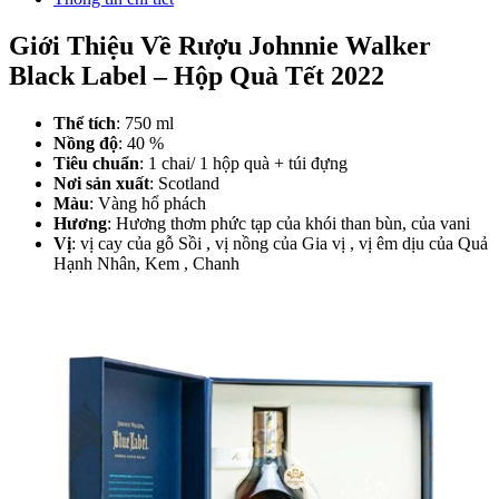
Giới Thiệu Về Rượu Johnnie Walker
Black Label – Hộp Quà Tết 2022
Thể tích
: 750 ml
Nồng độ
: 40 %
Tiêu chuẩn
: 1 chai/ 1 hộp quà + túi đựng
Nơi sản xuất
: Scotland
Màu
: Vàng hổ phách
Hương
: Hương thơm phức tạp của khói than bùn, của vani
Vị
: vị cay của gỗ Sồi , vị nồng của Gia vị , vị êm dịu của Quả
Hạnh Nhân, Kem , Chanh