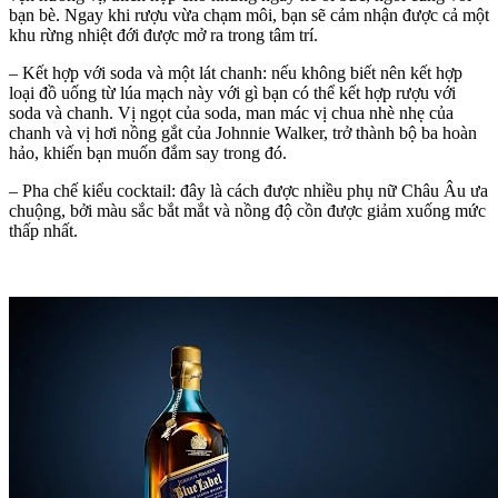
bạn bè. Ngay khi rượu vừa chạm môi, bạn sẽ cảm nhận được cả một
khu rừng nhiệt đới được mở ra trong tâm trí.
– Kết hợp với soda và một lát chanh: nếu không biết nên kết hợp
loại đồ uống từ lúa mạch này với gì bạn có thể kết hợp rượu với
soda và chanh. Vị ngọt của soda, man mác vị chua nhè nhẹ của
chanh và vị hơi nồng gắt của Johnnie Walker, trở thành bộ ba hoàn
hảo, khiến bạn muốn đắm say trong đó.
– Pha chế kiểu cocktail: đây là cách được nhiều phụ nữ Châu Âu ưa
chuộng, bởi màu sắc bắt mắt và nồng độ cồn được giảm xuống mức
thấp nhất.