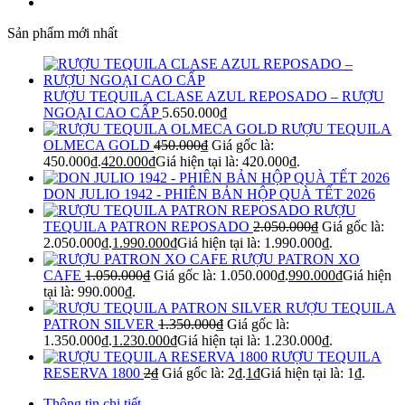
Sản phẩm mới nhất
RƯỢU TEQUILA CLASE AZUL REPOSADO – RƯỢU
NGOẠI CAO CẤP
5.650.000
₫
RƯỢU TEQUILA
OLMECA GOLD
450.000
₫
Giá gốc là:
450.000₫.
420.000
₫
Giá hiện tại là: 420.000₫.
DON JULIO 1942 - PHIÊN BẢN HỘP QUÀ TẾT 2026
RƯỢU
TEQUILA PATRON REPOSADO
2.050.000
₫
Giá gốc là:
2.050.000₫.
1.990.000
₫
Giá hiện tại là: 1.990.000₫.
RƯỢU PATRON XO
CAFE
1.050.000
₫
Giá gốc là: 1.050.000₫.
990.000
₫
Giá hiện
tại là: 990.000₫.
RƯỢU TEQUILA
PATRON SILVER
1.350.000
₫
Giá gốc là:
1.350.000₫.
1.230.000
₫
Giá hiện tại là: 1.230.000₫.
RƯỢU TEQUILA
RESERVA 1800
2
₫
Giá gốc là: 2₫.
1
₫
Giá hiện tại là: 1₫.
Thông tin chi tiết