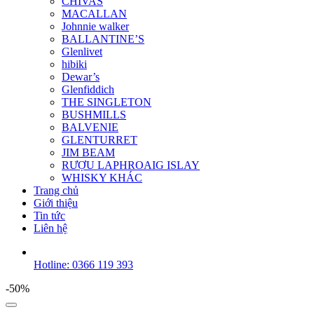
CHIVAS
MACALLAN
Johnnie walker
BALLANTINE’S
Glenlivet
hibiki
Dewar’s
Glenfiddich
THE SINGLETON
BUSHMILLS
BALVENIE
GLENTURRET
JIM BEAM
RƯỢU LAPHROAIG ISLAY
WHISKY KHÁC
Trang chủ
Giới thiệu
Tin tức
Liên hệ
Hotline: 0366 119 393
-50%