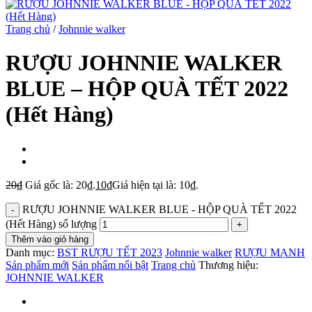
Trang chủ
/
Johnnie walker
RƯỢU JOHNNIE WALKER
BLUE – HỘP QUÀ TẾT 2022
(Hết Hàng)
20
₫
Giá gốc là: 20₫.
10
₫
Giá hiện tại là: 10₫.
RƯỢU JOHNNIE WALKER BLUE - HỘP QUÀ TẾT 2022
(Hết Hàng) số lượng
Thêm vào giỏ hàng
Danh mục:
BST RƯỢU TẾT 2023
Johnnie walker
RƯỢU MẠNH
Sản phẩm mới
Sản phẩm nổi bật
Trang chủ
Thương hiệu:
JOHNNIE WALKER