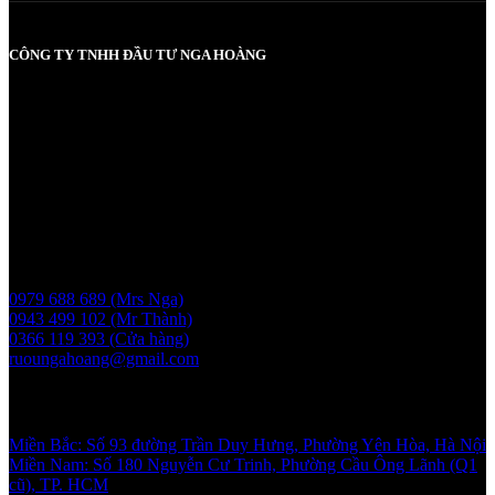
CÔNG TY TNHH ĐẦU TƯ NGA HOÀNG
MST: 0107830980 do Sở KH và ĐT TP Hà Nội cấp lần đầu ngày
2017-05-08, cấp lần 3 ngày 6/5/2025
Người chịu trách nhiệm: Bà Vũ Thị Nga
Giấy phép bán buôn rượu số 11 GP-SCT do sở công thương
UBND thành phố Hà Nội cấp ngày 17/1/2024
Liên hệ
0979 688 689 (Mrs Nga)
0943 499 102 (Mr Thành)
0366 119 393 (Cửa hàng)
ruoungahoang@gmail.com
Showroom
Miền Bắc: Số 93 đường Trần Duy Hưng, Phường Yên Hòa, Hà Nội
Miền Nam: Số 180 Nguyễn Cư Trinh, Phường Cầu Ông Lãnh (Q1
cũ), TP. HCM