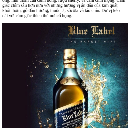
ong, mùi thơm của cánh hồng, rượu sherry, và cam chín mọng. Cảm
giác chìm sâu hơn nữa với những hương vị ẩn dấu của kim quất,
khói thơm, gỗ đàn hương, thuốc lá, sôcôla và táo chín. Dư vị kéo
dài với cảm giác thích thú nơi cổ họng.