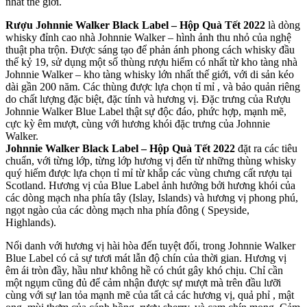
nhất thế giới.
Rượu Johnnie Walker Black Label – Hộp Quà Tết 2022
là dòng
whisky đỉnh cao nhà Johnnie Walker – hình ảnh thu nhỏ của nghệ
thuật pha trộn. Được sáng tạo để phản ánh phong cách whisky đầu
thế kỷ 19, sử dụng một số thùng rượu hiếm có nhất từ kho tàng nhà
Johnnie Walker – kho tàng whisky lớn nhất thế giới, với di sản kéo
dài gần 200 năm. Các thùng được lựa chọn tỉ mỉ , và bảo quản riêng
do chất lượng đặc biệt, đặc tính và hương vị. Đặc trưng của Rượu
Johnnie Walker Blue Label thật sự độc đáo, phức hợp, mạnh mẽ,
cực kỳ êm mượt, cùng với hương khói đặc trưng của Johnnie
Walker.
Johnnie Walker Black Label – Hộp Quà Tết 2022
đặt ra các tiêu
chuẩn, với từng lớp, từng lớp hương vị đến từ những thùng whisky
quý hiếm được lựa chọn tỉ mỉ từ khắp các vùng chưng cất rượu tại
Scotland. Hương vị của Blue Label ảnh hưởng bởi hương khói của
các dòng mạch nha phía tây (Islay, Islands) và hương vị phong phú,
ngọt ngào của các dòng mạch nha phía đông ( Speyside,
Highlands).
Nổi danh với hương vị hài hòa đến tuyệt đối, trong Johnnie Walker
Blue Label có cả sự tươi mát lẫn độ chín của thời gian. Hương vị
êm ái tròn đầy, hầu như không hề có chút gây khó chịu. Chỉ cần
một ngụm cũng đủ để cảm nhận được sự mượt mà trên đầu lưỡi
cùng với sự lan tỏa mạnh mẽ của tất cả các hương vị, quả phỉ , mật