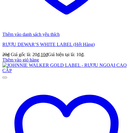
Thêm vào danh sách yêu thích
RƯỢU DEWAR’S WHITE LABEL (Hết Hàng)
20
₫
Giá gốc là: 20₫.
10
₫
Giá hiện tại là: 10₫.
Thêm vào giỏ hàng