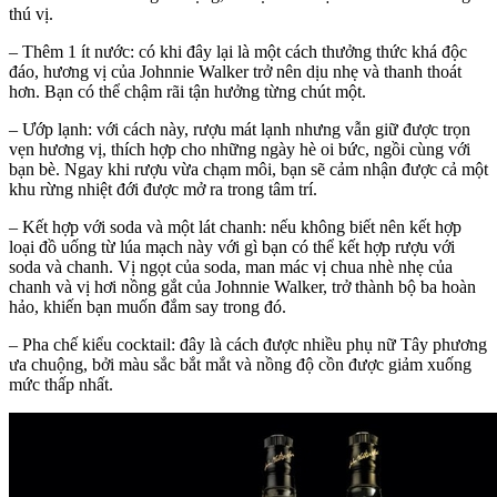
thú vị.
– Thêm 1 ít nước: có khi đây lại là một cách thưởng thức khá độc
đáo, hương vị của Johnnie Walker trở nên dịu nhẹ và thanh thoát
hơn. Bạn có thể chậm rãi tận hưởng từng chút một.
– Ướp lạnh: với cách này, rượu mát lạnh nhưng vẫn giữ được trọn
vẹn hương vị, thích hợp cho những ngày hè oi bức, ngồi cùng với
bạn bè. Ngay khi rượu vừa chạm môi, bạn sẽ cảm nhận được cả một
khu rừng nhiệt đới được mở ra trong tâm trí.
– Kết hợp với soda và một lát chanh: nếu không biết nên kết hợp
loại đồ uống từ lúa mạch này với gì bạn có thể kết hợp rượu với
soda và chanh. Vị ngọt của soda, man mác vị chua nhè nhẹ của
chanh và vị hơi nồng gắt của Johnnie Walker, trở thành bộ ba hoàn
hảo, khiến bạn muốn đắm say trong đó.
– Pha chế kiểu cocktail: đây là cách được nhiều phụ nữ Tây phương
ưa chuộng, bởi màu sắc bắt mắt và nồng độ cồn được giảm xuống
mức thấp nhất.