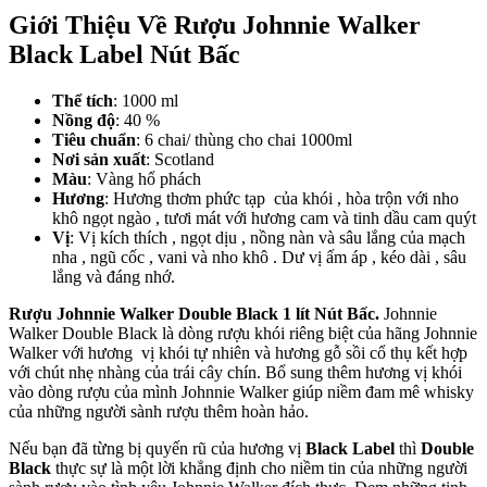
Giới Thiệu Về Rượu Johnnie Walker
Black Label Nút Bấc
Thể tích
: 1000 ml
Nồng độ
: 40 %
Tiêu chuẩn
: 6 chai/ thùng cho chai 1000ml
Nơi sản xuất
: Scotland
Màu
: Vàng hổ phách
Hương
: Hương thơm phức tạp của khói , hòa trộn với nho
khô ngọt ngào , tươi mát với hương cam và tinh dầu cam quýt
Vị
: Vị kích thích , ngọt dịu , nồng nàn và sâu lắng của mạch
nha , ngũ cốc , vani và nho khô . Dư vị ấm áp , kéo dài , sâu
lắng và đáng nhớ.
Rượu Johnnie Walker Double Black 1 lít Nút Bấc.
Johnnie
Walker Double Black là dòng rượu khói riêng biệt của hãng Johnnie
Walker với hương vị khói tự nhiên và hương gỗ sồi cổ thụ kết hợp
với chút nhẹ nhàng của trái cây chín. Bổ sung thêm hương vị khói
vào dòng rượu của mình Johnnie Walker giúp niềm đam mê whisky
của những người sành rượu thêm hoàn hảo.
Nếu bạn đã từng bị quyến rũ của hương vị
Black Label
thì
Double
Black
thực sự là một lời khẳng định cho niềm tin của những người