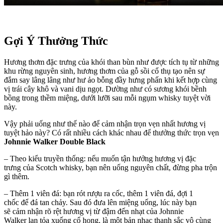
Gợi Ý Thưởng Thức
Hương thơm đặc trưng của khói than bùn như được tích tụ từ những
khu rừng nguyên sinh, hương thơm của gỗ sồi cổ thụ tạo nên sự
đắm say lâng lâng như hư ảo bỗng đầy hưng phấn khi kết hợp cùng
vị trái cây khô và vani dịu ngọt. Dường như có sương khói bềnh
bồng trong thềm miệng, dưới lưỡi sau mỗi ngụm whisky tuyệt vời
này.
Vậy phải uống như thế nào để cảm nhận trọn vẹn nhất hương vị
tuyệt hảo này? Có rất nhiều cách khác nhau để thưởng thức trọn vẹn
Johnnie Walker Double Black
– Theo kiểu truyền thống: nếu muốn tận hưởng hương vị đặc
trưng của Scotch whisky, bạn nên uống nguyên chất, đừng pha trộn
gì thêm.
– Thêm 1 viên đá: bạn rót rượu ra cốc, thêm 1 viên đá, đợi 1
chốc để đá tan chảy. Sau đó đưa lên miệng uống, lúc này bạn
sẽ cảm nhận rõ rệt hương vị từ đậm đến nhạt của Johnnie
Walker lan tỏa xuống cổ họng, là một bản nhạc thanh sắc vô cùng