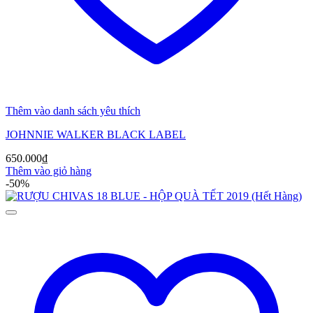
Thêm vào danh sách yêu thích
JOHNNIE WALKER BLACK LABEL
650.000
₫
Thêm vào giỏ hàng
-50%