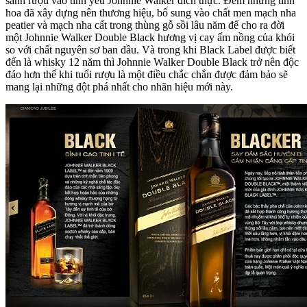
sành rượu vào tình yêu Johnnie Walker đích thực. Đem những tinh
hoa đã xây dựng nên thương hiệu, bổ sung vào chất men mạch nha
peatier và mạch nha cất trong thùng gỗ sồi lâu năm để cho ra đời
một Johnnie Walker Double Black hương vị cay ấm nồng của khói
so với chất nguyên sơ ban đầu. Và trong khi Black Label được biết
đến là whisky 12 năm thì Johnnie Walker Double Black trở nên độc
đáo hơn thế khi tuổi rượu là một điều chắc chắn được đảm bảo sẽ
mang lại những đột phá nhất cho nhãn hiệu mới này.