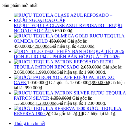
Sản phẩm mới nhất
RƯỢU TEQUILA CLASE AZUL REPOSADO – RƯỢU
NGOẠI CAO CẤP
5.650.000
₫
RƯỢU TEQUILA
OLMECA GOLD
450.000
₫
Giá gốc là:
450.000₫.
420.000
₫
Giá hiện tại là: 420.000₫.
DON JULIO 1942 - PHIÊN BẢN HỘP QUÀ TẾT 2026
RƯỢU
TEQUILA PATRON REPOSADO
2.050.000
₫
Giá gốc là:
2.050.000₫.
1.990.000
₫
Giá hiện tại là: 1.990.000₫.
RƯỢU PATRON XO
CAFE
1.050.000
₫
Giá gốc là: 1.050.000₫.
990.000
₫
Giá hiện
tại là: 990.000₫.
RƯỢU TEQUILA
PATRON SILVER
1.350.000
₫
Giá gốc là:
1.350.000₫.
1.230.000
₫
Giá hiện tại là: 1.230.000₫.
RƯỢU TEQUILA
RESERVA 1800
2
₫
Giá gốc là: 2₫.
1
₫
Giá hiện tại là: 1₫.
Thông tin chi tiết