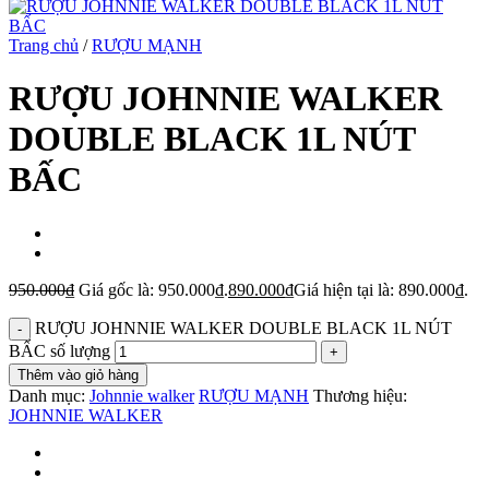
Trang chủ
/
RƯỢU MẠNH
RƯỢU JOHNNIE WALKER
DOUBLE BLACK 1L NÚT
BẤC
950.000
₫
Giá gốc là: 950.000₫.
890.000
₫
Giá hiện tại là: 890.000₫.
RƯỢU JOHNNIE WALKER DOUBLE BLACK 1L NÚT
BẤC số lượng
Thêm vào giỏ hàng
Danh mục:
Johnnie walker
RƯỢU MẠNH
Thương hiệu:
JOHNNIE WALKER