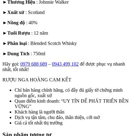
►
Thương Hiệu
: Johnnie Walker
►
Xuất xứ
:
Scotland
►
Nồng độ
: 40%
►
Tuổi Rượu
: 12 năm
►
Phân loại
:
Blended Scotch Whisky
►
Dung Tích
: 750ml
Hãy gọi:
0979 688 689
–
0943 499 102
để được phục vụ nhanh
nhất, tốt nhất!
RƯỢU NGA HOÀNG CAM KẾT
Chỉ bán hàng chính hãng, có đầy đủ giấy tờ chứng minh
nguồn gốc, xuất xứ
Quan điểm kinh doanh: “UY TÍN ĐỂ PHÁT TRIỂN BỀN
VỮNG”
Khách hàng là người thân
Dịch vụ tận tâm, chu đáo, thân thiện, cởi mở
Giá cả tốt nhất thị trường
Sản phẩm tương tự