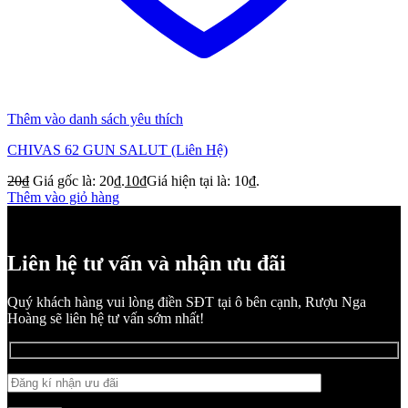
Thêm vào danh sách yêu thích
CHIVAS 62 GUN SALUT (Liên Hệ)
20
₫
Giá gốc là: 20₫.
10
₫
Giá hiện tại là: 10₫.
Thêm vào giỏ hàng
Liên hệ tư vấn và nhận ưu đãi
Quý khách hàng vui lòng điền SĐT tại ô bên cạnh, Rượu Nga
Hoàng sẽ liên hệ tư vấn sớm nhất!