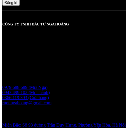
Đăng kí
CÔNG TY TNHH ĐẦU TƯ NGA HOÀNG
MST: 0107830980 do Sở KH và ĐT TP Hà Nội cấp lần đầu ngày
2017-05-08, cấp lần 3 ngày 6/5/2025
Người chịu trách nhiệm: Bà Vũ Thị Nga
Giấy phép bán buôn rượu số 11 GP-SCT do sở công thương
UBND thành phố Hà Nội cấp ngày 17/1/2024
Liên hệ
0979 688 689 (Mrs Nga)
0943 499 102 (Mr Thành)
0366 119 393 (Cửa hàng)
ruoungahoang@gmail.com
Showroom
Miền Bắc: Số 93 đường Trần Duy Hưng, Phường Yên Hòa, Hà Nội