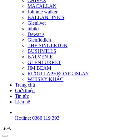
CHIVAS
MACALLAN
Johnnie walker
BALLANTINE’S
Glenlivet
hibiki
Dewar’s
Glenfiddich
THE SINGLETON
BUSHMILLS
BALVENIE
GLENTURRET
JIM BEAM
RƯỢU LAPHROAIG ISLAY
WHISKY KHÁC
Trang chủ
Giới thiệu
Tin tức
Liên hệ
Hotline: 0366 119 393
-6%