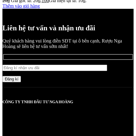
20
₫
Giá gốc là: 20₫.
10
₫
Giá hiện tại là: 10₫.
Thêm vào giỏ hàng
Liên hệ tư vấn và nhận ưu đãi
Quý khách hàng vui lòng điền SĐT tại ô bên cạnh, Rượu Nga
Hoàng sẽ liên hệ tư vấn sớm nhất!
Đăng kí
CÔNG TY TNHH ĐẦU TƯ NGA HOÀNG
MST: 0107830980 do Sở KH và ĐT TP Hà Nội cấp lần đầu ngày
2017-05-08, cấp lần 3 ngày 6/5/2025
Người chịu trách nhiệm: Bà Vũ Thị Nga