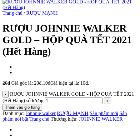
Trang chủ
/
RƯỢU MẠNH
RƯỢU JOHNNIE WALKER
GOLD – HỘP QUÀ TẾT 2021
(Hết Hàng)
20
₫
Giá gốc là: 20₫.
10
₫
Giá hiện tại là: 10₫.
RƯỢU JOHNNIE WALKER GOLD - HỘP QUÀ TẾT 2021
(Hết Hàng) số lượng
Thêm vào giỏ hàng
Danh mục:
Johnnie walker
RƯỢU MẠNH
Sản phẩm mới
Sản
phẩm nổi bật
Trang chủ
Thương hiệu:
JOHNNIE WALKER