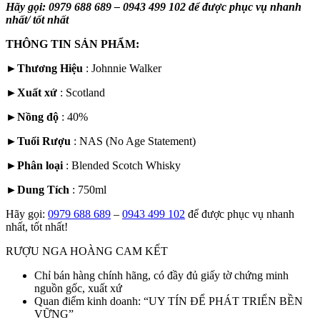
Hãy gọi: 0979 688 689 – 0943 499 102 để được phục vụ nhanh
nhất/ tốt nhất
THÔNG TIN SẢN PHẨM:
►
Thương Hiệu
: Johnnie Walker
►
Xuất xứ
:
Scotland
►
Nồng độ
: 40%
►
Tuổi Rượu
: NAS (No Age Statement)
►
Phân loại
:
Blended Scotch Whisky
►
Dung Tích
: 750ml
Hãy gọi:
0979 688 689
–
0943 499 102
để được phục vụ nhanh
nhất, tốt nhất!
RƯỢU NGA HOÀNG CAM KẾT
Chỉ bán hàng chính hãng, có đầy đủ giấy tờ chứng minh
nguồn gốc, xuất xứ
Quan điểm kinh doanh: “UY TÍN ĐỂ PHÁT TRIỂN BỀN
VỮNG”