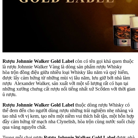
Rượu Johnnie Walker Gold Label
còn có tên gọi khá quen thuộc
là rượu Johnnie Walker Vàng là dòng sản phẩm rượu Whisky
hòa trộn đồng điệu giữa nhiều loại Whisky lâu năm và quý hiếm,
được lấy cảm hứng từ những mùi vị lâu năm, lưu giữ bởi nhà làm
rượu Alexander Walker, sản xuất với một số lượng rất có hạn tại
những xưởng chưng cất rượu nổi tiếng nhất xứ Scốtlen với thời gian
ủ rượu.
Rượu Johnnie Walker Gold Label
thuộc dòng rượu Whisky có
thể đem đến cho người dùng rượu những trải nghiệm nhẹ nhàng và
tao nhã với vị kem, tạo nên một niềm vui thích bất tận, một hỗn hợp
đầy cảm hứng từ mạch nha Clynelish, hòa trộn cùng nước suối chảy
qua vàng nguyên chất.
Trong mỗi chai rượu
Rượu Johnnie Walker Gold Label
được nhà