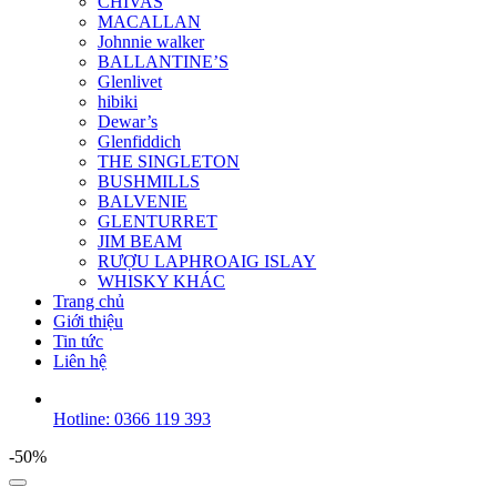
CHIVAS
MACALLAN
Johnnie walker
BALLANTINE’S
Glenlivet
hibiki
Dewar’s
Glenfiddich
THE SINGLETON
BUSHMILLS
BALVENIE
GLENTURRET
JIM BEAM
RƯỢU LAPHROAIG ISLAY
WHISKY KHÁC
Trang chủ
Giới thiệu
Tin tức
Liên hệ
Hotline: 0366 119 393
-50%