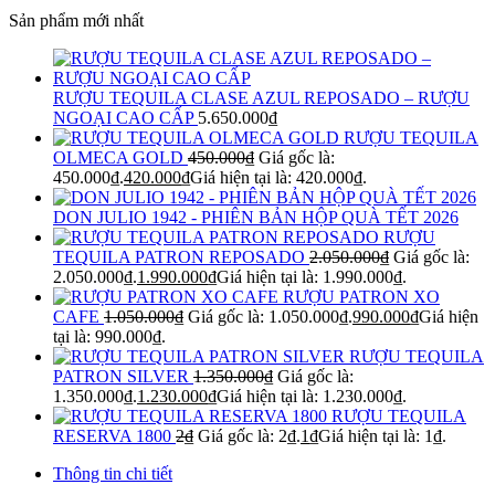
Sản phẩm mới nhất
RƯỢU TEQUILA CLASE AZUL REPOSADO – RƯỢU
NGOẠI CAO CẤP
5.650.000
₫
RƯỢU TEQUILA
OLMECA GOLD
450.000
₫
Giá gốc là:
450.000₫.
420.000
₫
Giá hiện tại là: 420.000₫.
DON JULIO 1942 - PHIÊN BẢN HỘP QUÀ TẾT 2026
RƯỢU
TEQUILA PATRON REPOSADO
2.050.000
₫
Giá gốc là:
2.050.000₫.
1.990.000
₫
Giá hiện tại là: 1.990.000₫.
RƯỢU PATRON XO
CAFE
1.050.000
₫
Giá gốc là: 1.050.000₫.
990.000
₫
Giá hiện
tại là: 990.000₫.
RƯỢU TEQUILA
PATRON SILVER
1.350.000
₫
Giá gốc là:
1.350.000₫.
1.230.000
₫
Giá hiện tại là: 1.230.000₫.
RƯỢU TEQUILA
RESERVA 1800
2
₫
Giá gốc là: 2₫.
1
₫
Giá hiện tại là: 1₫.
Thông tin chi tiết