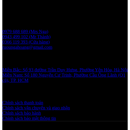
Giấy phép bán buôn rượu số 11 GP-SCT do sở công thương
UBND thành phố Hà Nội cấp ngày 17/1/2024
Liên hệ
0979 688 689 (Mrs Nga)
0943 499 102 (Mr Thành)
0366 119 393 (Cửa hàng)
ruoungahoang@gmail.com
Showroom
Miền Bắc: Số 93 đường Trần Duy Hưng, Phường Yên Hòa, Hà Nội
Miền Nam: Số 180 Nguyễn Cư Trinh, Phường Cầu Ông Lãnh (Q1
cũ), TP. HCM
Chính sách và quy định
Chính sách thanh toán
Chính sách vận chuyển và giao nhận
Chính sách bảo hành
Chính sách bảo mật thông tin
Copyright © 2025 NGAHOANG. All rights reserved