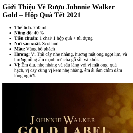
Giới Thiệu Về Rượu Johnnie Walker
Gold – Hộp Quà Tết 2021
Thể tích
: 750 ml
Nồng độ
: 40 %
Tiêu chuẩn
: 1 chai/ 1 hộp quà + túi đựng
Nơi sản xuất
: Scotland
Màu
: Vàng hổ phách
Hương
: Vị Trái cây nhẹ nhàng, hương mật ong ngọt lịm, và
hương nồng ấm mạnh mẽ của gỗ sồi và khói.
Vị
: Êm dịu, nhẹ nhàng và sâu lắng với vị mật ong, quả
hạch, vị cay cùng vị kem nhẹ nhàng, êm ái làm chìm đắm
lòng người.