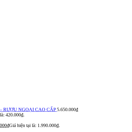
– RƯỢU NGOẠI CAO CẤP
5.650.000
₫
 là: 420.000₫.
.000
₫
Giá hiện tại là: 1.990.000₫.