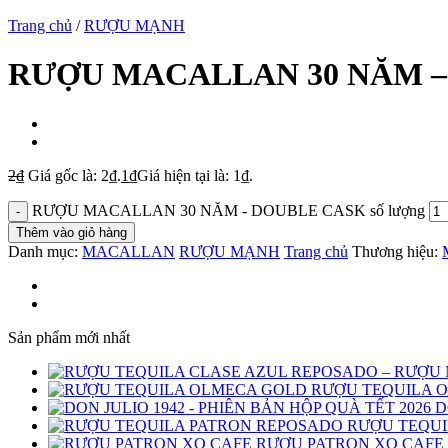
Trang chủ
/
RƯỢU MẠNH
RƯỢU MACALLAN 30 NĂM –
2
₫
Giá gốc là: 2₫.
1
₫
Giá hiện tại là: 1₫.
RƯỢU MACALLAN 30 NĂM - DOUBLE CASK số lượng
Thêm vào giỏ hàng
Danh mục:
MACALLAN
RƯỢU MẠNH
Trang chủ
Thương hiệu:
Sản phẩm mới nhất
RƯỢU TEQUILA 
D
RƯỢU TEQUI
RƯỢU PATRON XO CAFE