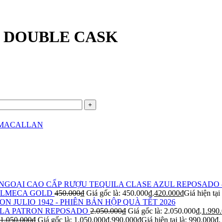
 DOUBLE CASK
MACALLAN
RƯỢU TEQUILA CLASE AZUL REPOSADO 
OLMECA GOLD
450.000
₫
Giá gốc là: 450.000₫.
420.000
₫
Giá hiện tại
ON JULIO 1942 - PHIÊN BẢN HỘP QUÀ TẾT 2026
LA PATRON REPOSADO
2.050.000
₫
Giá gốc là: 2.050.000₫.
1.990
1.050.000
₫
Giá gốc là: 1.050.000₫.
990.000
₫
Giá hiện tại là: 990.000₫.