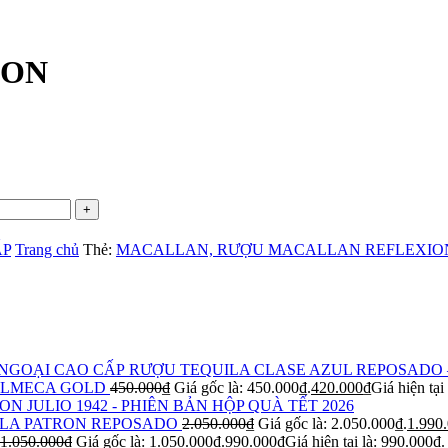
ION
ẤP
Trang chủ
Thẻ:
MACALLAN, RƯỢU MACALLAN REFLEXIO
RƯỢU TEQUILA CLASE AZUL REPOSADO 
OLMECA GOLD
450.000
₫
Giá gốc là: 450.000₫.
420.000
₫
Giá hiện tại
ON JULIO 1942 - PHIÊN BẢN HỘP QUÀ TẾT 2026
LA PATRON REPOSADO
2.050.000
₫
Giá gốc là: 2.050.000₫.
1.990
1.050.000
₫
Giá gốc là: 1.050.000₫.
990.000
₫
Giá hiện tại là: 990.000₫.