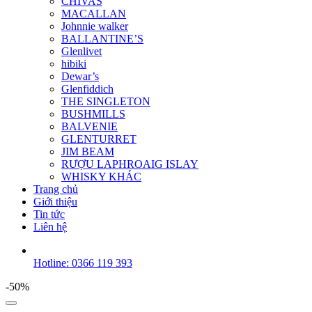
CHIVAS
MACALLAN
Johnnie walker
BALLANTINE’S
Glenlivet
hibiki
Dewar’s
Glenfiddich
THE SINGLETON
BUSHMILLS
BALVENIE
GLENTURRET
JIM BEAM
RƯỢU LAPHROAIG ISLAY
WHISKY KHÁC
Trang chủ
Giới thiệu
Tin tức
Liên hệ
Hotline: 0366 119 393
-50%