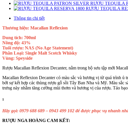
RƯỢU TEQUILA 
RƯỢU TEQUILA RE
Thông tin chi tiết
Thương hiệu: Macallan Reflexion
Dung tích: 700ml
Nồng độ: 43%
Tuổi rượu: NAS (No Age Statement)
Phân Loại: Single Malt Scotch Whisky
Vùng: Speyside
Rượu Macallan Reflexion Decanter, nằm trong bộ sưu tập mới Macall
Macallan Reflexion Decanter có màu sắc và hương vị từ quá trình ủ 
bởi sự kết hợp các thùng rượu gỗ sồi Tây Ban Nha và Mỹ. Màu sắc sâ
trưng này nhằm tăng cường mùi thơm và hương vị của rượu. Táo bạo và
1
Hãy gọi: 0979 688 689 – 0943 499 102 để được phục vụ nhanh nhất
RƯỢU NGA HOÀNG CAM KẾT: