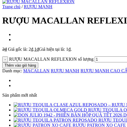
Trang chủ
/
RƯỢU MẠNH
RƯỢU MACALLAN REFLEX
2
₫
Giá gốc là: 2₫.
1
₫
Giá hiện tại là: 1₫.
RƯỢU MACALLAN REFLEXION số lượng
Thêm vào giỏ hàng
Danh mục:
MACALLAN
RƯỢU MẠNH
RƯỢU MẠNH CAO C
Sản phẩm mới nhất
RƯỢU TEQUILA 
D
RƯỢU TEQUI
RƯỢU PATRON XO CAFE