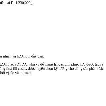
iện tại là: 1.230.000₫.
tự nhiên và hương vị đầy đặn.
tương tác với rượu whisky để mang lại đặc tính phức hợp được tạo ra
ng first-fill casks, được tuyển chọn kỹ lưỡng cho dòng sản phẩm đặc
ởi vị táo và mơ tươi.