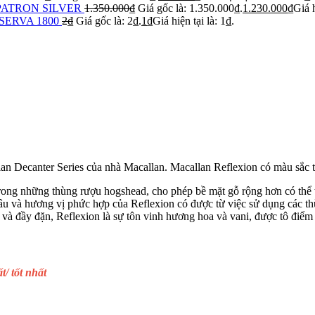
PATRON SILVER
1.350.000
₫
Giá gốc là: 1.350.000₫.
1.230.000
₫
Giá h
SERVA 1800
2
₫
Giá gốc là: 2₫.
1
₫
Giá hiện tại là: 1₫.
an Decanter Series của nhà Macallan. Macallan Reflexion có màu sắc 
trong những thùng rượu hogshead, cho phép bề mặt gỗ rộng hơn có thể 
u và hương vị phức hợp của Reflexion có được từ việc sử dụng các thù
 đầy đặn, Reflexion là sự tôn vinh hương hoa và vani, được tô điểm b
/ tốt nhất