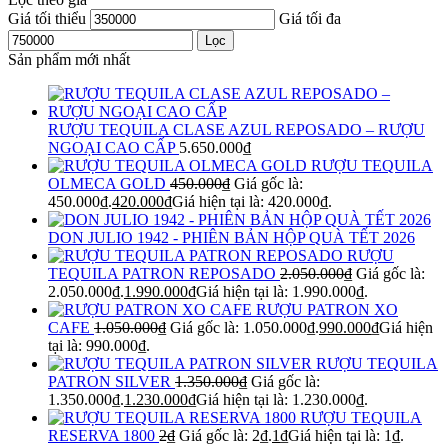
Giá tối thiểu
Giá tối đa
Lọc
Sản phẩm mới nhất
RƯỢU TEQUILA CLASE AZUL REPOSADO – RƯỢU
NGOẠI CAO CẤP
5.650.000
₫
RƯỢU TEQUILA
OLMECA GOLD
450.000
₫
Giá gốc là:
450.000₫.
420.000
₫
Giá hiện tại là: 420.000₫.
DON JULIO 1942 - PHIÊN BẢN HỘP QUÀ TẾT 2026
RƯỢU
TEQUILA PATRON REPOSADO
2.050.000
₫
Giá gốc là:
2.050.000₫.
1.990.000
₫
Giá hiện tại là: 1.990.000₫.
RƯỢU PATRON XO
CAFE
1.050.000
₫
Giá gốc là: 1.050.000₫.
990.000
₫
Giá hiện
tại là: 990.000₫.
RƯỢU TEQUILA
PATRON SILVER
1.350.000
₫
Giá gốc là:
1.350.000₫.
1.230.000
₫
Giá hiện tại là: 1.230.000₫.
RƯỢU TEQUILA
RESERVA 1800
2
₫
Giá gốc là: 2₫.
1
₫
Giá hiện tại là: 1₫.