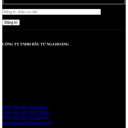
Đăng kí
CÔNG TY TNHH ĐẦU TƯ NGA HOÀNG
MST: 0107830980 do Sở KH và ĐT TP Hà Nội cấp lần đầu ngày
2017-05-08, cấp lần 3 ngày 6/5/2025
Người chịu trách nhiệm: Bà Vũ Thị Nga
Giấy phép bán buôn rượu số 11 GP-SCT do sở công thương
UBND thành phố Hà Nội cấp ngày 17/1/2024
Liên hệ
0979 688 689 (Mrs Nga)
0943 499 102 (Mr Thành)
0366 119 393 (Cửa hàng)
ruoungahoang@gmail.com