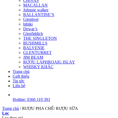
CHIVAS
MACALLAN
Johnnie walker
BALLANTINE’S
Glenlivet
hibiki
Dewar’s
Glenfiddich
THE SINGLETON
BUSHMILLS
BALVENIE
GLENTURRET
JIM BEAM
RƯỢU LAPHROAIG ISLAY
WHISKY KHÁC
Trang chủ
Giới thiệu
Tin tức
Liên hệ
Hotline: 0366 119 393
Trang chủ
/
RƯỢU PHA CHẾ/ RƯỢU SỮA
Lọc
Lọc theo giá