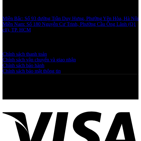
Showroom
Miền Bắc: Số 93 đường Trần Duy Hưng, Phường Yên Hòa, Hà Nội
Miền Nam: Số 180 Nguyễn Cư Trinh, Phường Cầu Ông Lãnh (Q1
cũ), TP. HCM
Chính sách và quy định
Chính sách thanh toán
Chính sách vận chuyển và giao nhận
Chính sách bảo hành
Chính sách bảo mật thông tin
Copyright © 2025 NGAHOANG. All rights reserved