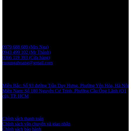
Người chịu trách nhiệm: Bà Vũ Thị Nga
Giấy phép bán buôn rượu số 11 GP-SCT do sở công thương
UBND thành phố Hà Nội cấp ngày 17/1/2024
Liên hệ
0979 688 689 (Mrs Nga)
0943 499 102 (Mr Thành)
0366 119 393 (Cửa hàng)
ruoungahoang@gmail.com
Showroom
Miền Bắc: Số 93 đường Trần Duy Hưng, Phường Yên Hòa, Hà Nội
Miền Nam: Số 180 Nguyễn Cư Trinh, Phường Cầu Ông Lãnh (Q1
cũ), TP. HCM
Chính sách và quy định
Chính sách thanh toán
Chính sách vận chuyển và giao nhận
Chính sách bảo hành