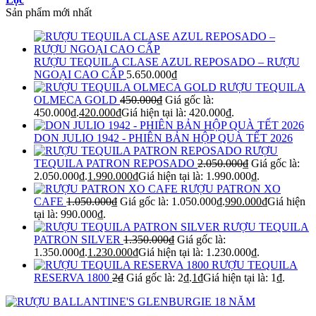
Sản phẩm mới nhất
RƯỢU TEQUILA CLASE AZUL REPOSADO – RƯỢU
NGOẠI CAO CẤP
5.650.000
₫
RƯỢU TEQUILA
OLMECA GOLD
450.000
₫
Giá gốc là:
450.000₫.
420.000
₫
Giá hiện tại là: 420.000₫.
DON JULIO 1942 - PHIÊN BẢN HỘP QUÀ TẾT 2026
RƯỢU
TEQUILA PATRON REPOSADO
2.050.000
₫
Giá gốc là:
2.050.000₫.
1.990.000
₫
Giá hiện tại là: 1.990.000₫.
RƯỢU PATRON XO
CAFE
1.050.000
₫
Giá gốc là: 1.050.000₫.
990.000
₫
Giá hiện
tại là: 990.000₫.
RƯỢU TEQUILA
PATRON SILVER
1.350.000
₫
Giá gốc là:
1.350.000₫.
1.230.000
₫
Giá hiện tại là: 1.230.000₫.
RƯỢU TEQUILA
RESERVA 1800
2
₫
Giá gốc là: 2₫.
1
₫
Giá hiện tại là: 1₫.