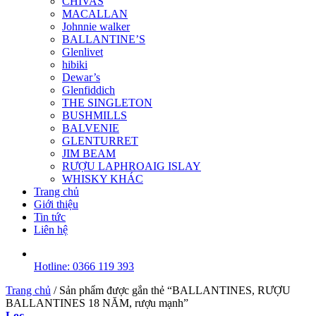
CHIVAS
MACALLAN
Johnnie walker
BALLANTINE’S
Glenlivet
hibiki
Dewar’s
Glenfiddich
THE SINGLETON
BUSHMILLS
BALVENIE
GLENTURRET
JIM BEAM
RƯỢU LAPHROAIG ISLAY
WHISKY KHÁC
Trang chủ
Giới thiệu
Tin tức
Liên hệ
Hotline: 0366 119 393
Trang chủ
/
Sản phẩm được gắn thẻ “BALLANTINES, RƯỢU
BALLANTINES 18 NĂM, rượu mạnh”
Lọc