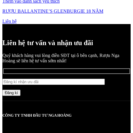
Thêm vào danh sách yêu thích
RƯỢU BALLANTINE’S GLENBURGIE 18 NĂM
Liên hệ
Liên hệ tư vấn và nhận ưu đãi
Quý khách hàng vui lòng điền SĐT tại ô bên cạnh, Rượu Nga
Hoàng sẽ liên hệ tư vấn sớm nhất!
Đăng kí
CÔNG TY TNHH ĐẦU TƯ NGA HOÀNG
MST: 0107830980 do Sở KH và ĐT TP Hà Nội cấp lần đầu ngày
2017-05-08, cấp lần 3 ngày 6/5/2025