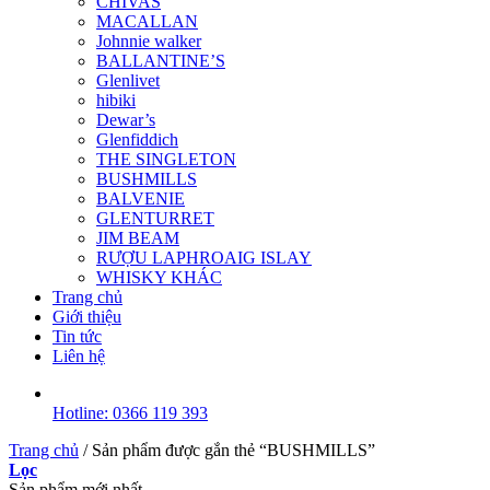
CHIVAS
MACALLAN
Johnnie walker
BALLANTINE’S
Glenlivet
hibiki
Dewar’s
Glenfiddich
THE SINGLETON
BUSHMILLS
BALVENIE
GLENTURRET
JIM BEAM
RƯỢU LAPHROAIG ISLAY
WHISKY KHÁC
Trang chủ
Giới thiệu
Tin tức
Liên hệ
Hotline: 0366 119 393
Trang chủ
/
Sản phẩm được gắn thẻ “BUSHMILLS”
Lọc
Sản phẩm mới nhất