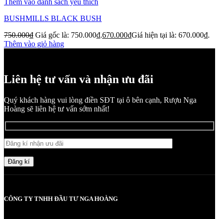
Thêm vào danh sách yêu thích
BUSHMILLS BLACK BUSH
750.000
₫
Giá gốc là: 750.000₫.
670.000
₫
Giá hiện tại là: 670.000₫.
Thêm vào giỏ hàng
Liên hệ tư vấn và nhận ưu đãi
Quý khách hàng vui lòng điền SĐT tại ô bên cạnh, Rượu Nga
Hoàng sẽ liên hệ tư vấn sớm nhất!
Đăng kí
CÔNG TY TNHH ĐẦU TƯ NGA HOÀNG
MST: 0107830980 do Sở KH và ĐT TP Hà Nội cấp lần đầu ngày