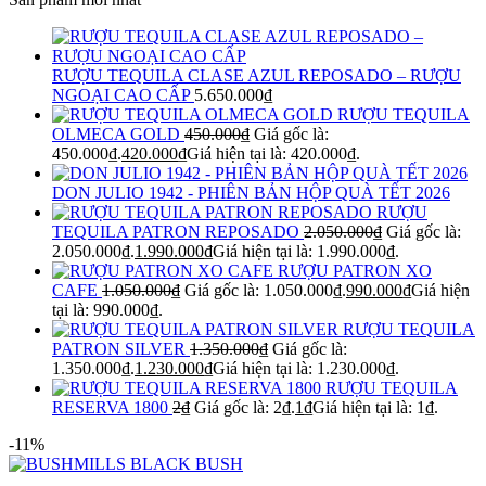
RƯỢU TEQUILA CLASE AZUL REPOSADO – RƯỢU
NGOẠI CAO CẤP
5.650.000
₫
RƯỢU TEQUILA
OLMECA GOLD
450.000
₫
Giá gốc là:
450.000₫.
420.000
₫
Giá hiện tại là: 420.000₫.
DON JULIO 1942 - PHIÊN BẢN HỘP QUÀ TẾT 2026
RƯỢU
TEQUILA PATRON REPOSADO
2.050.000
₫
Giá gốc là:
2.050.000₫.
1.990.000
₫
Giá hiện tại là: 1.990.000₫.
RƯỢU PATRON XO
CAFE
1.050.000
₫
Giá gốc là: 1.050.000₫.
990.000
₫
Giá hiện
tại là: 990.000₫.
RƯỢU TEQUILA
PATRON SILVER
1.350.000
₫
Giá gốc là:
1.350.000₫.
1.230.000
₫
Giá hiện tại là: 1.230.000₫.
RƯỢU TEQUILA
RESERVA 1800
2
₫
Giá gốc là: 2₫.
1
₫
Giá hiện tại là: 1₫.
-11%