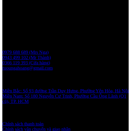
2017-05-08, cấp lần 3 ngày 6/5/2025
Người chịu trách nhiệm: Bà Vũ Thị Nga
Giấy phép bán buôn rượu số 11 GP-SCT do sở công thương
UBND thành phố Hà Nội cấp ngày 17/1/2024
Liên hệ
0979 688 689 (Mrs Nga)
0943 499 102 (Mr Thành)
0366 119 393 (Cửa hàng)
ruoungahoang@gmail.com
Showroom
Miền Bắc: Số 93 đường Trần Duy Hưng, Phường Yên Hòa, Hà Nội
Miền Nam: Số 180 Nguyễn Cư Trinh, Phường Cầu Ông Lãnh (Q1
cũ), TP. HCM
Chính sách và quy định
Chính sách thanh toán
Chính sách vận chuyển và giao nhận