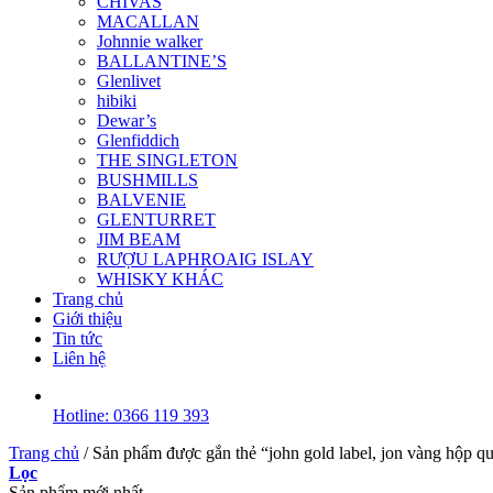
CHIVAS
MACALLAN
Johnnie walker
BALLANTINE’S
Glenlivet
hibiki
Dewar’s
Glenfiddich
THE SINGLETON
BUSHMILLS
BALVENIE
GLENTURRET
JIM BEAM
RƯỢU LAPHROAIG ISLAY
WHISKY KHÁC
Trang chủ
Giới thiệu
Tin tức
Liên hệ
Hotline: 0366 119 393
Trang chủ
/
Sản phẩm được gắn thẻ “john gold label, jon vàng hộp q
Lọc
Sản phẩm mới nhất