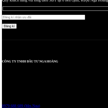
Quý khách hàng vui lòng điền SĐT tại ô bên cạnh, Rượu Nga Hoàng s
Đăng kí
CÔNG TY TNHH ĐẦU TƯ NGA HOÀNG
MST: 0107830980 do Sở KH và ĐT TP Hà Nội cấp lần đầu ngày 2017
Người chịu trách nhiệm: Bà Vũ Thị Nga
Giấy phép bán buôn rượu số 11 GP-SCT do sở công thương UBND t
Liên hệ
0979 688 689 (Mrs Nga)