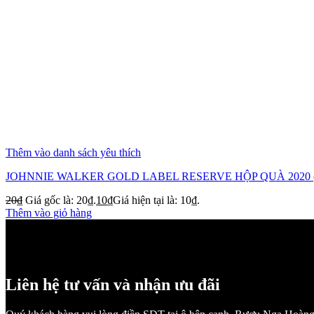
Thêm vào danh sách yêu thích
JOHNNIE WALKER GOLD LABEL RESERVE HỘP QUÀ 2020 (H
20
₫
Giá gốc là: 20₫.
10
₫
Giá hiện tại là: 10₫.
Thêm vào giỏ hàng
Liên hệ tư vấn và nhận ưu đãi