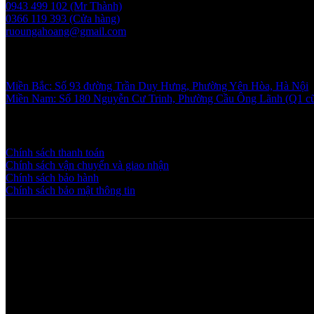
0943 499 102 (Mr Thành)
0366 119 393 (Cửa hàng)
ruoungahoang@gmail.com
Showroom
Miền Bắc: Số 93 đường Trần Duy Hưng, Phường Yên Hòa, Hà Nội
Miền Nam: Số 180 Nguyễn Cư Trinh, Phường Cầu Ông Lãnh (Q1 c
Chính sách và quy định
Chính sách thanh toán
Chính sách vận chuyển và giao nhận
Chính sách bảo hành
Chính sách bảo mật thông tin
Copyright © 2025 NGAHOANG. All rights reserved