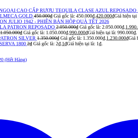
RƯỢU TEQUILA CLASE AZUL REPOSADO 
OLMECA GOLD
450.000
₫
Giá gốc là: 450.000₫.
420.000
₫
Giá hiện tại
ON JULIO 1942 - PHIÊN BẢN HỘP QUÀ TẾT 2026
LA PATRON REPOSADO
2.050.000
₫
Giá gốc là: 2.050.000₫.
1.990
1.050.000
₫
Giá gốc là: 1.050.000₫.
990.000
₫
Giá hiện tại là: 990.000₫.
PATRON SILVER
1.350.000
₫
Giá gốc là: 1.350.000₫.
1.230.000
₫
Giá h
SERVA 1800
2
₫
Giá gốc là: 2₫.
1
₫
Giá hiện tại là: 1₫.