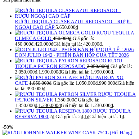
RƯỢU TEQUILA CLASE AZUL REPOSADO – RƯỢU
NGOẠI CAO CẤP
5.650.000
₫
RƯỢU TEQUILA
OLMECA GOLD
450.000
₫
Giá gốc là:
450.000₫.
420.000
₫
Giá hiện tại là: 420.000₫.
DON JULIO 1942 - PHIÊN BẢN HỘP QUÀ TẾT 2026
RƯỢU
TEQUILA PATRON REPOSADO
2.050.000
₫
Giá gốc là:
2.050.000₫.
1.990.000
₫
Giá hiện tại là: 1.990.000₫.
RƯỢU PATRON XO
CAFE
1.050.000
₫
Giá gốc là: 1.050.000₫.
990.000
₫
Giá hiện
tại là: 990.000₫.
RƯỢU TEQUILA
PATRON SILVER
1.350.000
₫
Giá gốc là:
1.350.000₫.
1.230.000
₫
Giá hiện tại là: 1.230.000₫.
RƯỢU TEQUILA
RESERVA 1800
2
₫
Giá gốc là: 2₫.
1
₫
Giá hiện tại là: 1₫.
-50%