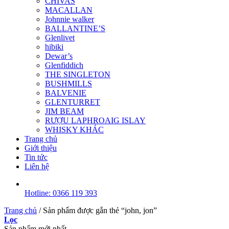
CHIVAS
MACALLAN
Johnnie walker
BALLANTINE’S
Glenlivet
hibiki
Dewar’s
Glenfiddich
THE SINGLETON
BUSHMILLS
BALVENIE
GLENTURRET
JIM BEAM
RƯỢU LAPHROAIG ISLAY
WHISKY KHÁC
Trang chủ
Giới thiệu
Tin tức
Liên hệ
Hotline: 0366 119 393
Trang chủ
/
Sản phẩm được gắn thẻ “john, jon”
Lọc
Sản phẩm mới nhất