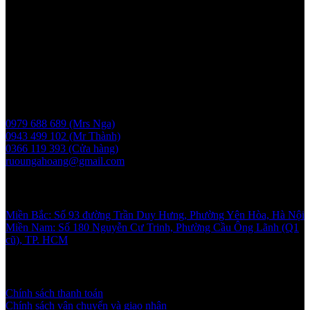
2017-05-08, cấp lần 3 ngày 6/5/2025
Người chịu trách nhiệm: Bà Vũ Thị Nga
Giấy phép bán buôn rượu số 11 GP-SCT do sở công thương
UBND thành phố Hà Nội cấp ngày 17/1/2024
Liên hệ
0979 688 689 (Mrs Nga)
0943 499 102 (Mr Thành)
0366 119 393 (Cửa hàng)
ruoungahoang@gmail.com
Showroom
Miền Bắc: Số 93 đường Trần Duy Hưng, Phường Yên Hòa, Hà Nội
Miền Nam: Số 180 Nguyễn Cư Trinh, Phường Cầu Ông Lãnh (Q1
cũ), TP. HCM
Chính sách và quy định
Chính sách thanh toán
Chính sách vận chuyển và giao nhận