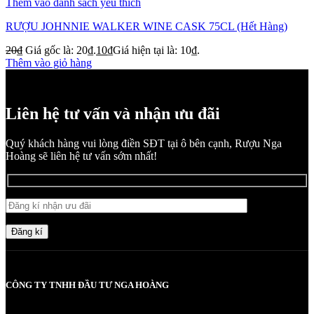
Thêm vào danh sách yêu thích
RƯỢU JOHNNIE WALKER WINE CASK 75CL (Hết Hàng)
20
₫
Giá gốc là: 20₫.
10
₫
Giá hiện tại là: 10₫.
Thêm vào giỏ hàng
Liên hệ tư vấn và nhận ưu đãi
Quý khách hàng vui lòng điền SĐT tại ô bên cạnh, Rượu Nga
Hoàng sẽ liên hệ tư vấn sớm nhất!
Đăng kí
CÔNG TY TNHH ĐẦU TƯ NGA HOÀNG
MST: 0107830980 do Sở KH và ĐT TP Hà Nội cấp lần đầu ngày