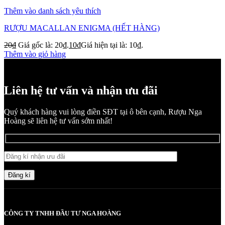
Thêm vào danh sách yêu thích
RƯỢU MACALLAN ENIGMA (HẾT HÀNG)
20
₫
Giá gốc là: 20₫.
10
₫
Giá hiện tại là: 10₫.
Thêm vào giỏ hàng
Liên hệ tư vấn và nhận ưu đãi
Quý khách hàng vui lòng điền SĐT tại ô bên cạnh, Rượu Nga
Hoàng sẽ liên hệ tư vấn sớm nhất!
Đăng kí
CÔNG TY TNHH ĐẦU TƯ NGA HOÀNG