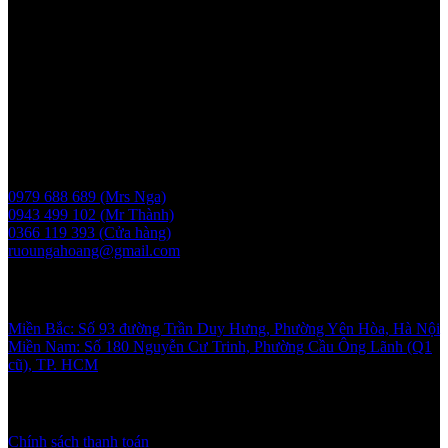
MST: 0107830980 do Sở KH và ĐT TP Hà Nội cấp lần đầu ngày
2017-05-08, cấp lần 3 ngày 6/5/2025
Người chịu trách nhiệm: Bà Vũ Thị Nga
Giấy phép bán buôn rượu số 11 GP-SCT do sở công thương
UBND thành phố Hà Nội cấp ngày 17/1/2024
Liên hệ
0979 688 689 (Mrs Nga)
0943 499 102 (Mr Thành)
0366 119 393 (Cửa hàng)
ruoungahoang@gmail.com
Showroom
Miền Bắc: Số 93 đường Trần Duy Hưng, Phường Yên Hòa, Hà Nội
Miền Nam: Số 180 Nguyễn Cư Trinh, Phường Cầu Ông Lãnh (Q1
cũ), TP. HCM
Chính sách và quy định
Chính sách thanh toán