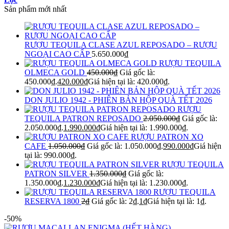
Sản phẩm mới nhất
RƯỢU TEQUILA CLASE AZUL REPOSADO – RƯỢU
NGOẠI CAO CẤP
5.650.000
₫
RƯỢU TEQUILA
OLMECA GOLD
450.000
₫
Giá gốc là:
450.000₫.
420.000
₫
Giá hiện tại là: 420.000₫.
DON JULIO 1942 - PHIÊN BẢN HỘP QUÀ TẾT 2026
RƯỢU
TEQUILA PATRON REPOSADO
2.050.000
₫
Giá gốc là:
2.050.000₫.
1.990.000
₫
Giá hiện tại là: 1.990.000₫.
RƯỢU PATRON XO
CAFE
1.050.000
₫
Giá gốc là: 1.050.000₫.
990.000
₫
Giá hiện
tại là: 990.000₫.
RƯỢU TEQUILA
PATRON SILVER
1.350.000
₫
Giá gốc là:
1.350.000₫.
1.230.000
₫
Giá hiện tại là: 1.230.000₫.
RƯỢU TEQUILA
RESERVA 1800
2
₫
Giá gốc là: 2₫.
1
₫
Giá hiện tại là: 1₫.
-50%