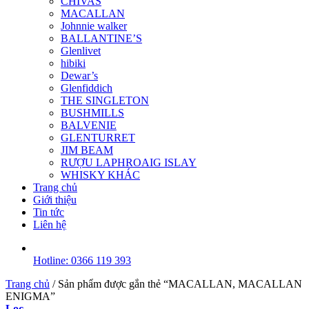
CHIVAS
MACALLAN
Johnnie walker
BALLANTINE’S
Glenlivet
hibiki
Dewar’s
Glenfiddich
THE SINGLETON
BUSHMILLS
BALVENIE
GLENTURRET
JIM BEAM
RƯỢU LAPHROAIG ISLAY
WHISKY KHÁC
Trang chủ
Giới thiệu
Tin tức
Liên hệ
Hotline: 0366 119 393
Trang chủ
/
Sản phẩm được gắn thẻ “MACALLAN, MACALLAN
ENIGMA”
Lọc