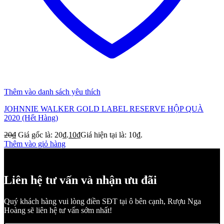
Thêm vào danh sách yêu thích
JOHNNIE WALKER GOLD LABEL RESERVE HỘP QUÀ
2020 (Hết Hàng)
20
₫
Giá gốc là: 20₫.
10
₫
Giá hiện tại là: 10₫.
Thêm vào giỏ hàng
Liên hệ tư vấn và nhận ưu đãi
Quý khách hàng vui lòng điền SĐT tại ô bên cạnh, Rượu Nga
Hoàng sẽ liên hệ tư vấn sớm nhất!