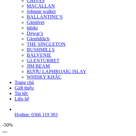
CHIVAS
MACALLAN
Johnnie walker
BALLANTINE’S
Glenlivet
hibiki
Dewar’s
Glenfiddich
THE SINGLETON
BUSHMILLS
BALVENIE
GLENTURRET
JIM BEAM
RƯỢU LAPHROAIG ISLAY
WHISKY KHÁC
Trang chủ
Giới thiệu
Tin tức
Liên hệ
Hotline: 0366 119 393
-50%