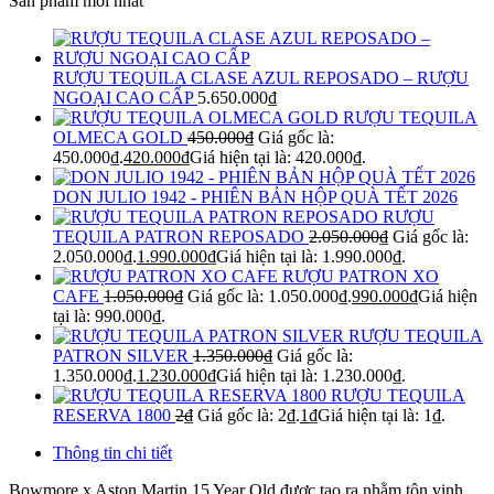
Sản phẩm mới nhất
RƯỢU TEQUILA CLASE AZUL REPOSADO – RƯỢU
NGOẠI CAO CẤP
5.650.000
₫
RƯỢU TEQUILA
OLMECA GOLD
450.000
₫
Giá gốc là:
450.000₫.
420.000
₫
Giá hiện tại là: 420.000₫.
DON JULIO 1942 - PHIÊN BẢN HỘP QUÀ TẾT 2026
RƯỢU
TEQUILA PATRON REPOSADO
2.050.000
₫
Giá gốc là:
2.050.000₫.
1.990.000
₫
Giá hiện tại là: 1.990.000₫.
RƯỢU PATRON XO
CAFE
1.050.000
₫
Giá gốc là: 1.050.000₫.
990.000
₫
Giá hiện
tại là: 990.000₫.
RƯỢU TEQUILA
PATRON SILVER
1.350.000
₫
Giá gốc là:
1.350.000₫.
1.230.000
₫
Giá hiện tại là: 1.230.000₫.
RƯỢU TEQUILA
RESERVA 1800
2
₫
Giá gốc là: 2₫.
1
₫
Giá hiện tại là: 1₫.
Thông tin chi tiết
Bowmore x Aston Martin 15 Year Old được tạo ra nhằm tôn vinh