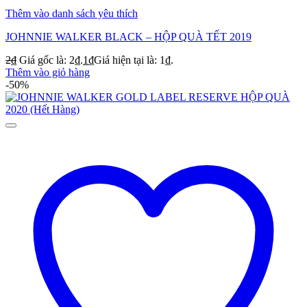
Thêm vào danh sách yêu thích
JOHNNIE WALKER BLACK – HỘP QUÀ TẾT 2019
2
₫
Giá gốc là: 2₫.
1
₫
Giá hiện tại là: 1₫.
Thêm vào giỏ hàng
-50%