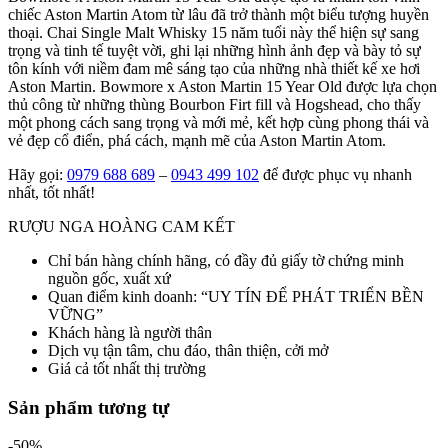
chiếc Aston Martin Atom từ lâu đã trở thành một biểu tượng huyền
thoại. Chai Single Malt Whisky 15 năm tuổi này thể hiện sự sang
trọng và tinh tế tuyệt vời, ghi lại những hình ảnh đẹp và bày tỏ sự
tôn kính với niềm đam mê sáng tạo của những nhà thiết kế xe hơi
Aston Martin. Bowmore x Aston Martin 15 Year Old được lựa chọn
thủ công từ những thùng Bourbon Firt fill và Hogshead, cho thấy
một phong cách sang trọng và mới mẻ, kết hợp cùng phong thái và
vẻ đẹp cổ điển, phá cách, mạnh mẽ của Aston Martin Atom.
Hãy gọi:
0979 688 689
–
0943 499 102
để được phục vụ nhanh
nhất, tốt nhất!
RƯỢU NGA HOÀNG CAM KẾT
Chỉ bán hàng chính hãng, có đầy đủ giấy tờ chứng minh
nguồn gốc, xuất xứ
Quan điểm kinh doanh: “UY TÍN ĐỂ PHÁT TRIỂN BỀN
VỮNG”
Khách hàng là người thân
Dịch vụ tận tâm, chu đáo, thân thiện, cởi mở
Giá cả tốt nhất thị trường
Sản phẩm tương tự
-50%