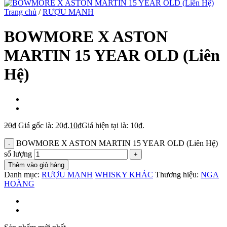
Trang chủ
/
RƯỢU MẠNH
BOWMORE X ASTON
MARTIN 15 YEAR OLD (Liên
Hệ)
20
₫
Giá gốc là: 20₫.
10
₫
Giá hiện tại là: 10₫.
BOWMORE X ASTON MARTIN 15 YEAR OLD (Liên Hệ)
số lượng
Thêm vào giỏ hàng
Danh mục:
RƯỢU MẠNH
WHISKY KHÁC
Thương hiệu:
NGA
HOÀNG