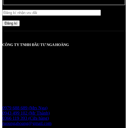
Đăng kí
CÔNG TY TNHH ĐẦU TƯ NGA HOÀNG
MST: 0107830980 do Sở KH và ĐT TP Hà Nội cấp lần đầu ngày
2017-05-08, cấp lần 3 ngày 6/5/2025
Người chịu trách nhiệm: Bà Vũ Thị Nga
Giấy phép bán buôn rượu số 11 GP-SCT do sở công thương
UBND thành phố Hà Nội cấp ngày 17/1/2024
Liên hệ
0979 688 689 (Mrs Nga)
0943 499 102 (Mr Thành)
0366 119 393 (Cửa hàng)
ruoungahoang@gmail.com