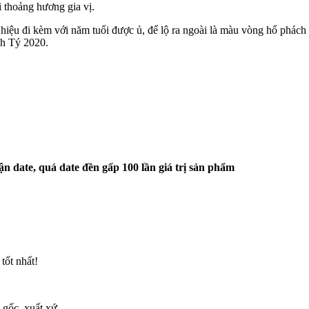
 thoảng hương gia vị.
 hiệu đi kèm với năm tuổi được ủ, để lộ ra ngoài là màu vòng hổ phác
nh Tý 2020.
ận date, quá date đền gấp 100 lần giá trị sản phẩm
tốt nhất!
 gốc, xuất xứ