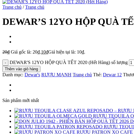
Trang chủ
/
Trang chủ
DEWAR’S 12YO HỘP QUÀ TẾT 
20
₫
Giá gốc là: 20₫.
10
₫
Giá hiện tại là: 10₫.
DEWAR'S 12YO HỘP QUÀ TẾT 2020 (Hết Hàng) số lượng
Thêm vào giỏ hàng
Danh mục:
Dewar's
RƯỢU MẠNH
Trang chủ
Thẻ:
Dewar 12
Thươ
Sản phẩm mới nhất
RƯỢU TEQUILA 
D
RƯỢU TEQUI
RƯỢU PATRON XO CAFE