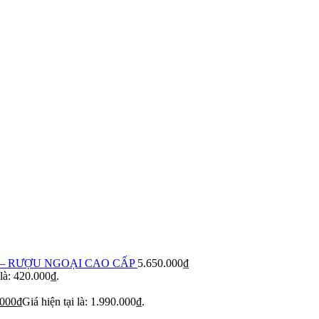
– RƯỢU NGOẠI CAO CẤP
5.650.000
₫
 là: 420.000₫.
.000
₫
Giá hiện tại là: 1.990.000₫.