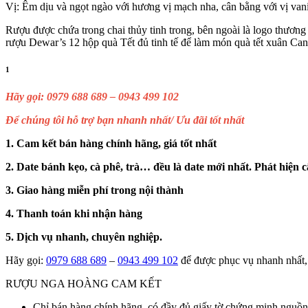
Vị: Êm dịu và ngọt ngào với hương vị mạch nha, cân bằng với vị vani
Rượu được chứa trong chai thủy tinh trong, bên ngoài là logo thương
rượu Dewar’s 12 hộp quà Tết đủ tinh tế để làm món quà tết xuân Ca
1
Hãy gọi: 0979 688 689 – 0943 499 102
Để chúng tôi hỗ trợ bạn nhanh nhất/ Ưu đãi tốt nhất
1. Cam kết bán hàng chính hãng, giá tốt nhất
2. Date bánh kẹo, cà phê, trà… đều là date mới nhất. Phát hiện c
3. Giao hàng miễn phí trong nội thành
4. Thanh toán khi nhận hàng
5. Dịch vụ nhanh, chuyên nghiệp.
Hãy gọi:
0979 688 689
–
0943 499 102
để được phục vụ nhanh nhất, 
RƯỢU NGA HOÀNG CAM KẾT
Chỉ bán hàng chính hãng, có đầy đủ giấy tờ chứng minh nguồn