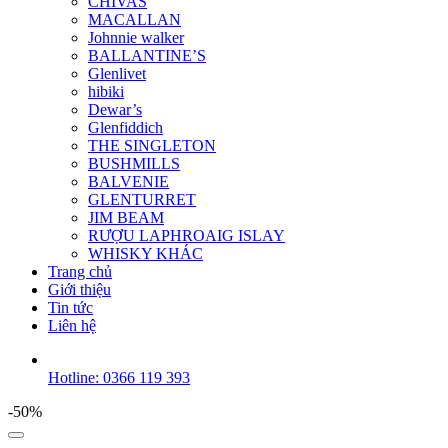
CHIVAS
MACALLAN
Johnnie walker
BALLANTINE’S
Glenlivet
hibiki
Dewar’s
Glenfiddich
THE SINGLETON
BUSHMILLS
BALVENIE
GLENTURRET
JIM BEAM
RƯỢU LAPHROAIG ISLAY
WHISKY KHÁC
Trang chủ
Giới thiệu
Tin tức
Liên hệ
Hotline: 0366 119 393
-50%