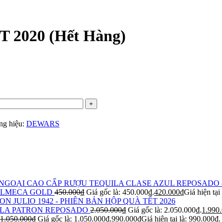
2020 (Hết Hàng)
ng hiệu:
DEWARS
RƯỢU TEQUILA CLASE AZUL REPOSADO 
OLMECA GOLD
450.000
₫
Giá gốc là: 450.000₫.
420.000
₫
Giá hiện tại
ON JULIO 1942 - PHIÊN BẢN HỘP QUÀ TẾT 2026
LA PATRON REPOSADO
2.050.000
₫
Giá gốc là: 2.050.000₫.
1.990
1.050.000
₫
Giá gốc là: 1.050.000₫.
990.000
₫
Giá hiện tại là: 990.000₫.