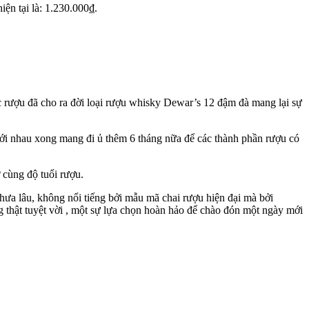
iện tại là: 1.230.000₫.
c rượu đã cho ra đời loại rượu whisky Dewar’s 12 đậm đà mang lại sự
ới nhau xong mang đi ủ thêm 6 tháng nữa để các thành phần rượu có
 cùng độ tuổi rượu.
a lâu, không nổi tiếng bởi mẫu mã chai rượu hiện đại mà bởi
 thật tuyệt vời , một sự lựa chọn hoàn hảo để chào đón một ngày mới