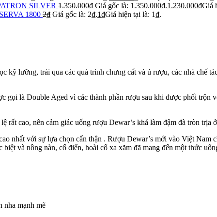
PATRON SILVER
1.350.000
₫
Giá gốc là: 1.350.000₫.
1.230.000
₫
Giá h
SERVA 1800
2
₫
Giá gốc là: 2₫.
1
₫
Giá hiện tại là: 1₫.
kỹ lưỡng, trải qua các quá trình chưng cất và ủ rượu, các nhà chế tá
gọi là Double Aged vì các thành phần rượu sau khi được phối trộn v
lệ rất cao, nên cảm giác uống rượu Dewar’s khá làm đậm đà tròn trịa ở
o nhất với sự lựa chọn cẩn thận . Rượu Dewar’s mới vào Việt Nam chư
biệt và nồng nàn, cổ điển, hoài cổ xa xăm đã mang đến một thức uống
ch nha mạnh mẽ