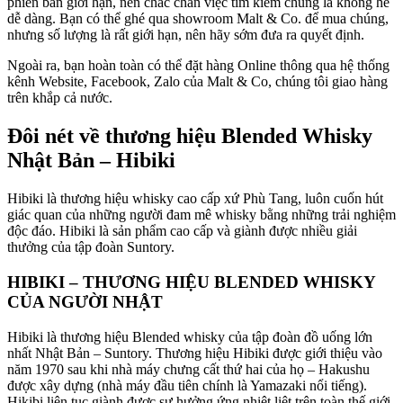
phiên bản giới hạn, nên chắc chắn việc tìm kiếm chúng là không hề
dễ dàng. Bạn có thể ghé qua showroom Malt & Co. để mua chúng,
nhưng số lượng là rất giới hạn, nên hãy sớm đưa ra quyết định.
Ngoài ra, bạn hoàn toàn có thể đặt hàng Online thông qua hệ thống
kênh Website, Facebook, Zalo của Malt & Co, chúng tôi giao hàng
trên khắp cả nước.
Đôi nét về thương hiệu Blended Whisky
Nhật Bản – Hibiki
Hibiki là thương hiệu whisky cao cấp xứ Phù Tang, luôn cuốn hút
giác quan của những người đam mê whisky bằng những trải nghiệm
độc đáo. Hibiki là sản phẩm cao cấp và giành được nhiều giải
thưởng của tập đoàn Suntory.
HIBIKI – THƯƠNG HIỆU BLENDED WHISKY
CỦA NGƯỜI NHẬT
Hibiki là thương hiệu Blended whisky của tập đoàn đồ uống lớn
nhất Nhật Bản – Suntory. Thương hiệu Hibiki được giới thiệu vào
năm 1970 sau khi nhà máy chưng cất thứ hai của họ – Hakushu
được xây dựng (nhà máy đầu tiên chính là Yamazaki nổi tiếng).
Hikibi liên tục giành được sự hưởng ứng nhiệt liệt trên toàn thế giới