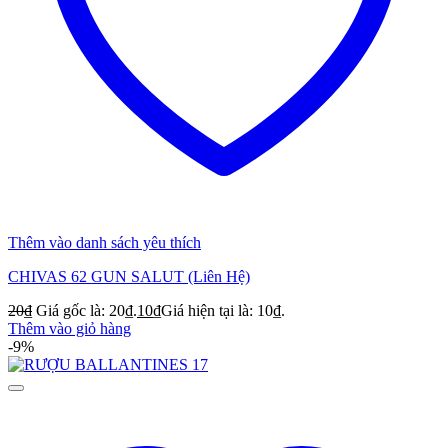
Thêm vào danh sách yêu thích
CHIVAS 62 GUN SALUT (Liên Hệ)
20
₫
Giá gốc là: 20₫.
10
₫
Giá hiện tại là: 10₫.
Thêm vào giỏ hàng
-9%