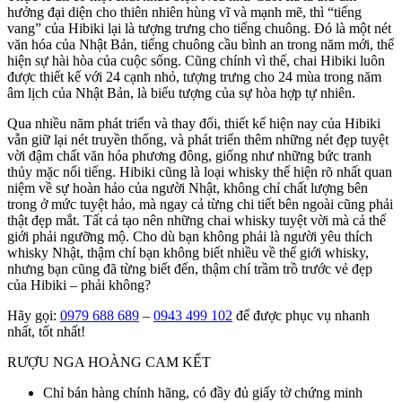
hưởng đại diện cho thiên nhiên hùng vĩ và mạnh mẽ, thì “tiếng
vang” của Hibiki lại là tượng trưng cho tiếng chuông. Đó là một nét
văn hóa của Nhật Bản, tiếng chuông cầu bình an trong năm mới, thể
hiện sự hài hòa của cuộc sống. Cũng chính vì thế, chai Hibiki luôn
được thiết kế với 24 cạnh nhỏ, tượng trưng cho 24 mùa trong năm
âm lịch của Nhật Bản, là biểu tượng của sự hòa hợp tự nhiên.
Qua nhiều năm phát triển và thay đổi, thiết kế hiện nay của Hibiki
vẫn giữ lại nét truyền thống, và phát triển thêm những nét đẹp tuyệt
vời đậm chất văn hóa phương đông, giống như những bức tranh
thủy mặc nổi tiếng. Hibiki cũng là loại whisky thể hiện rõ nhất quan
niệm về sự hoàn hảo của người Nhật, không chỉ chất lượng bên
trong ở mức tuyệt hảo, mà ngay cả từng chi tiết bên ngoài cũng phải
thật đẹp mắt. Tất cả tạo nên những chai whisky tuyệt vời mà cả thế
giới phải ngưỡng mộ. Cho dù bạn không phải là người yêu thích
whisky Nhật, thậm chí bạn không biết nhiều về thế giới whisky,
nhưng bạn cũng đã từng biết đến, thậm chí trầm trồ trước vẻ đẹp
của Hibiki – phải không?
Hãy gọi:
0979 688 689
–
0943 499 102
để được phục vụ nhanh
nhất, tốt nhất!
RƯỢU NGA HOÀNG CAM KẾT
Chỉ bán hàng chính hãng, có đầy đủ giấy tờ chứng minh