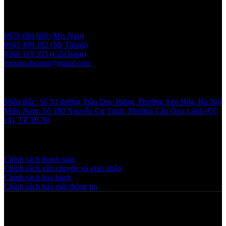
Liên hệ
0979 688 689 (Mrs Nga)
0943 499 102 (Mr Thành)
0366 119 393 (Cửa hàng)
ruoungahoang@gmail.com
Showroom
Miền Bắc: Số 93 đường Trần Duy Hưng, Phường Yên Hòa, Hà Nội
Miền Nam: Số 180 Nguyễn Cư Trinh, Phường Cầu Ông Lãnh (Q1
cũ), TP. HCM
Chính sách và quy định
Chính sách thanh toán
Chính sách vận chuyển và giao nhận
Chính sách bảo hành
Chính sách bảo mật thông tin
Copyright © 2025 NGAHOANG. All rights reserved