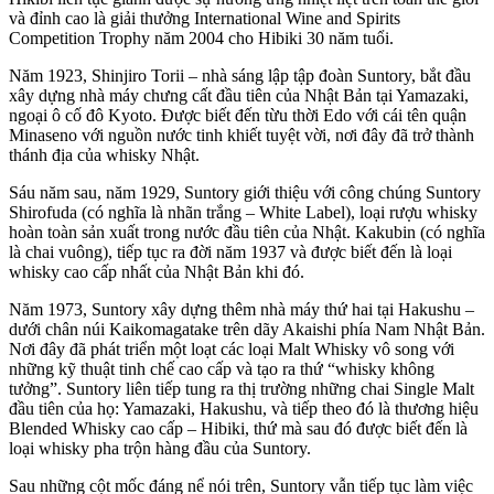
và đỉnh cao là giải thưởng International Wine and Spirits
Competition Trophy năm 2004 cho Hibiki 30 năm tuổi.
Năm 1923, Shinjiro Torii – nhà sáng lập tập đoàn Suntory, bắt đầu
xây dựng nhà máy chưng cất đầu tiên của Nhật Bản tại Yamazaki,
ngoại ô cố đô Kyoto. Được biết đến từu thời Edo với cái tên quận
Minaseno với nguồn nước tinh khiết tuyệt vời, nơi đây đã trở thành
thánh địa của whisky Nhật.
Sáu năm sau, năm 1929, Suntory giới thiệu với công chúng Suntory
Shirofuda (có nghĩa là nhãn trắng – White Label), loại rượu whisky
hoàn toàn sản xuất trong nước đầu tiên của Nhật. Kakubin (có nghĩa
là chai vuông), tiếp tục ra đời năm 1937 và được biết đến là loại
whisky cao cấp nhất của Nhật Bản khi đó.
Năm 1973, Suntory xây dựng thêm nhà máy thứ hai tại Hakushu –
dưới chân núi Kaikomagatake trên dãy Akaishi phía Nam Nhật Bản.
Nơi đây đã phát triển một loạt các loại Malt Whisky vô song với
những kỹ thuật tinh chế cao cấp và tạo ra thứ “whisky không
tưởng”. Suntory liên tiếp tung ra thị trường những chai Single Malt
đầu tiên của họ: Yamazaki, Hakushu, và tiếp theo đó là thương hiệu
Blended Whisky cao cấp – Hibiki, thứ mà sau đó được biết đến là
loại whisky pha trộn hàng đầu của Suntory.
Sau những cột mốc đáng nể nói trên, Suntory vẫn tiếp tục làm việc