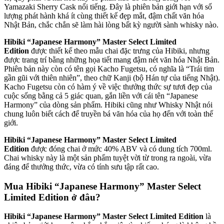
Yamazaki Sherry Cask nổi tiếng. Đây là phiên bản giới hạn với số
lượng phát hành khá ít cùng thiết kế đẹp mắt, đậm chất văn hóa
Nhật Bản, chắc chắn sẽ làm hài lòng bất kỳ người sành whisky nào.
Hibiki “Japanese Harmony” Master Select Limited
Edition
được thiết kế theo mẫu chai đặc trưng của Hibiki, nhưng
được trang trí bằng những họa tiết mang đậm nét văn hóa Nhật Bản.
Phiên bản này còn có tên gọi Kacho Fugetsu, có nghĩa là “Trái tim
gần gũi với thiên nhiên”, theo chữ Kanji (bộ Hán tự của tiếng Nhật).
Kacho Fugetsu còn có hàm ý về việc thưởng thức sự tươi đẹp của
cuộc sống bằng cả 5 giác quan, gắn liền với cái tên “Japanese
Harmony” của dòng sản phẩm. Hibiki cũng như Whisky Nhật nói
chung luôn biết cách để truyền bá văn hóa của họ đến với toàn thế
giới.
Hibiki “Japanese Harmony” Master Select Limited
Edition
được đóng chai ở mức 40% ABV và có dung tích 700ml.
Chai whisky này là một sản phẩm tuyệt vời từ trong ra ngoài, vừa
đáng để thưởng thức, vừa có tính sưu tập rất cao.
Mua
Hibiki “Japanese Harmony” Master Select
Limited Edition ở đâu?
Hibiki “Japanese Harmony” Master Select Limited Edition
là