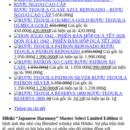
RƯỢU TEQUILA CLASE AZUL REPOSADO – RƯỢU
NGOẠI CAO CẤP
5.650.000
₫
RƯỢU TEQUILA
OLMECA GOLD
450.000
₫
Giá gốc là:
450.000₫.
420.000
₫
Giá hiện tại là: 420.000₫.
DON JULIO 1942 - PHIÊN BẢN HỘP QUÀ TẾT 2026
RƯỢU
TEQUILA PATRON REPOSADO
2.050.000
₫
Giá gốc là:
2.050.000₫.
1.990.000
₫
Giá hiện tại là: 1.990.000₫.
RƯỢU PATRON XO
CAFE
1.050.000
₫
Giá gốc là: 1.050.000₫.
990.000
₫
Giá hiện
tại là: 990.000₫.
RƯỢU TEQUILA
PATRON SILVER
1.350.000
₫
Giá gốc là:
1.350.000₫.
1.230.000
₫
Giá hiện tại là: 1.230.000₫.
RƯỢU TEQUILA
RESERVA 1800
2
₫
Giá gốc là: 2₫.
1
₫
Giá hiện tại là: 1₫.
Thông tin chi tiết
Hibiki “Japanese Harmony” Master Select Limited Edition
là
hình ảnh thu nhỏ của Blended whisky nhà Hibiki. Sự pha trộn tinh
tế, quý phái và hài hòa này có phần nào đó tương đồng với