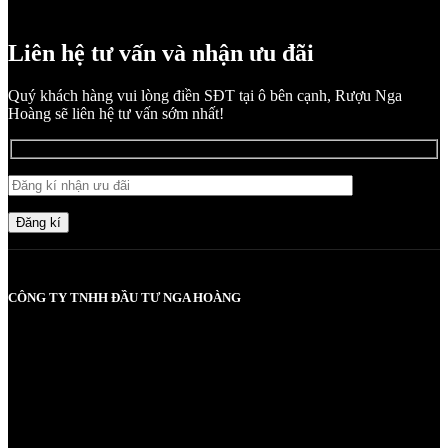
Liên hệ tư vấn và nhận ưu đãi
Quý khách hàng vui lòng điền SĐT tại ô bên cạnh, Rượu Nga
Hoàng sẽ liên hệ tư vấn sớm nhất!
Đăng kí
CÔNG TY TNHH ĐẦU TƯ NGA HOÀNG
MST: 0107830980 do Sở KH và ĐT TP Hà Nội cấp lần đầu ngày
2017-05-08, cấp lần 3 ngày 6/5/2025
Người chịu trách nhiệm: Bà Vũ Thị Nga
Giấy phép bán buôn rượu số 11 GP-SCT do sở công thương
UBND thành phố Hà Nội cấp ngày 17/1/2024