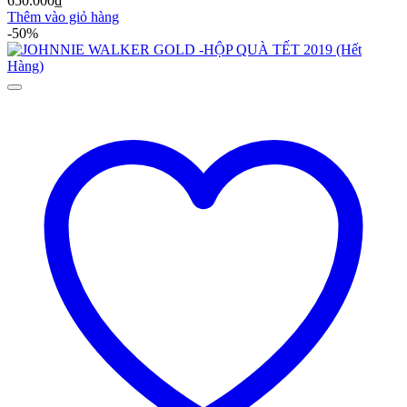
650.000
₫
Thêm vào giỏ hàng
-50%