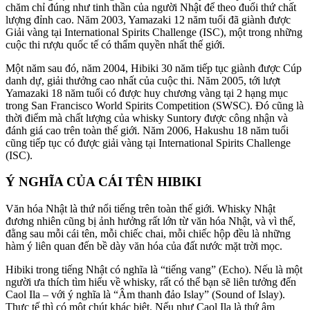
chăm chỉ đúng như tinh thần của người Nhật để theo đuổi thứ chất
lượng đỉnh cao. Năm 2003, Yamazaki 12 năm tuổi đã giành được
Giải vàng tại International Spirits Challenge (ISC), một trong những
cuộc thi rượu quốc tế có thẩm quyền nhất thế giới.
Một năm sau đó, năm 2004, Hibiki 30 năm tiếp tục giành được Cúp
danh dự, giải thưởng cao nhất của cuộc thi. Năm 2005, tới lượt
Yamazaki 18 năm tuổi có được huy chương vàng tại 2 hạng mục
trong San Francisco World Spirits Competition (SWSC). Đó cũng là
thời điểm mà chất lượng của whisky Suntory được công nhận và
đánh giá cao trên toàn thế giới. Năm 2006, Hakushu 18 năm tuổi
cũng tiếp tục có được giải vàng tại International Spirits Challenge
(ISC).
Ý NGHĨA CỦA CÁI TÊN HIBIKI
Văn hóa Nhật là thứ nổi tiếng trên toàn thế giới. Whisky Nhật
đương nhiên cũng bị ảnh hưởng rất lớn từ văn hóa Nhật, và vì thế,
đằng sau mỗi cái tên, mỗi chiếc chai, mỗi chiếc hộp đều là những
hàm ý liên quan đến bề dày văn hóa của đất nước mặt trời mọc.
Hibiki trong tiếng Nhật có nghĩa là “tiếng vang” (Echo). Nếu là một
người ưa thích tìm hiểu về whisky, rất có thể bạn sẽ liên tưởng đến
Caol Ila – với ý nghĩa là “Âm thanh đảo Islay” (Sound of Islay).
Thực tế thì có một chút khác biệt. Nếu như Caol Ila là thứ âm