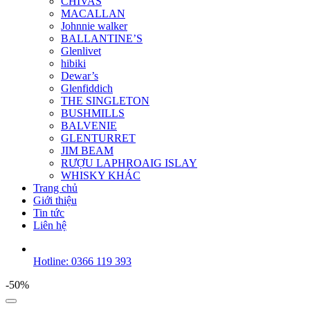
CHIVAS
MACALLAN
Johnnie walker
BALLANTINE’S
Glenlivet
hibiki
Dewar’s
Glenfiddich
THE SINGLETON
BUSHMILLS
BALVENIE
GLENTURRET
JIM BEAM
RƯỢU LAPHROAIG ISLAY
WHISKY KHÁC
Trang chủ
Giới thiệu
Tin tức
Liên hệ
Hotline: 0366 119 393
-50%