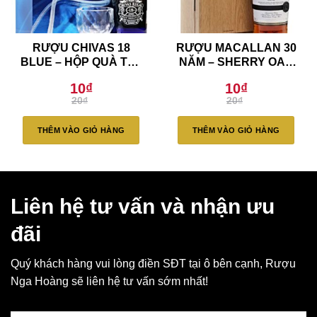
RƯỢU CHIVAS 18
RƯỢU MACALLAN 30
BLUE – HỘP QUÀ TẾT
NĂM – SHERRY OAK
2020 (Hết Hàng)
(Liên Hệ)
10
₫
10
₫
Giá
Giá
Giá
Giá
20
₫
20
₫
gốc
hiện
gốc
hiện
là:
tại
là:
tại
20₫.
là:
20₫.
là:
THÊM VÀO GIỎ HÀNG
THÊM VÀO GIỎ HÀNG
10₫.
10₫.
Liên hệ tư vấn và nhận ưu
đãi
Quý khách hàng vui lòng điền SĐT tại ô bên cạnh, Rượu
Nga Hoàng sẽ liên hệ tư vấn sớm nhất!