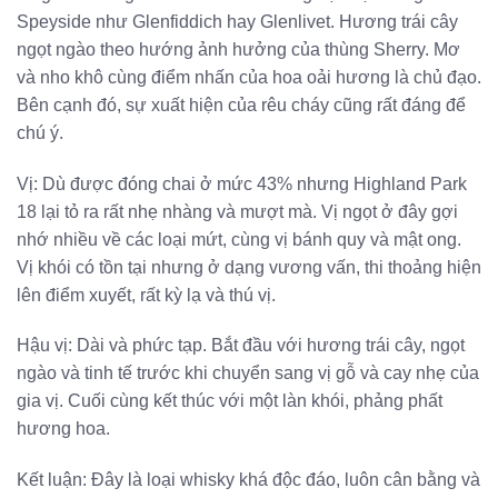
Speyside như Glenfiddich hay Glenlivet. Hương trái cây
ngọt ngào theo hướng ảnh hưởng của thùng Sherry. Mơ
và nho khô cùng điểm nhấn của hoa oải hương là chủ đạo.
Bên cạnh đó, sự xuất hiện của rêu cháy cũng rất đáng để
chú ý.
Vị: Dù được đóng chai ở mức 43% nhưng Highland Park
18 lại tỏ ra rất nhẹ nhàng và mượt mà. Vị ngọt ở đây gợi
nhớ nhiều về các loại mứt, cùng vị bánh quy và mật ong.
Vị khói có tồn tại nhưng ở dạng vương vấn, thi thoảng hiện
lên điểm xuyết, rất kỳ lạ và thú vị.
Hậu vị: Dài và phức tạp. Bắt đầu với hương trái cây, ngọt
ngào và tinh tế trước khi chuyển sang vị gỗ và cay nhẹ của
gia vị. Cuối cùng kết thúc với một làn khói, phảng phất
hương hoa.
Kết luận: Đây là loại whisky khá độc đáo, luôn cân bằng và