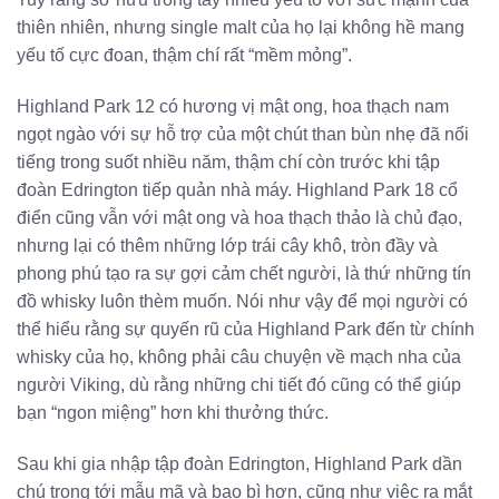
thiên nhiên, nhưng single malt của họ lại không hề mang
yếu tố cực đoan, thậm chí rất “mềm mỏng”.
Highland Park 12 có hương vị mật ong, hoa thạch nam
ngọt ngào với sự hỗ trợ của một chút than bùn nhẹ đã nổi
tiếng trong suốt nhiều năm, thậm chí còn trước khi tập
đoàn Edrington tiếp quản nhà máy. Highland Park 18 cổ
điển cũng vẫn với mật ong và hoa thạch thảo là chủ đạo,
nhưng lại có thêm những lớp trái cây khô, tròn đầy và
phong phú tạo ra sự gợi cảm chết người, là thứ những tín
đồ whisky luôn thèm muốn. Nói như vậy để mọi người có
thể hiểu rằng sự quyến rũ của Highland Park đến từ chính
whisky của họ, không phải câu chuyện về mạch nha của
người Viking, dù rằng những chi tiết đó cũng có thể giúp
bạn “ngon miệng” hơn khi thưởng thức.
Sau khi gia nhập tập đoàn Edrington, Highland Park dần
chú trọng tới mẫu mã và bao bì hơn, cũng như việc ra mắt