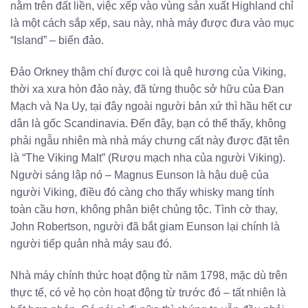
nằm trên đất liền, việc xếp vào vùng sản xuất Highland chỉ
là một cách sắp xếp, sau này, nhà máy được đưa vào mục
“Island” – biển đảo.
Đảo Orkney thậm chí được coi là quê hương của Viking,
thời xa xưa hòn đảo này, đã từng thuộc sở hữu của Đan
Mạch và Na Uy, tại đây ngoài người bản xứ thì hầu hết cư
dân là gốc Scandinavia. Đến đây, bạn có thể thấy, không
phải ngẫu nhiên mà nhà máy chưng cất này được đặt tên
là “The Viking Malt” (Rượu mạch nha của người Viking).
Người sáng lập nó – Magnus Eunson là hậu duệ của
người Viking, điều đó càng cho thấy whisky mang tính
toàn cầu hơn, không phân biệt chủng tộc. Tình cờ thay,
John Robertson, người đã bắt giam Eunson lại chính là
người tiếp quản nhà máy sau đó.
Nhà máy chính thức hoạt động từ năm 1798, mặc dù trên
thực tế, có vẻ họ còn hoạt động từ trước đó – tất nhiên là