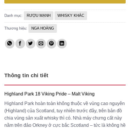
4
l
4
Danh mục:
RƯỢU MẠNH
WHISKY KHÁC
Thương hiệu:
NGA HOÀNG
Thông tin chi tiết
Highland Park 18 Viking Pride – Malt Viking
Highland Park hoàn toàn không thuộc về vùng cao nguyên
(Highland) của Scotland, tuy nhiên trước đây, trên bản đồ
chia vùng sản xuất whisky thì có. Nhà máy chưng cất này
nằm trên đảo Orkney ở cực bắc Scotland – tức là không hề