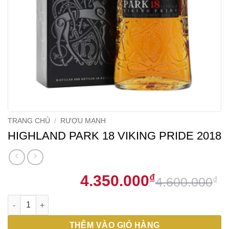
TRANG CHỦ
/
RƯỢU MẠNH
HIGHLAND PARK 18 VIKING PRIDE 2018
4.350.000
₫
4.600.000
₫
G
G
HIGHLAND PARK 18 VIKING PRIDE 2018 số lượng
g
h
l
t
THÊM VÀO GIỎ HÀNG