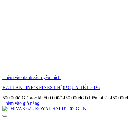
Thêm vào danh sách yêu thích
BALLANTINE’S FINEST HỘP QUÀ TẾT 2026
500.000
₫
Giá gốc là: 500.000₫.
450.000
₫
Giá hiện tại là: 450.000₫.
Thêm vào giỏ hàng