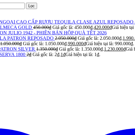
Lọc
RƯỢU TEQUILA CLASE AZUL REPOSADO 
OLMECA GOLD
450.000
₫
Giá gốc là: 450.000₫.
420.000
₫
Giá hiện tại
ON JULIO 1942 - PHIÊN BẢN HỘP QUÀ TẾT 2026
LA PATRON REPOSADO
2.050.000
₫
Giá gốc là: 2.050.000₫.
1.990
1.050.000
₫
Giá gốc là: 1.050.000₫.
990.000
₫
Giá hiện tại là: 990.000₫.
PATRON SILVER
1.350.000
₫
Giá gốc là: 1.350.000₫.
1.230.000
₫
Giá h
SERVA 1800
2
₫
Giá gốc là: 2₫.
1
₫
Giá hiện tại là: 1₫.