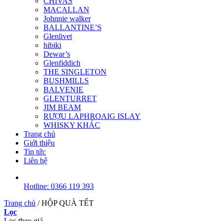
CHIVAS
MACALLAN
Johnnie walker
BALLANTINE’S
Glenlivet
hibiki
Dewar’s
Glenfiddich
THE SINGLETON
BUSHMILLS
BALVENIE
GLENTURRET
JIM BEAM
RƯỢU LAPHROAIG ISLAY
WHISKY KHÁC
Trang chủ
Giới thiệu
Tin tức
Liên hệ
Hotline: 0366 119 393
Trang chủ
/
HỘP QUÀ TẾT
Lọc
Lọc theo giá