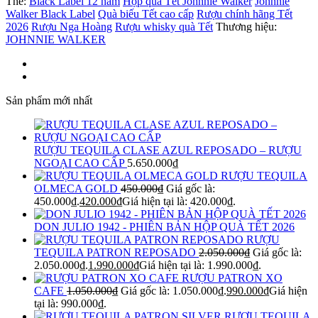
Thẻ:
Black Label 12 năm
Hộp quà Tết Johnnie Walker
Johnnie
Walker Black Label
Quà biếu Tết cao cấp
Rượu chính hãng Tết
2026
Rượu Nga Hoàng
Rượu whisky quà Tết
Thương hiệu:
JOHNNIE WALKER
Sản phẩm mới nhất
RƯỢU TEQUILA CLASE AZUL REPOSADO – RƯỢU
NGOẠI CAO CẤP
5.650.000
₫
RƯỢU TEQUILA
OLMECA GOLD
450.000
₫
Giá gốc là:
450.000₫.
420.000
₫
Giá hiện tại là: 420.000₫.
DON JULIO 1942 - PHIÊN BẢN HỘP QUÀ TẾT 2026
RƯỢU
TEQUILA PATRON REPOSADO
2.050.000
₫
Giá gốc là:
2.050.000₫.
1.990.000
₫
Giá hiện tại là: 1.990.000₫.
RƯỢU PATRON XO
CAFE
1.050.000
₫
Giá gốc là: 1.050.000₫.
990.000
₫
Giá hiện
tại là: 990.000₫.
RƯỢU TEQUILA