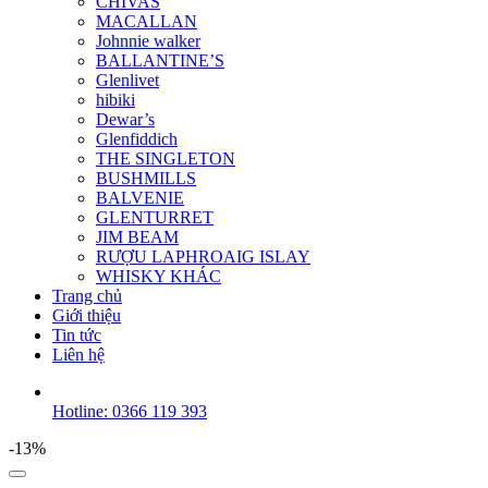
CHIVAS
MACALLAN
Johnnie walker
BALLANTINE’S
Glenlivet
hibiki
Dewar’s
Glenfiddich
THE SINGLETON
BUSHMILLS
BALVENIE
GLENTURRET
JIM BEAM
RƯỢU LAPHROAIG ISLAY
WHISKY KHÁC
Trang chủ
Giới thiệu
Tin tức
Liên hệ
Hotline: 0366 119 393
-13%