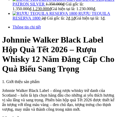
PATRON SILVER
1.350.000
₫
Giá gốc là:
1.350.000₫.
1.230.000
₫
Giá hiện tại là: 1.230.000₫.
RƯỢU TEQUILA
RESERVA 1800
2
₫
Giá gốc là: 2₫.
1
₫
Giá hiện tại là: 1₫.
Thông tin chi tiết
Johnnie Walker Black Label
Hộp Quà Tết 2026 – Rượu
Whisky 12 Năm Đẳng Cấp Cho
Quà Biếu Sang Trọng
1. Giới thiệu sản phẩm
Johnnie Walker Black Label – dòng rượu whisky trứ danh của
Scotland – luôn là lựa chọn hàng đầu cho những ai yêu thích hương
vị sâu lắng và sang trọng. Phiên bản hộp quà Tết 2026 được thiết kế
ấn tượng với tông màu vàng – đen chủ đạo, tượng trưng cho thịnh
vượng, may mắn và thành công trong năm mới.