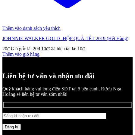
Thêm vào danh sách yêu thích
JOHNNIE WALKER GOLD -HỘP QUÀ TẾT 2019 (Hết Hàng)
20
₫
Giá gốc là: 20₫.
10
₫
Giá hiện tại là: 10₫.
Thêm vào giỏ hàng
Liên hệ tư vấn và nhận ưu đãi
Quý khách hàng vui lòng điền SĐT tại ô bên cạnh, Rượu Nga
Hoàng sẽ liên hệ tư vấn sớm nhất!
Đăng kí