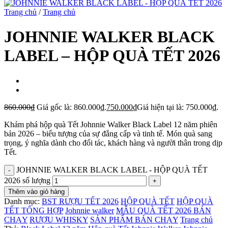
Trang chủ
/
Trang chủ
JOHNNIE WALKER BLACK
LABEL – HỘP QUÀ TẾT 2026
860.000
₫
Giá gốc là: 860.000₫.
750.000
₫
Giá hiện tại là: 750.000₫.
Khám phá hộp quà Tết Johnnie Walker Black Label 12 năm phiên
bản 2026 – biểu tượng của sự đẳng cấp và tinh tế. Món quà sang
trọng, ý nghĩa dành cho đối tác, khách hàng và người thân trong dịp
Tết.
JOHNNIE WALKER BLACK LABEL - HỘP QUÀ TẾT
2026 số lượng
Thêm vào giỏ hàng
Danh mục:
BST RƯỢU TẾT 2026
HỘP QUÀ TẾT
HỘP QUÀ
TẾT TỔNG HỢP
Johnnie walker
MẪU QUÀ TẾT 2026 BÁN
CHẠY
RƯỢU WHISKY
SẢN PHẨM BÁN CHẠY
Trang chủ