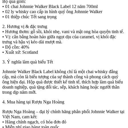
Bộ quà gồm:
• 01 chai Johnnie Walker Black Label 12 năm 700ml
• 02 ly whisky cao cấp in hình quý ông Johnnie Walker
• 01 thiệp chúc Tết sang trọng
2. Hương vị & đặc trưng
• Hương thơm: gỗ sồi, khói nhẹ, vani và mật ong hòa quyện tinh tế.
• Vị: cân bằng hoàn hảo giữa ngọt dịu của caramel, vị khói đặc
trưng và hậu vị kéo dài mượt mà.
• Độ cồn: 40%
• Xuất xứ: Scotland
3. Ý nghĩa làm quà biếu Tết
Johnnie Walker Black Label không chỉ là một chai whisky đẳng
cấp, mà còn là biểu tượng của sự thành công và phong cách quý
ông hiện đại. Hộp quà được thiết kế tinh tế, thích hợp làm quà biếu
doanh nghiệp, quà tặng đối tác, sếp, khách hàng hoặc người thân
trong dịp năm mới.
4. Mua hàng tại Rượu Nga Hoàng
Rượu Nga Hoàng – đại lý chính hãng phân phối Johnnie Walker tại
Việt Nam, cam kết:
• Hàng chính ngạch, có hóa đơn đỏ
• Miễn phí giao hàng toàn quốc