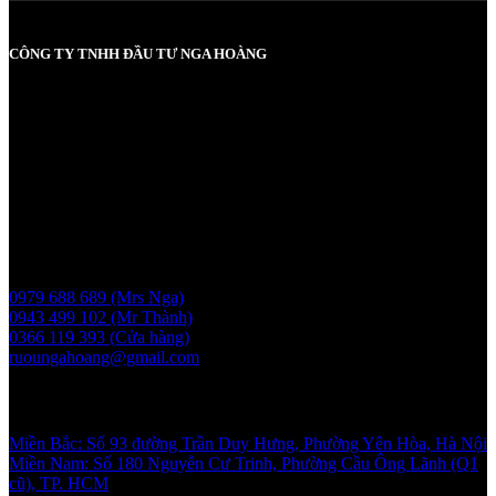
CÔNG TY TNHH ĐẦU TƯ NGA HOÀNG
MST: 0107830980 do Sở KH và ĐT TP Hà Nội cấp lần đầu ngày
2017-05-08, cấp lần 3 ngày 6/5/2025
Người chịu trách nhiệm: Bà Vũ Thị Nga
Giấy phép bán buôn rượu số 11 GP-SCT do sở công thương
UBND thành phố Hà Nội cấp ngày 17/1/2024
Liên hệ
0979 688 689 (Mrs Nga)
0943 499 102 (Mr Thành)
0366 119 393 (Cửa hàng)
ruoungahoang@gmail.com
Showroom
Miền Bắc: Số 93 đường Trần Duy Hưng, Phường Yên Hòa, Hà Nội
Miền Nam: Số 180 Nguyễn Cư Trinh, Phường Cầu Ông Lãnh (Q1
cũ), TP. HCM