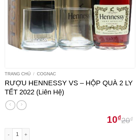
TRANG CHỦ
/
COGNAC
RƯỢU HENNESSY VS – HỘP QUÀ 2 LY
TẾT 2022 (Liên Hệ)
10
₫
20
₫
G
G
RƯỢU HENNESSY VS – HỘP QUÀ 2 LY TẾT 2022 (Liên Hệ) số l
g
h