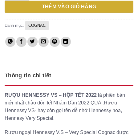
l
t
THÊM VÀO GIỎ HÀNG
2
l
1
Danh mục:
COGNAC
Thông tin chi tiết
RƯỢU HENNESSY VS – HỘP TẾT 2022
là phiên bản
mới nhất chào đón tết Nhâm Dần 2022 QUÀ .Rượu
Hennessy VS- hay còn gọi tên dễ nhớ Hennessy hoa,
Hennesy Very Special.
Rượu ngoại Hennessy V.S – Very Special Cognac được