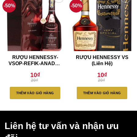
-50%
-50%
RƯỢU HENNESSY-
RƯỢU HENNESSY VS
VSOP-REFIK-ANADOL
(Liên Hệ)
(Liên Hệ)
10
₫
10
₫
Giá
Giá
Giá
Giá
20
₫
20
₫
gốc
hiện
gốc
hiện
là:
tại
là:
tại
20₫.
là:
20₫.
là:
THÊM VÀO GIỎ HÀNG
THÊM VÀO GIỎ HÀNG
10₫.
10₫.
Liên hệ tư vấn và nhận ưu