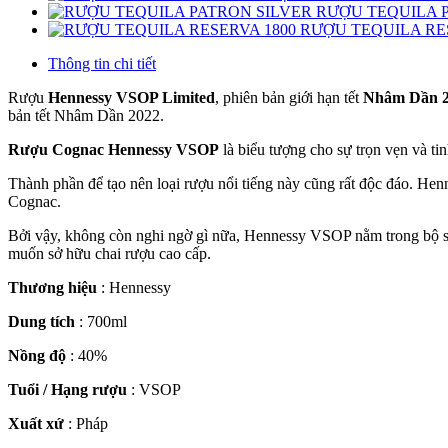
RƯỢU TEQUILA 
RƯỢU TEQUILA RE
Thông tin chi tiết
Rượu
Hennessy VSOP Limited
, phiên bản giới hạn tết
Nhâm Dần 
bản tết Nhâm Dần 2022.
Rượu Cognac Hennessy VSOP
là biểu tượng cho sự trọn vẹn và ti
Thành phần để tạo nên loại rượu nổi tiếng này cũng rất độc đáo. Hen
Cognac.
Bởi vậy, không còn nghi ngờ gì nữa, Hennessy VSOP nằm trong bộ 
muốn sở hữu chai rượu cao cấp.
Thương hiệu
: Hennessy
Dung tích
: 700ml
Nồng độ
: 40%
Tuổi / Hạng rượu
: VSOP
Xuất xứ
: Pháp