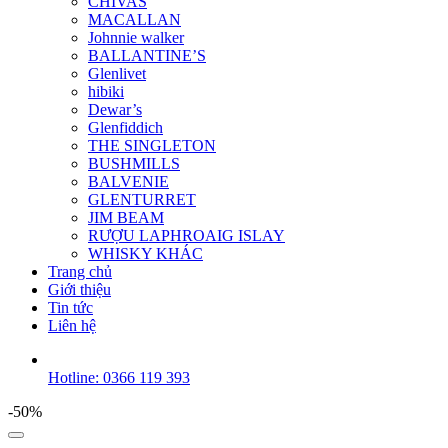
CHIVAS
MACALLAN
Johnnie walker
BALLANTINE’S
Glenlivet
hibiki
Dewar’s
Glenfiddich
THE SINGLETON
BUSHMILLS
BALVENIE
GLENTURRET
JIM BEAM
RƯỢU LAPHROAIG ISLAY
WHISKY KHÁC
Trang chủ
Giới thiệu
Tin tức
Liên hệ
Hotline: 0366 119 393
-50%