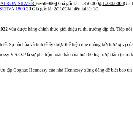
PATRON SILVER
1.350.000
₫
Giá gốc là: 1.350.000₫.
1.230.000
₫
Giá h
SERVA 1800
2
₫
Giá gốc là: 2₫.
1
₫
Giá hiện tại là: 1₫.
2022
vừa được hãng chính thức giới thiệu ra thị trường dịp tết. Tiếp n
nh tế. Sự hài hòa và tinh tế ấy được thể hiện nhẹ nhàng bởi hương vị của
nessy V.S.O.P là sự pha trộn hoàn hảo của hơn 60 loại rượu tâm (eau-d
sưu tập Cognac Hennessy của nhà Hennessy xứng đáng để biết bao tí