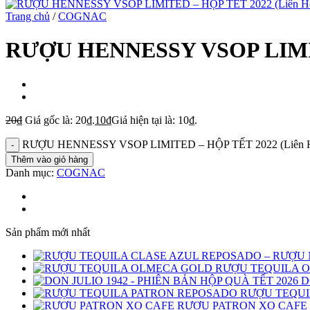
Trang chủ
/
COGNAC
RƯỢU HENNESSY VSOP LIMITE
20
₫
Giá gốc là: 20₫.
10
₫
Giá hiện tại là: 10₫.
RƯỢU HENNESSY VSOP LIMITED – HỘP TẾT 2022 (Liên Hệ
Thêm vào giỏ hàng
Danh mục:
COGNAC
Sản phẩm mới nhất
RƯỢU TEQUILA 
D
RƯỢU TEQUI
RƯỢU PATRON XO CAFE