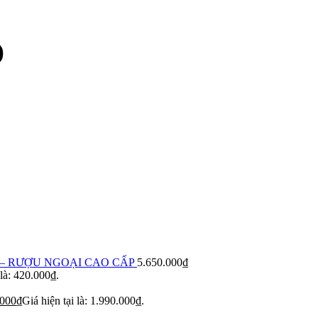
)
– RƯỢU NGOẠI CAO CẤP
5.650.000
₫
 là: 420.000₫.
.000
₫
Giá hiện tại là: 1.990.000₫.