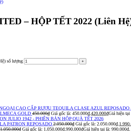
D – HỘP TẾT 2022 (Liên Hệ
) số lượng
RƯỢU TEQUILA CLASE AZUL REPOSADO 
OLMECA GOLD
450.000
₫
Giá gốc là: 450.000₫.
420.000
₫
Giá hiện tại
ON JULIO 1942 - PHIÊN BẢN HỘP QUÀ TẾT 2026
LA PATRON REPOSADO
2.050.000
₫
Giá gốc là: 2.050.000₫.
1.990
1.050.000
₫
Giá gốc là: 1.050.000₫.
990.000
₫
Giá hiện tại là: 990.000₫.