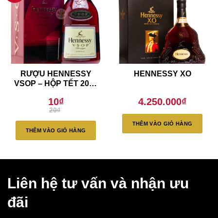
RƯỢU HENNESSY
HENNESSY XO
VSOP – HỘP TẾT 2021
LIMITED (Liên Hệ)
10
₫
4.250.000
₫
Giá
Giá
20
₫
gốc
hiện
là:
tại
THÊM VÀO GIỎ HÀNG
20₫.
là:
THÊM VÀO GIỎ HÀNG
10₫.
Liên hệ tư vấn và nhận ưu
đãi