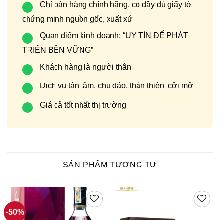
Chỉ bán hàng chính hãng, có đầy đủ giấy tờ
chứng minh nguồn gốc, xuất xứ
Quan điểm kinh doanh: “UY TÍN ĐỂ PHÁT
TRIỂN BỀN VỮNG”
Khách hàng là người thân
Dịch vụ tận tâm, chu đáo, thân thiện, cởi mở
Giá cả tốt nhất thị trường
SẢN PHẨM TƯƠNG TỰ
-50%