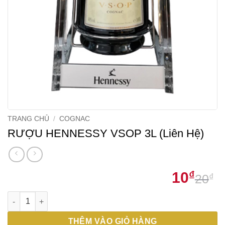
TRANG CHỦ
/
COGNAC
RƯỢU HENNESSY VSOP 3L (Liên Hệ)
10
₫
20
₫
G
G
RƯỢU HENNESSY VSOP 3L (Liên Hệ) số lượng
g
h
l
t
THÊM VÀO GIỎ HÀNG