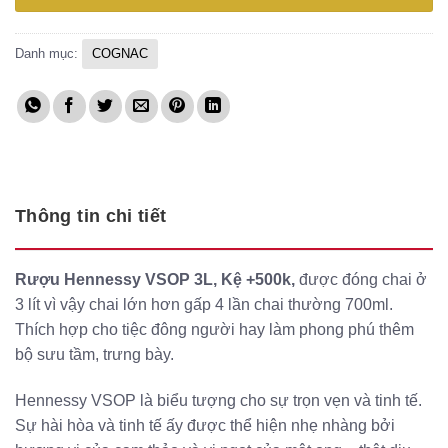
2
l
1
Danh mục:
COGNAC
Thông tin chi tiết
Rượu Hennessy VSOP 3L, Kệ +500k,
được đóng chai ở
3 lít vì vậy chai lớn hơn gấp 4 lần chai thường 700ml.
Thích hợp cho tiệc đông người hay làm phong phú thêm
bộ sưu tầm, trưng bày.
Hennessy VSOP là biểu tượng cho sự trọn vẹn và tinh tế.
Sự hài hòa và tinh tế ấy được thể hiện nhẹ nhàng bởi