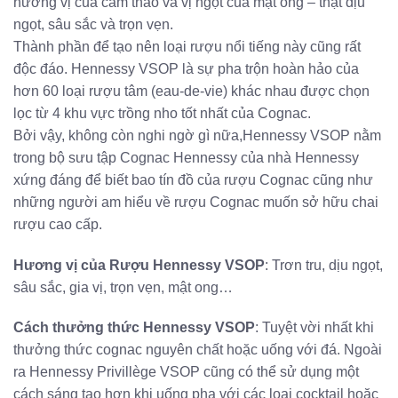
hương vị của cam thảo và vị ngọt của mật ong – thật dịu
ngọt, sâu sắc và trọn vẹn.
Thành phần để tạo nên loại rượu nổi tiếng này cũng rất
độc đáo. Hennessy VSOP là sự pha trộn hoàn hảo của
hơn 60 loại rượu tâm (eau-de-vie) khác nhau được chọn
lọc từ 4 khu vực trồng nho tốt nhất của Cognac.
Bởi vậy, không còn nghi ngờ gì nữa,Hennessy VSOP nằm
trong bộ sưu tập Cognac Hennessy của nhà Hennessy
xứng đáng để biết bao tín đồ của rượu Cognac cũng như
những người am hiểu về rượu Cognac muốn sở hữu chai
rượu cao cấp.
Hương vị của Rượu Hennessy VSOP
: Trơn tru, dịu ngọt,
sâu sắc, gia vị, trọn vẹn, mật ong…
Cách thưởng thức Hennessy VSOP
: Tuyệt vời nhất khi
thưởng thức cognac nguyên chất hoặc uống với đá. Ngoài
ra Hennessy Privillège VSOP cũng có thể sử dụng một
cách sáng tạo hơn khi uống pha với các loại cocktail hoặc