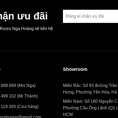
hận ưu đãi
, Rượu Nga Hoàng sẽ liên hệ
ệ
Showroom
 688 689 (Mrs Nga)
Miền Bắc: Số 93 đường Trần
Hưng, Phường Yên Hòa, Hà 
 499 102 (Mr Thành)
Miền Nam: Số 180 Nguyễn Cư
 119 393 (Cửa hàng)
Phường Cầu Ông Lãnh (Q1 cũ
HCM
ngahoang@gmail.com