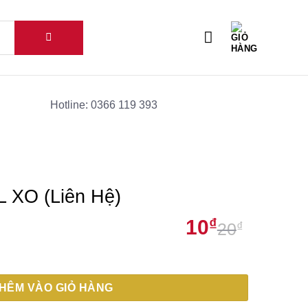
Hotline: 0366 119 393
XO (Liên Hệ)
10
₫
20
₫
Giá
Giá
số lượng
gốc
hiện
là:
tại
HÊM VÀO GIỎ HÀNG
20₫.
là: