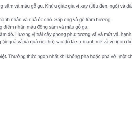
sậm và màu gỗ gụ. Khứu giác gia vị xay (tiêu đen, ngò) và dâ
 hạnh nhân và quả óc chó. Sáp ong và gỗ trầm hương.
g điểm nhấn màu đồng sậm và màu gỗ gụ.
 tằm đỏ. Hương vị trái cây phong phú: tương vả và mứt vả, hạn
miệng (vị quả vả và quả óc chó) sau đó là sự mạnh mẽ và vị ngo
biệt. Thưởng thức ngon nhất khi không pha hoặc pha với một c