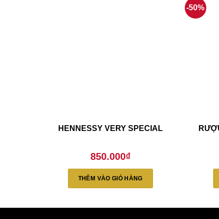
-50%
HENNESSY VERY SPECIAL
RƯỢU
850.000
₫
THÊM VÀO GIỎ HÀNG