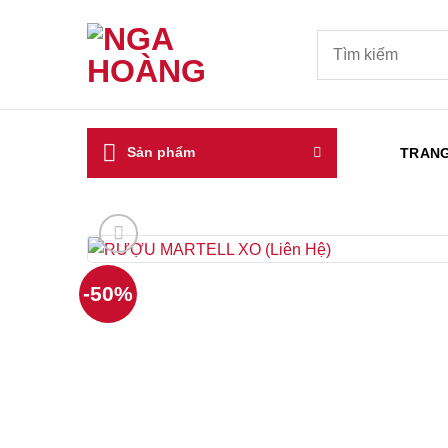
Bỏ
qua
Tìm
kiếm:
nội
dung
Sản phẩm
TRAN
-50%