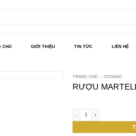
G CHỦ
GIỚI THIỆU
TIN TỨC
LIÊN HỆ
TRANG CHỦ
/
COGNAC
RƯỢU MARTELL 
RƯỢU MARTELL XO (Liên Hệ) 
T