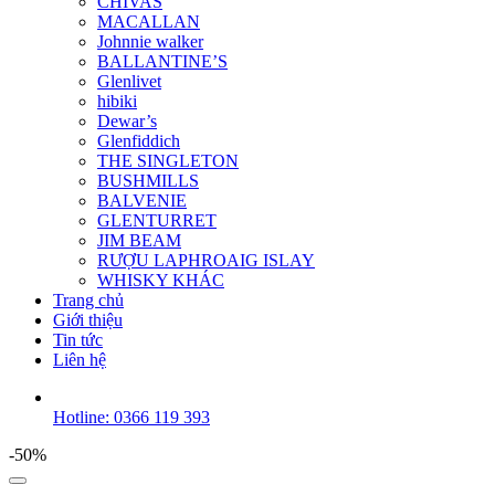
CHIVAS
MACALLAN
Johnnie walker
BALLANTINE’S
Glenlivet
hibiki
Dewar’s
Glenfiddich
THE SINGLETON
BUSHMILLS
BALVENIE
GLENTURRET
JIM BEAM
RƯỢU LAPHROAIG ISLAY
WHISKY KHÁC
Trang chủ
Giới thiệu
Tin tức
Liên hệ
Hotline: 0366 119 393
-50%