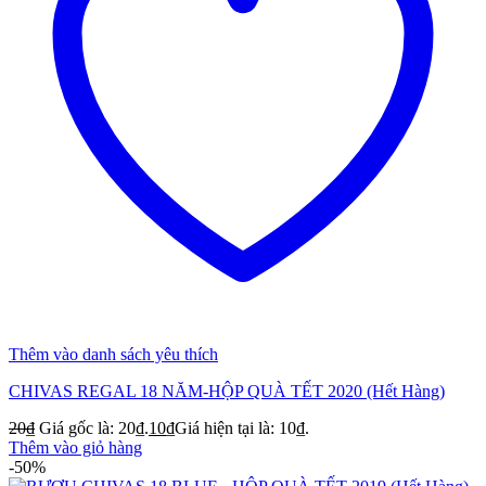
Thêm vào danh sách yêu thích
CHIVAS REGAL 18 NĂM-HỘP QUÀ TẾT 2020 (Hết Hàng)
20
₫
Giá gốc là: 20₫.
10
₫
Giá hiện tại là: 10₫.
Thêm vào giỏ hàng
-50%