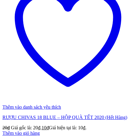
Thêm vào danh sách yêu thích
RƯỢU CHIVAS 18 BLUE – HỘP QUÀ TẾT 2020 (Hết Hàng)
20
₫
Giá gốc là: 20₫.
10
₫
Giá hiện tại là: 10₫.
Thêm vào giỏ hàng