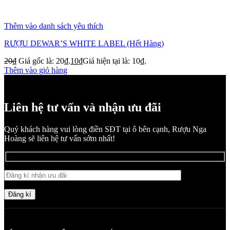
Thêm vào danh sách yêu thích
RƯỢU DEWAR’S WHITE LABEL (Hết Hàng)
20
₫
Giá gốc là: 20₫.
10
₫
Giá hiện tại là: 10₫.
Thêm vào giỏ hàng
Liên hệ tư vấn và nhận ưu đãi
Quý khách hàng vui lòng điền SĐT tại ô bên cạnh, Rượu Nga
Hoàng sẽ liên hệ tư vấn sớm nhất!
Đăng kí