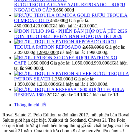
RƯỢU TEQUILA CLASE AZUL REPOSADO – RƯỢU
NGOẠI CAO CẤP
5.650.000
₫
RƯỢU TEQUILA
OLMECA GOLD
450.000
₫
Giá gốc là:
450.000₫.
420.000
₫
Giá hiện tại là: 420.000₫.
DON JULIO 1942 - PHIÊN BẢN HỘP QUÀ TẾT 2026
RƯỢU
TEQUILA PATRON REPOSADO
2.050.000
₫
Giá gốc là:
2.050.000₫.
1.990.000
₫
Giá hiện tại là: 1.990.000₫.
RƯỢU PATRON XO
CAFE
1.050.000
₫
Giá gốc là: 1.050.000₫.
990.000
₫
Giá hiện
tại là: 990.000₫.
RƯỢU TEQUILA
PATRON SILVER
1.350.000
₫
Giá gốc là:
1.350.000₫.
1.230.000
₫
Giá hiện tại là: 1.230.000₫.
RƯỢU TEQUILA
RESERVA 1800
2
₫
Giá gốc là: 2₫.
1
₫
Giá hiện tại là: 1₫.
Thông tin chi tiết
Royal Salute 21 Polo Edition ra đời năm 2017, một phiên bản Royal
Salute giới hạn đặc biệt. Xuất xứ từ Scotland, Chivas 21 The Polo
có quá trình trưởng thành bên trong thùng gỗ sồi chất lượng cao liên
tục suốt 21 năm. Quá trình lựa chọn kỹ càng nguyên liệu cùng sự