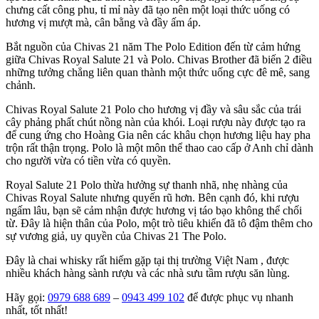
chưng cất công phu, tỉ mỉ này đã tạo nên một loại thức uống có
hương vị mượt mà, cân bằng và đầy ấm áp.
Bắt nguồn của Chivas 21 năm The Polo Edition đến từ cảm hứng
giữa Chivas Royal Salute 21 và Polo. Chivas Brother đã biến 2 điều
những tưởng chẳng liên quan thành một thức uống cực đê mê, sang
chảnh.
Chivas Royal Salute 21 Polo cho hương vị đầy và sâu sắc của trái
cây phảng phất chút nồng nàn của khói. Loại rượu này được tạo ra
để cung ứng cho Hoàng Gia nên các khâu chọn hương liệu hay pha
trộn rất thận trọng. Polo là một môn thể thao cao cấp ở Anh chỉ dành
cho người vừa có tiền vừa có quyền.
Royal Salute 21 Polo thừa hưởng sự thanh nhã, nhẹ nhàng của
Chivas Royal Salute nhưng quyến rũ hơn. Bên cạnh đó, khi rượu
ngấm lâu, bạn sẽ cảm nhận được hương vị táo bạo không thể chối
từ. Đây là hiện thân của Polo, một trò tiêu khiển đã tô đậm thêm cho
sự vương giả, uy quyền của Chivas 21 The Polo.
Đây là chai whisky rất hiếm gặp tại thị trường Việt Nam , được
nhiều khách hàng sành rượu và các nhà sưu tầm rượu săn lùng.
Hãy gọi:
0979 688 689
–
0943 499 102
để được phục vụ nhanh
nhất, tốt nhất!