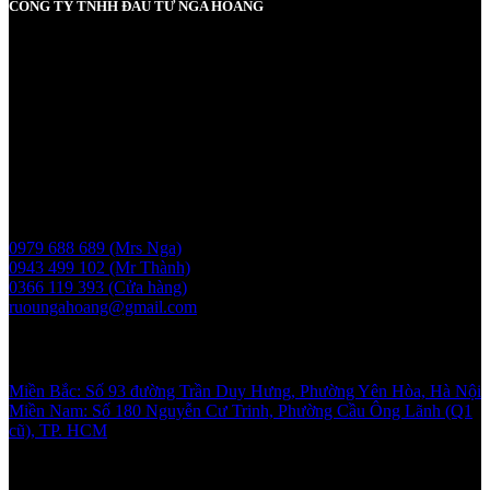
CÔNG TY TNHH ĐẦU TƯ NGA HOÀNG
MST: 0107830980 do Sở KH và ĐT TP Hà Nội cấp lần đầu ngày
2017-05-08, cấp lần 3 ngày 6/5/2025
Người chịu trách nhiệm: Bà Vũ Thị Nga
Giấy phép bán buôn rượu số 11 GP-SCT do sở công thương
UBND thành phố Hà Nội cấp ngày 17/1/2024
Liên hệ
0979 688 689 (Mrs Nga)
0943 499 102 (Mr Thành)
0366 119 393 (Cửa hàng)
ruoungahoang@gmail.com
Showroom
Miền Bắc: Số 93 đường Trần Duy Hưng, Phường Yên Hòa, Hà Nội
Miền Nam: Số 180 Nguyễn Cư Trinh, Phường Cầu Ông Lãnh (Q1
cũ), TP. HCM
Chính sách và quy định