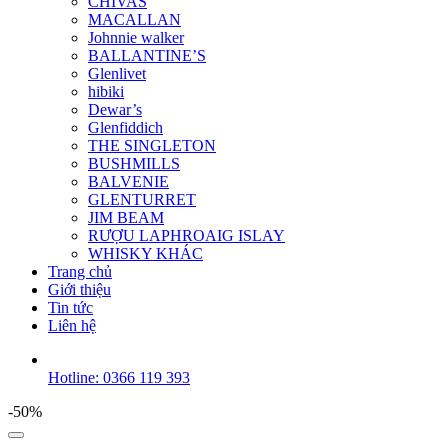
CHIVAS
MACALLAN
Johnnie walker
BALLANTINE’S
Glenlivet
hibiki
Dewar’s
Glenfiddich
THE SINGLETON
BUSHMILLS
BALVENIE
GLENTURRET
JIM BEAM
RƯỢU LAPHROAIG ISLAY
WHISKY KHÁC
Trang chủ
Giới thiệu
Tin tức
Liên hệ
Hotline: 0366 119 393
-50%