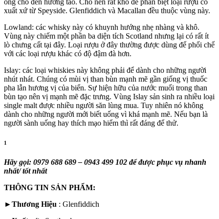
ong cho đến hương táo. Cho nên rất khó để phân biệt loại rượu có
xuất xứ từ Speyside. Glenfiddich và Macallan đều thuộc vùng này.
Lowland: các whisky này có khuynh hướng nhẹ nhàng và khô.
Vùng này chiếm một phần ba diện tích Scotland nhưng lại có rất ít
lò chưng cất tại đây. Loại rượu ở đây thường được dùng để phối chế
với các loại rượu khác có độ đậm đà hơn.
Islay: các loại whiskies này không phải để dành cho những người
nhút nhát. Chúng có mùi vị than bùn mạnh mẽ gần giống vị thuốc
pha lẫn hương vị của biển. Sự hiện hữu của nước muối trong than
bùn tạo nên vị mạnh mẽ đặc trưng. Vùng Islay sản sinh ra nhiều loại
single malt được nhiều người săn lùng mua. Tuy nhiên nó không
dành cho những người mới biết uống vì khá mạnh mẽ. Nếu bạn là
người sành uống hay thích mạo hiểm thì rất đáng để thử.
1
Hãy gọi: 0979 688 689 – 0943 499 102 để được phục vụ nhanh
nhất/ tốt nhất
THÔNG TIN SẢN PHẨM:
►
Thương Hiệu
: Glenfiddich