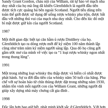
Sandy Grant Gordon, cháu nội của William, rất tự hào về mạch nha
duy nhất của họ mà ông đã khiến Glenfiddich là người đầu tiên
được tích cực quảng bá bên ngoài Scotland. Người tiêu dùng trên
toàn thế giới được sử dụng để uống rượu whisky pha trộn, được bắt
đầu với những thú vui của mạch nha duy nhất. Cho đến lúc đó một
bí mật được giữ kín của người Scotland.
1987
Một thời gian đặc biệt tại căn hầm ủ rượu Distillery của họ.
Glenfiddich tạo ra dòng rượu mới để kỷ niệm 100 năm thành lập
cũng như trăm năm kỷ niệm người sáng lập. Qua đó họ cũng gởi
gắm ước mơ của mình về việc tạo ra “1 loại rượu whisky ngon nhất
trong thung lũng”.
1991
Một trong những loại whisky thu thập được và hiếm có nhất được
phát hành. Sự ra đời đầu tiên của whisky năm 50 tuổi của hãng. Pha
chế với sự hoàn hảo từ chín thùng được đặt trong những năm 1930,
nhằm tôn vinh mỗi người con của William Grant, những người đã
giúp xây dựng nhà máy chưng cất gia đình .
1998
Độc lập hơn bao giờ hết, phát minh khởi sắc ở Glenfiddich. Với hơn