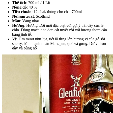
Thể tích
: 700 ml / 1 Lít
Nồng độ
: 40 %
Tiêu chuẩn
: 12 chai/ thùng cho chai 700ml
Nơi sản xuất
: Scotland
Màu
: Vàng nhạt
Hương
: Hương tươi mới đặc biệt với gợi ý trái cây của lê
chín. Dòng mạch nha đơn cất tuyệt vời với hương thơm cân
bằng tinh tế.
Vị
: Êm mượt như lụa, tiết lộ từng lớp hương vị của gỗ sồi
sherry, bánh hạnh nhân Marzipan, quế và gừng. Dư vị tròn
đầy và bùng nổ