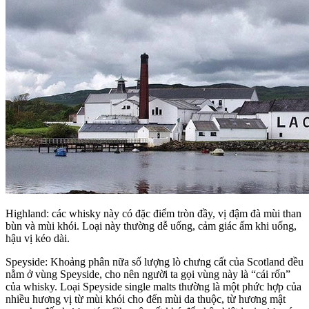
Highland: các whisky này có đặc điểm tròn đầy, vị đậm đà mùi than
bùn và mùi khói. Loại này thường dễ uống, cảm giác ấm khi uống,
hậu vị kéo dài.
Speyside: Khoảng phân nữa số lượng lò chưng cất của Scotland đều
nằm ở vùng Speyside, cho nên người ta gọi vùng này là “cái rốn”
của whisky. Loại Speyside single malts thường là một phức hợp của
nhiều hương vị từ mùi khói cho đến mùi da thuộc, từ hương mật