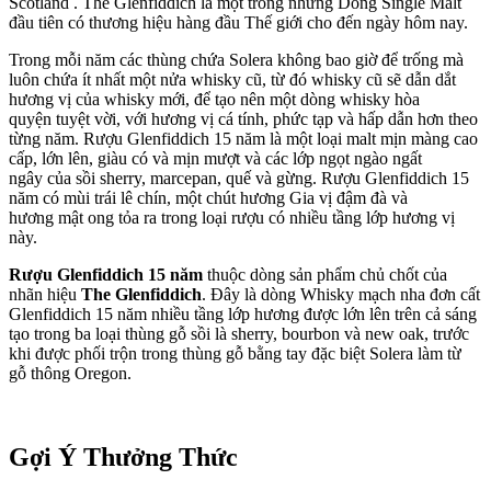
Scotland . The Glenfiddich là một trong những Dòng Single Malt
đầu tiên có thương hiệu hàng đầu Thế giới cho đến ngày hôm nay.
Trong mỗi năm các thùng chứa Solera không bao giờ để trống mà
luôn chứa ít nhất một nửa whisky cũ, từ đó whisky cũ sẽ dẫn dắt
hương vị của whisky mới, để tạo nên một dòng whisky hòa
quyện tuyệt vời, với hương vị cá tính, phức tạp và hấp dẫn hơn theo
từng năm. Rượu Glenfiddich 15 năm là một
loại malt mịn màng cao
cấp, lớn lên, giàu có và mịn mượt và các lớp ngọt ngào ngất
ngây của sồi sherry, marcepan, quế và gừng. Rượu Glenfiddich 15
năm có mùi trái lê chín, một chút hương Gia vị đậm đà và
hương mật ong tỏa ra trong loại rượu có nhiều tầng lớp hương vị
này.
Rượu Glenfiddich 15 năm
thuộc dòng sản phẩm chủ chốt của
nhãn hiệu
The Glenfiddich
. Đây là dòng Whisky mạch nha đơn cất
Glenfiddich 15 năm nhiều tầng lớp hương được lớn lên trên cả sáng
tạo trong ba loại thùng gỗ sồi là sherry, bourbon và new oak, trước
khi được phối trộn trong thùng gỗ bằng tay đặc biệt Solera làm từ
gỗ thông Oregon.
Gợi Ý Thưởng Thức