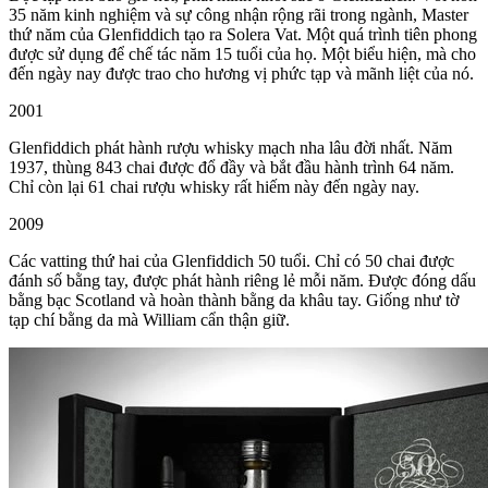
35 năm kinh nghiệm và sự công nhận rộng rãi trong ngành, Master
thứ năm của Glenfiddich tạo ra Solera Vat. Một quá trình tiên phong
được sử dụng để chế tác năm 15 tuổi của họ. Một biểu hiện, mà cho
đến ngày nay được trao cho hương vị phức tạp và mãnh liệt của nó.
2001
Glenfiddich phát hành rượu whisky mạch nha lâu đời nhất. Năm
1937, thùng 843 chai được đổ đầy và bắt đầu hành trình 64 năm.
Chỉ còn lại 61 chai rượu whisky rất hiếm này đến ngày nay.
2009
Các vatting thứ hai của Glenfiddich 50 tuổi. Chỉ có 50 chai được
đánh số bằng tay, được phát hành riêng lẻ mỗi năm. Được đóng dấu
bằng bạc Scotland và hoàn thành bằng da khâu tay. Giống như tờ
tạp chí bằng da mà William cẩn thận giữ.