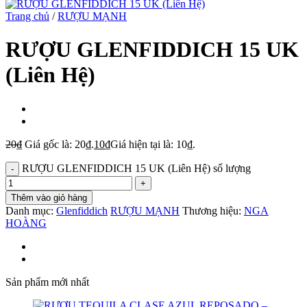
Trang chủ
/
RƯỢU MẠNH
RƯỢU GLENFIDDICH 15 UK
(Liên Hệ)
20
₫
Giá gốc là: 20₫.
10
₫
Giá hiện tại là: 10₫.
RƯỢU GLENFIDDICH 15 UK (Liên Hệ) số lượng
Thêm vào giỏ hàng
Danh mục:
Glenfiddich
RƯỢU MẠNH
Thương hiệu:
NGA
HOÀNG
Sản phẩm mới nhất