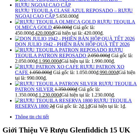
RƯỢU TEQUILA CLASE AZUL REPOSADO – RƯỢU
NGOẠI CAO CẤP
5.650.000
₫
RƯỢU TEQUILA
OLMECA GOLD
450.000
₫
Giá gốc là:
450.000₫.
420.000
₫
Giá hiện tại là: 420.000₫.
DON JULIO 1942 - PHIÊN BẢN HỘP QUÀ TẾT 2026
RƯỢU
TEQUILA PATRON REPOSADO
2.050.000
₫
Giá gốc là:
2.050.000₫.
1.990.000
₫
Giá hiện tại là: 1.990.000₫.
RƯỢU PATRON XO
CAFE
1.050.000
₫
Giá gốc là: 1.050.000₫.
990.000
₫
Giá hiện
tại là: 990.000₫.
RƯỢU TEQUILA
PATRON SILVER
1.350.000
₫
Giá gốc là:
1.350.000₫.
1.230.000
₫
Giá hiện tại là: 1.230.000₫.
RƯỢU TEQUILA
RESERVA 1800
2
₫
Giá gốc là: 2₫.
1
₫
Giá hiện tại là: 1₫.
Thông tin chi tiết
Giới Thiệu Về Rượu Glenfiddich 15 UK