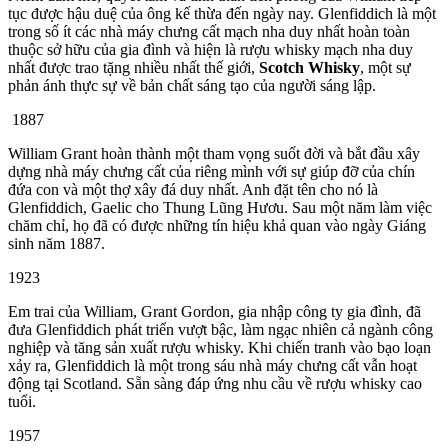
tục được hậu duệ của ông kế thừa đến ngày nay. Glenfiddich là một
trong số ít các nhà máy chưng cất mạch nha duy nhất hoàn toàn
thuộc sở hữu của gia đình và hiện là rượu whisky mạch nha duy
nhất được trao tặng nhiều nhất thế giới,
Scotch Whisky
, một sự
phản ánh thực sự về bản chất sáng tạo của người sáng lập.
1887
William Grant hoàn thành một tham vọng suốt đời và bắt đầu xây
dựng nhà máy chưng cất của riêng mình với sự giúp đỡ của chín
đứa con và một thợ xây đá duy nhất. Anh đặt tên cho nó là
Glenfiddich, Gaelic cho Thung Lũng Hươu. Sau một năm làm việc
chăm chỉ, họ đã có được những tín hiệu khả quan vào ngày Giáng
sinh năm 1887.
1923
Em trai của William, Grant Gordon, gia nhập công ty gia đình, đã
đưa Glenfiddich phát triển vượt bậc, làm ngạc nhiên cả ngành công
nghiệp và tăng sản xuất rượu whisky. Khi chiến tranh vào bạo loạn
xảy ra, Glenfiddich là một trong sáu nhà máy chưng cất vẫn hoạt
động tại Scotland. Sẵn sàng đáp ứng nhu cầu về rượu whisky cao
tuổi.
1957