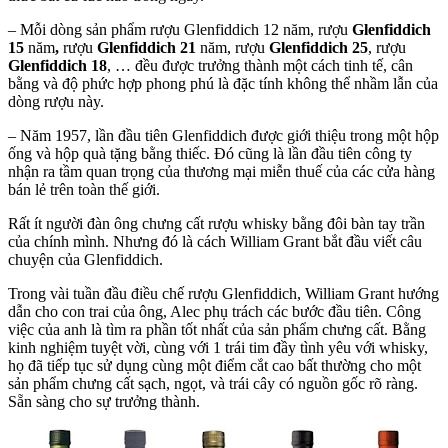
– Mỗi dòng sản phẩm rượu Glenfiddich 12 năm, rượu
Glenfiddich
15
năm
,
rượu
Glenfiddich 21
năm, rượu
Glenfiddich 25
, rượu
Glenfiddich 18
, … đều được trưởng thành một cách tinh tế, cân
bằng và độ phức hợp phong phú là đặc tính không thể nhầm lẫn của
dòng rượu này.
– Năm 1957, lần đầu tiên Glenfiddich được giới thiệu trong một hộp
ống và hộp quà tặng bằng thiếc. Đó cũng là lần đầu tiên công ty
nhận ra tầm quan trọng của thương mại miễn thuế của các cửa hàng
bán lẻ trên toàn thế giới.
Rất ít người đàn ông chưng cất rượu whisky bằng đôi bàn tay trần
của chính mình. Nhưng đó là cách William Grant bắt đầu viết câu
chuyện của Glenfiddich.
Trong vài tuần đầu điều chế rượu Glenfiddich, William Grant hướng
dẫn cho con trai của ông, Alec phụ trách các bước đầu tiên. Công
việc của anh là tìm ra phần tốt nhất của sản phẩm chưng cất. Bằng
kinh nghiệm tuyệt vời, cùng với 1 trái tim đầy tình yêu với whisky,
họ đã tiếp tục sử dụng cùng một điểm cắt cao bất thường cho một
sản phẩm chưng cất sạch, ngọt, và trái cây có nguồn gốc rõ ràng.
Sẵn sàng cho sự trưởng thành.