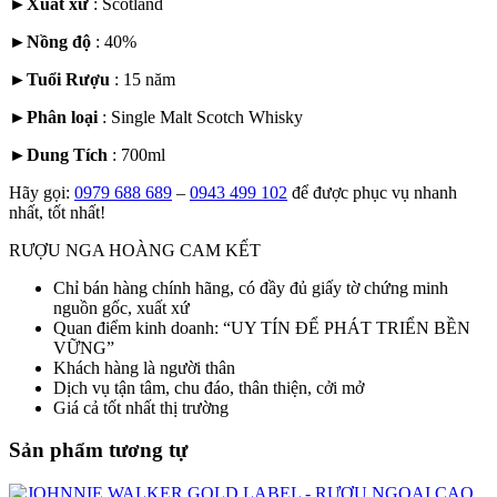
►
Xuất xứ
:
Scotland
►
Nồng độ
: 40%
►
Tuổi Rượu
: 15 năm
►
Phân loại
:
Single Malt Scotch Whisky
►
Dung Tích
: 700ml
Hãy gọi:
0979 688 689
–
0943 499 102
để được phục vụ nhanh
nhất, tốt nhất!
RƯỢU NGA HOÀNG CAM KẾT
Chỉ bán hàng chính hãng, có đầy đủ giấy tờ chứng minh
nguồn gốc, xuất xứ
Quan điểm kinh doanh: “UY TÍN ĐỂ PHÁT TRIỂN BỀN
VỮNG”
Khách hàng là người thân
Dịch vụ tận tâm, chu đáo, thân thiện, cởi mở
Giá cả tốt nhất thị trường
Sản phẩm tương tự