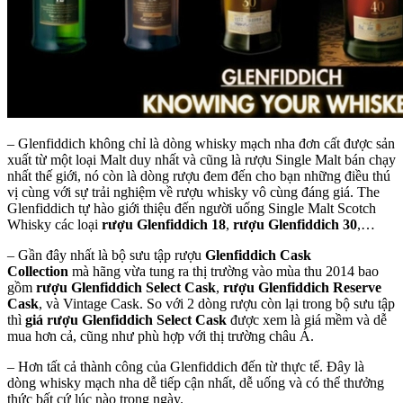
– Glenfiddich không chỉ là dòng whisky mạch nha đơn cất được sản
xuất từ một loại Malt duy nhất và cũng là rượu Single Malt bán chạy
nhất thế giới, nó còn là dòng rượu đem đến cho bạn những điều thú
vị cùng với sự trải nghiệm về rượu whisky vô cùng đáng giá. The
Glenfiddich tự hào giới thiệu đến người uống Single Malt Scotch
Whisky các loại
rượu Glenfiddich 18
,
rượu Glenfiddich 30
,…
– Gần đây nhất là bộ sưu tập rượu
Glenfiddich Cask
Collection
mà hãng vừa tung ra thị trường vào mùa thu 2014 bao
gồm
rượu Glenfiddich Select Cask
,
rượu Glenfiddich Reserve
Cask
, và Vintage Cask. So với 2 dòng rượu còn lại trong bộ sưu tập
thì
giá rượu Glenfiddich Select Cask
được xem là giá mềm và dễ
mua hơn cả, cũng như phù hợp với thị trường châu Á.
– Hơn tất cả thành công của Glenfiddich đến từ thực tế. Đây là
dòng whisky mạch nha dễ tiếp cận nhất, dễ uống và có thể thưởng
thức bất cứ lúc nào trong ngày.