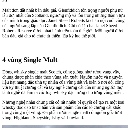
2011
Malt đơn đắt nhất bán đấu giá. Glenfiddich tôn trọng người phụ nữ
lâu đời nhất của Scotland, ngưỡng mộ và tôn trọng những thành tựu
của mình trong giáo dục. Janet Sheed Roberts là cháu nội cuối cùng
của người sáng lập của Glenfiddich. Chỉ có 11 chai Janet Sheed
Roberts Reserve được phát hành trên toàn thế giới. Mỗi người được
bán đấu giá cho tổ chức từ thiện, lập kỷ lục thế giới.
4 vùng Single Malt
Dòng whisky single malt Scotch, cũng giống như rượu vang vậy,
chúng được phân chia theo vùng sản xuất. Nguồn nước và nguyên
liệu hạt mang đặc tính tự nhiên của vùng đất và biển ở nơi đó, cộng
với kỹ thuật chưng cất và tay nghề chưng cất của những người thợ
lành nghề đã làm ra các loại whisky đặc trưng cho từng vùng miền.
Những nghệ nhân chưng cất có rất nhiều bí quyết để tạo ra một loại
whisky độc đáo khác hẳn với sản phẩm của các lò chưng cất khác
trong cùng một vùng. Đa phần rượu single malt có nguồn gốc từ 4
vùng: Highland, Speyside, Islay và Lowland.