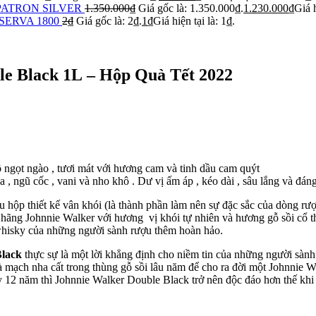
PATRON SILVER
1.350.000
₫
Giá gốc là: 1.350.000₫.
1.230.000
₫
Giá h
SERVA 1800
2
₫
Giá gốc là: 2₫.
1
₫
Giá hiện tại là: 1₫.
le Black 1L – Hộp Quà Tết 2022
 ngọt ngào , tươi mát với hương cam và tinh dầu cam quýt
a , ngũ cốc , vani và nho khô . Dư vị ấm áp , kéo dài , sâu lắng và đán
 hộp thiết kế vân khói (là thành phần làm nên sự đặc sắc của dòng rư
 hãng Johnnie Walker với hương vị khói tự nhiên và hương gỗ sồi cổ t
hisky của những người sành rượu thêm hoàn hảo.
Black
thực sự là một lời khẳng định cho niềm tin của những người sàn
 mạch nha cất trong thùng gỗ sồi lâu năm để cho ra đời một Johnnie 
y 12 năm thì Johnnie Walker Double Black trở nên độc đáo hơn thế khi