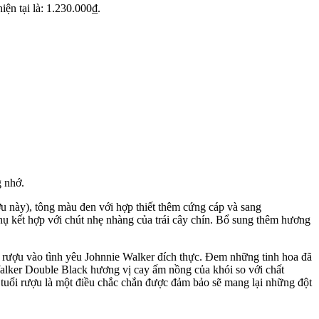
iện tại là: 1.230.000₫.
g nhớ.
ợu này), tông màu đen với hợp thiết thêm cứng cáp và sang
hụ kết hợp với chút nhẹ nhàng của trái cây chín. Bổ sung thêm hương
h rượu vào tình yêu Johnnie Walker đích thực. Đem những tinh hoa đã
Walker Double Black hương vị cay ấm nồng của khói so với chất
 tuổi rượu là một điều chắc chắn được đảm bảo sẽ mang lại những đột