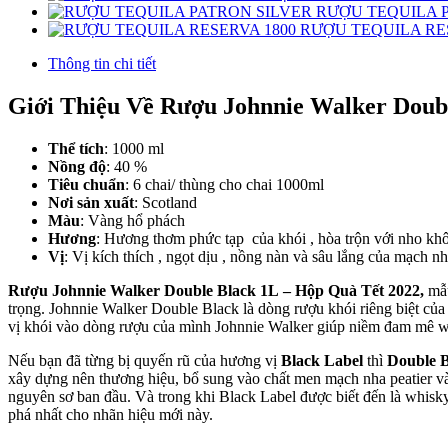
RƯỢU TEQUILA 
RƯỢU TEQUILA RE
Thông tin chi tiết
Giới Thiệu Về Rượu Johnnie Walker Doub
Thể tích
: 1000 ml
Nồng độ
: 40 %
Tiêu chuẩn
: 6 chai/ thùng cho chai 1000ml
Nơi sản xuất
: Scotland
Màu
: Vàng hổ phách
Hương
: Hương thơm phức tạp của khói , hòa trộn với nho khô
Vị
: Vị kích thích , ngọt dịu , nồng nàn và sâu lắng của mạch nh
Rượu Johnnie Walker Double Black 1L – Hộp Quà Tết 2022,
mẫu
trọng. Johnnie Walker Double Black là dòng rượu khói riêng biệt của
vị khói vào dòng rượu của mình Johnnie Walker giúp niềm đam mê w
Nếu bạn đã từng bị quyến rũ của hương vị
Black Label
thì
Double 
xây dựng nên thương hiệu, bổ sung vào chất men mạch nha peatier và
nguyên sơ ban đầu. Và trong khi Black Label được biết đến là whisk
phá nhất cho nhãn hiệu mới này.