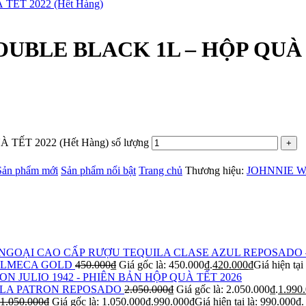
LE BLACK 1L – HỘP QUÀ TẾ
T 2022 (Hết Hàng) số lượng
Sản phẩm mới
Sản phẩm nổi bật
Trang chủ
Thương hiệu:
JOHNNIE 
RƯỢU TEQUILA CLASE AZUL REPOSADO 
OLMECA GOLD
450.000
₫
Giá gốc là: 450.000₫.
420.000
₫
Giá hiện tại
ON JULIO 1942 - PHIÊN BẢN HỘP QUÀ TẾT 2026
LA PATRON REPOSADO
2.050.000
₫
Giá gốc là: 2.050.000₫.
1.990
1.050.000
₫
Giá gốc là: 1.050.000₫.
990.000
₫
Giá hiện tại là: 990.000₫.