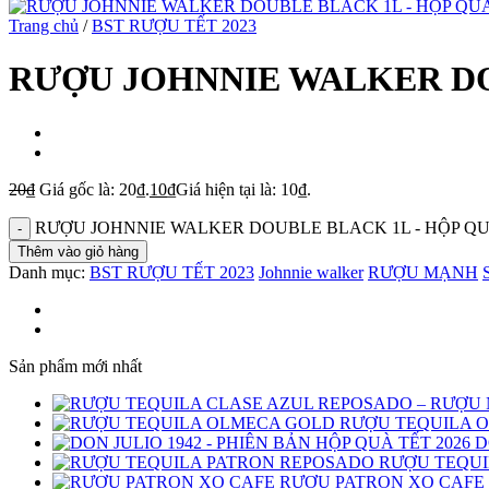
Trang chủ
/
BST RƯỢU TẾT 2023
RƯỢU JOHNNIE WALKER DOUB
20
₫
Giá gốc là: 20₫.
10
₫
Giá hiện tại là: 10₫.
RƯỢU JOHNNIE WALKER DOUBLE BLACK 1L - HỘP QUÀ TẾ
Thêm vào giỏ hàng
Danh mục:
BST RƯỢU TẾT 2023
Johnnie walker
RƯỢU MẠNH
Sản phẩm mới nhất
RƯỢU TEQUILA 
D
RƯỢU TEQUI
RƯỢU PATRON XO CAFE