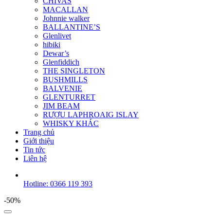
CHIVAS
MACALLAN
Johnnie walker
BALLANTINE’S
Glenlivet
hibiki
Dewar’s
Glenfiddich
THE SINGLETON
BUSHMILLS
BALVENIE
GLENTURRET
JIM BEAM
RƯỢU LAPHROAIG ISLAY
WHISKY KHÁC
Trang chủ
Giới thiệu
Tin tức
Liên hệ
Hotline: 0366 119 393
-50%