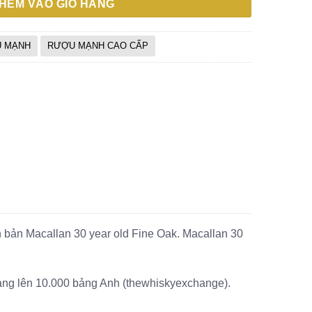
HÊM VÀO GIỎ HÀNG
20₫.
là:
10₫.
 MẠNH
RƯỢU MẠNH CAO CẤP
 bản Macallan 30 year old Fine Oak. Macallan 30
bảng lên 10.000 bảng Anh (thewhiskyexchange).