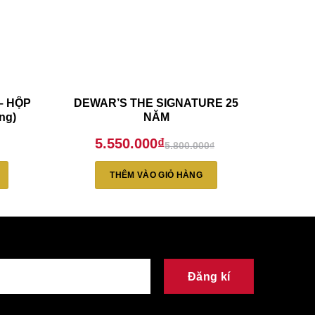
– HỘP
DEWAR’S THE SIGNATURE 25
JOHNN
ng)
NĂM
YEAR
5.550.000
₫
5.800.000
₫
Giá
Giá
gốc
hiện
là:
tại
THÊM VÀO GIỎ HÀNG
5.800.000₫.
là:
5.550.000₫.
Đăng kí