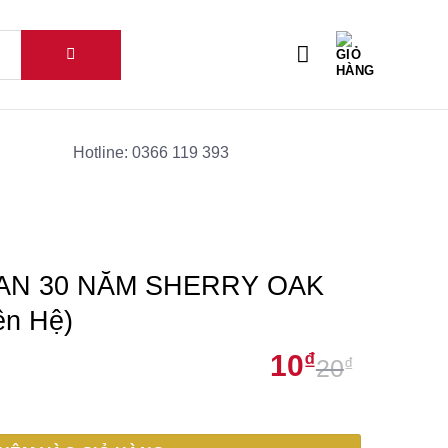
Hotline: 0366 119 393
N 30 NĂM SHERRY OAK
ên Hệ)
10
₫
20
₫
Giá
Giá
RY OAK BLUE LABEL (Liên Hệ) số lượng
gốc
hiện
là:
tại