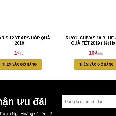
R’S 12 YEARS HỘP QUÀ
RƯỢU CHIVAS 18 BLUE 
2019
QUÀ TẾT 2019 (Hết Hà
1
₫
10
₫
3
₫
20
₫
Giá
Giá
Giá
Giá
gốc
hiện
gốc
hiện
là:
tại
là:
tại
THÊM VÀO GIỎ HÀNG
THÊM VÀO GIỎ HÀNG
3₫.
là:
20₫.
là:
1₫.
10₫.
hận ưu đãi
, Rượu Nga Hoàng sẽ liên hệ