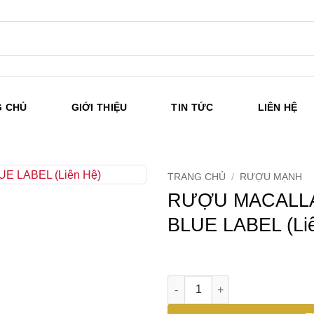
G CHỦ
GIỚI THIỆU
TIN TỨC
LIÊN HỆ
TRANG CHỦ
/
RƯỢU MẠNH
RƯỢU MACALLA
BLUE LABEL (Li
RƯỢU MACALLAN 30 NĂM SHER