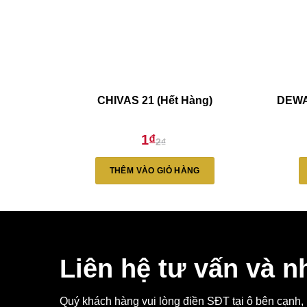
CHIVAS 21 (Hết Hàng)
DEWA
1
₫
2
₫
Giá
Giá
gốc
hiện
là:
tại
THÊM VÀO GIỎ HÀNG
2₫.
là:
1₫.
Liên hệ tư vấn và n
Quý khách hàng vui lòng điền SĐT tại ô bên cạnh