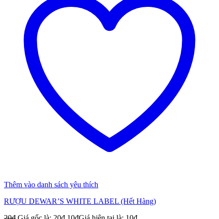
Thêm vào danh sách yêu thích
RƯỢU DEWAR’S WHITE LABEL (Hết Hàng)
20
₫
Giá gốc là: 20₫.
10
₫
Giá hiện tại là: 10₫.