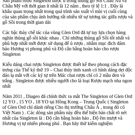
Sản phẩm rượu Singleton được ủ trong thùng gỗ Sồi Châu Âu và
Châu Mỹ với thời gian ít nhất là 12 năm , theo tỷ lệ 1:1 . Đây là
khâu quan trọng nhất trong quá trình sản xuất vì mùi vị cuối cùng
của sản phẩm chịu ảnh hưởng rất nhiều từ sự tương tác giữa rượu và
gỗ Sồi trong thời gian dài
Các bậc thày chế tác của vùng Glen Ord đã tự tay lựa chọn hàng
nghìn thùng gỗ sồi khác nhau . Chỉ những thùng gỗ Sồi tốt nhất và
phù hợp nhất mới được sử dụng để ủ rượu , nhằm mục đich đảm
bảo Hương vị phong phú và Độ cân bằng hoàn hảo cho rượu
Singleton
Kiểu dáng chai rượu Singleton được thiết kế theo phong cách đặc
trưng của Thế kỷ thứ 19 – Chai thủy tinh xanh có hình dáng dẹt độc
đáo lạ mắt với các ký tự trên Mác chai rượu chỉ có 2 mầu đen và
trắng . Singleton được nhiều người cho là loại Rượu mạch nha ngon
nhất
Năm 2011 , Diageo đã chính thức ra mắt The Singleton of Glen Ord
12 YO , 15 YO , 18 YO tại Hông Kong – Trung Quốc ( Singleton
of Glen Ord chỉ dành riêng Cho thị trường Châu Á , trong đó có
Việt Nam ) . Các dòng sản phẩm này đều thể hiện bản chất rõ nét
nhất của Singleton là : Độ cân bằng hoàn hảo , Độ êm mượt và
Hương vị tự nhiên phong phú . Bạn hãy thử kiểm nghiệm