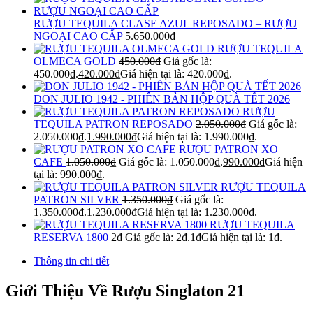
RƯỢU TEQUILA CLASE AZUL REPOSADO – RƯỢU
NGOẠI CAO CẤP
5.650.000
₫
RƯỢU TEQUILA
OLMECA GOLD
450.000
₫
Giá gốc là:
450.000₫.
420.000
₫
Giá hiện tại là: 420.000₫.
DON JULIO 1942 - PHIÊN BẢN HỘP QUÀ TẾT 2026
RƯỢU
TEQUILA PATRON REPOSADO
2.050.000
₫
Giá gốc là:
2.050.000₫.
1.990.000
₫
Giá hiện tại là: 1.990.000₫.
RƯỢU PATRON XO
CAFE
1.050.000
₫
Giá gốc là: 1.050.000₫.
990.000
₫
Giá hiện
tại là: 990.000₫.
RƯỢU TEQUILA
PATRON SILVER
1.350.000
₫
Giá gốc là:
1.350.000₫.
1.230.000
₫
Giá hiện tại là: 1.230.000₫.
RƯỢU TEQUILA
RESERVA 1800
2
₫
Giá gốc là: 2₫.
1
₫
Giá hiện tại là: 1₫.
Thông tin chi tiết
Giới Thiệu Về Rượu Singlaton 21