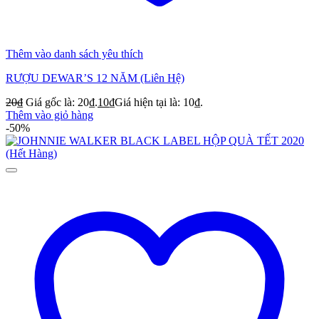
Thêm vào danh sách yêu thích
RƯỢU DEWAR’S 12 NĂM (Liên Hệ)
20
₫
Giá gốc là: 20₫.
10
₫
Giá hiện tại là: 10₫.
Thêm vào giỏ hàng
-50%