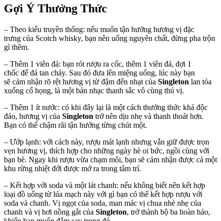
Gợi Ý Thưởng Thức
– Theo kiểu truyền thống: nếu muốn tận hưởng hương vị đặc
trưng của Scotch whisky, bạn nên uống nguyên chất, đừng pha trộn
gì thêm.
– Thêm 1 viên đá: bạn rót rượu ra cốc, thêm 1 viên đá, đợi 1
chốc để đá tan chảy. Sau đó đưa lên miệng uống, lúc này bạn
sẽ cảm nhận rõ rệt hương vị từ đậm đến nhạt của
Singleton
lan tỏa
xuống cổ họng, là một bản nhạc thanh sắc vô cùng thú vị.
– Thêm 1 ít nước: có khi đây lại là một cách thưởng thức khá độc
đáo, hương vị của
Singleton
trở nên dịu nhẹ và thanh thoát hơn.
Bạn có thể chậm rãi tận hưởng từng chút một.
– Ướp lạnh: với cách này, rượu mát lạnh nhưng vẫn giữ được trọn
vẹn hương vị, thích hợp cho những ngày hè oi bức, ngồi cùng với
bạn bè. Ngay khi rượu vừa chạm môi, bạn sẽ cảm nhận được cả một
khu rừng nhiệt đới được mở ra trong tâm trí.
– Kết hợp với soda và một lát chanh: nếu không biết nên kết hợp
loại đồ uống từ lúa mạch này với gì bạn có thể kết hợp rượu với
soda và chanh. Vị ngọt của soda, man mác vị chua nhè nhẹ của
chanh và vị hơi nồng gắt của
Singleton
, trở thành bộ ba hoàn hảo,
khiến bạn muốn đắm say trong đó.