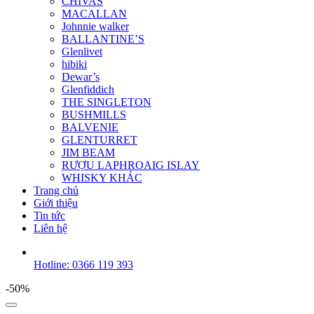
CHIVAS
MACALLAN
Johnnie walker
BALLANTINE’S
Glenlivet
hibiki
Dewar’s
Glenfiddich
THE SINGLETON
BUSHMILLS
BALVENIE
GLENTURRET
JIM BEAM
RƯỢU LAPHROAIG ISLAY
WHISKY KHÁC
Trang chủ
Giới thiệu
Tin tức
Liên hệ
Hotline: 0366 119 393
-50%