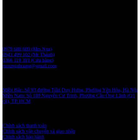
Người chịu trách nhiệm: Bà Vũ Thị Nga
Giấy phép bán buôn rượu số 11 GP-SCT do sở công thương
UBND thành phố Hà Nội cấp ngày 17/1/2024
Liên hệ
0979 688 689 (Mrs Nga)
0943 499 102 (Mr Thành)
0366 119 393 (Cửa hàng)
ruoungahoang@gmail.com
Showroom
Miền Bắc: Số 93 đường Trần Duy Hưng, Phường Yên Hòa, Hà Nội
Miền Nam: Số 180 Nguyễn Cư Trinh, Phường Cầu Ông Lãnh (Q1
cũ), TP. HCM
Chính sách và quy định
Chính sách thanh toán
Chính sách vận chuyển và giao nhận
Chính sách bảo hành