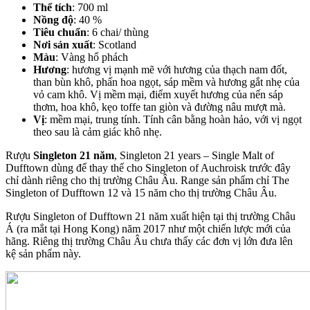
Thể tích
: 700 ml
Nồng độ
: 40 %
Tiêu chuẩn
: 6 chai/ thùng
Nơi sản xuất
: Scotland
Màu
: Vàng hổ phách
Hương
: hương vị mạnh mẽ với hương của thạch nam đốt,
than bùn khô, phấn hoa ngọt, sáp mềm và hương gắt nhẹ của
vỏ cam khô. Vị mềm mại, điểm xuyết hương của nến sáp
thơm, hoa khô, kẹo toffe tan giòn và đường nâu mượt mà.
Vị
: mềm mại, trung tính. Tính cân bằng hoàn hảo, với vị ngọt
theo sau là cảm giác khô nhẹ.
Rượu
Singleton 21 năm
, Singleton 21 years – Single Malt of
Dufftown dùng để thay thế cho Singleton of Auchroisk trước đây
chỉ dành riêng cho thị trường Châu Âu. Range sản phẩm chỉ The
Singleton of Dufftown 12 và 15 năm cho thị trường Châu Âu.
Rượu Singleton of Dufftown 21 năm xuất hiện tại thị trường Châu
Á (ra mắt tại Hong Kong) năm 2017 như một chiến lược mới của
hãng. Riêng thị trường Châu Âu chưa thấy các đơn vị lớn đưa lên
kệ sản phẩm này.