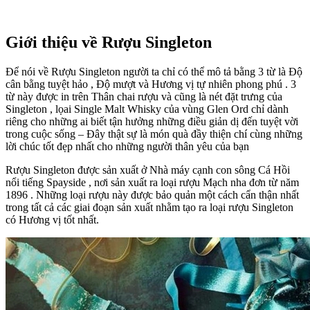
Giới thiệu về Rượu Singleton
Để nói về Rượu Singleton người ta chỉ có thể mô tả bằng 3 từ là Độ
cân bằng tuyệt hảo , Độ mượt và Hương vị tự nhiên phong phú . 3
từ này được in trên Thân chai rượu và cũng là nét đặt trưng của
Singleton , lọai Single Malt Whisky của vùng Glen Ord chỉ dành
riêng cho những ai biết tận hưởng những điều giản dị đến tuyệt vời
trong cuộc sống – Đây thật sự là món quà đầy thiện chí cùng những
lời chúc tốt đẹp nhất cho những người thân yêu của bạn
Rượu Singleton được sản xuất ở Nhà máy cạnh con sông Cá Hồi
nổi tiếng Spayside , nơi sản xuất ra loại rượu Mạch nha đơn từ năm
1896 . Những loại rượu này được bảo quản một cách cẩn thận nhất
trong tất cả các giai đoạn sản xuất nhằm tạo ra loại rượu Singleton
có Hương vị tốt nhất.