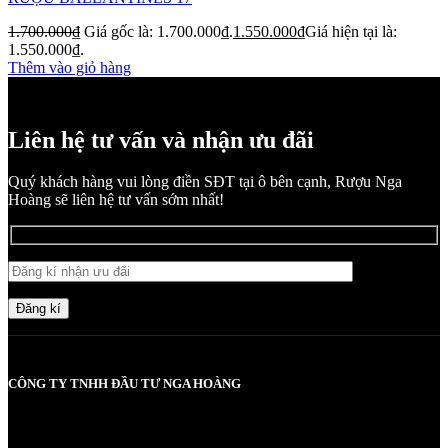
1.700.000
₫
Giá gốc là: 1.700.000₫.
1.550.000
₫
Giá hiện tại là:
1.550.000₫.
Thêm vào giỏ hàng
Liên hệ tư vấn và nhận ưu đãi
Quý khách hàng vui lòng điền SĐT tại ô bên cạnh, Rượu Nga
Hoàng sẽ liên hệ tư vấn sớm nhất!
Đăng kí
CÔNG TY TNHH ĐẦU TƯ NGA HOÀNG
MST: 0107830980 do Sở KH và ĐT TP Hà Nội cấp lần đầu ngày
2017-05-08, cấp lần 3 ngày 6/5/2025