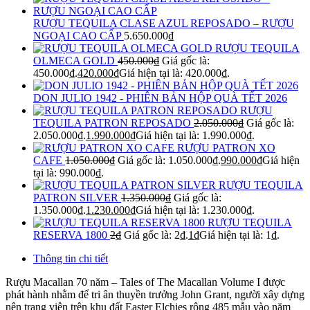
RƯỢU TEQUILA CLASE AZUL REPOSADO – RƯỢU
NGOẠI CAO CẤP
5.650.000
₫
RƯỢU TEQUILA
OLMECA GOLD
450.000
₫
Giá gốc là:
450.000₫.
420.000
₫
Giá hiện tại là: 420.000₫.
DON JULIO 1942 - PHIÊN BẢN HỘP QUÀ TẾT 2026
RƯỢU
TEQUILA PATRON REPOSADO
2.050.000
₫
Giá gốc là:
2.050.000₫.
1.990.000
₫
Giá hiện tại là: 1.990.000₫.
RƯỢU PATRON XO
CAFE
1.050.000
₫
Giá gốc là: 1.050.000₫.
990.000
₫
Giá hiện
tại là: 990.000₫.
RƯỢU TEQUILA
PATRON SILVER
1.350.000
₫
Giá gốc là:
1.350.000₫.
1.230.000
₫
Giá hiện tại là: 1.230.000₫.
RƯỢU TEQUILA
RESERVA 1800
2
₫
Giá gốc là: 2₫.
1
₫
Giá hiện tại là: 1₫.
Thông tin chi tiết
Rượu Macallan 70 năm – Tales of The Macallan Volume I được
phát hành nhằm để tri ân thuyền trưởng John Grant, người xây dựng
nên trang viên trên khu đất Easter Elchies rộng 485 mẫu vào năm