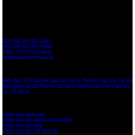
Người chịu trách nhiệm: Bà Vũ Thị Nga
Giấy phép bán buôn rượu số 11 GP-SCT do sở công thương
UBND thành phố Hà Nội cấp ngày 17/1/2024
Liên hệ
0979 688 689 (Mrs Nga)
0943 499 102 (Mr Thành)
0366 119 393 (Cửa hàng)
ruoungahoang@gmail.com
Showroom
Miền Bắc: Số 93 đường Trần Duy Hưng, Phường Yên Hòa, Hà Nội
Miền Nam: Số 180 Nguyễn Cư Trinh, Phường Cầu Ông Lãnh (Q1
cũ), TP. HCM
Chính sách và quy định
Chính sách thanh toán
Chính sách vận chuyển và giao nhận
Chính sách bảo hành
Chính sách bảo mật thông tin