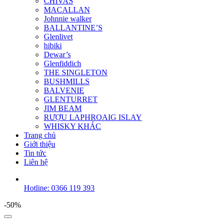
CHIVAS
MACALLAN
Johnnie walker
BALLANTINE’S
Glenlivet
hibiki
Dewar’s
Glenfiddich
THE SINGLETON
BUSHMILLS
BALVENIE
GLENTURRET
JIM BEAM
RƯỢU LAPHROAIG ISLAY
WHISKY KHÁC
Trang chủ
Giới thiệu
Tin tức
Liên hệ
Hotline: 0366 119 393
-50%