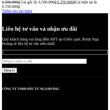
6.500.000
₫
Giá gốc là: 6.500.000₫.
6.350.000
₫
Giá hiện tại là:
6.350.000₫.
Thêm vào giỏ hàng
Liên hệ tư vấn và nhận ưu đãi
Quý khách hàng vui lòng điền SĐT tại ô bên cạnh, Rượu Nga
Hoàng sẽ liên hệ tư vấn sớm nhất!
Đăng kí
CÔNG TY TNHH ĐẦU TƯ NGA HOÀNG
MST: 0107830980 do Sở KH và ĐT TP Hà Nội cấp lần đầu ngày
2017-05-08, cấp lần 3 ngày 6/5/2025