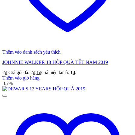
Thêm vào danh sách yêu thích
JOHNNIE WALKER 18-HỘP QUÀ TẾT NĂM 2019
2
₫
Giá gốc là: 2₫.
1
₫
Giá hiện tại là: 1₫.
Thêm vào giỏ hàng
-67%