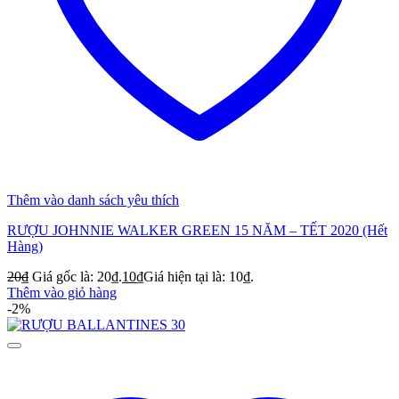
Thêm vào danh sách yêu thích
RƯỢU JOHNNIE WALKER GREEN 15 NĂM – TẾT 2020 (Hết
Hàng)
20
₫
Giá gốc là: 20₫.
10
₫
Giá hiện tại là: 10₫.
Thêm vào giỏ hàng
-2%