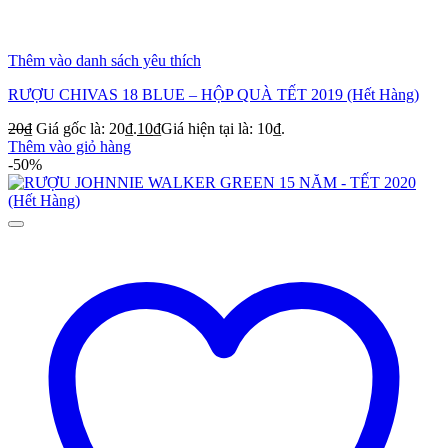
Thêm vào danh sách yêu thích
RƯỢU CHIVAS 18 BLUE – HỘP QUÀ TẾT 2019 (Hết Hàng)
20
₫
Giá gốc là: 20₫.
10
₫
Giá hiện tại là: 10₫.
Thêm vào giỏ hàng
-50%