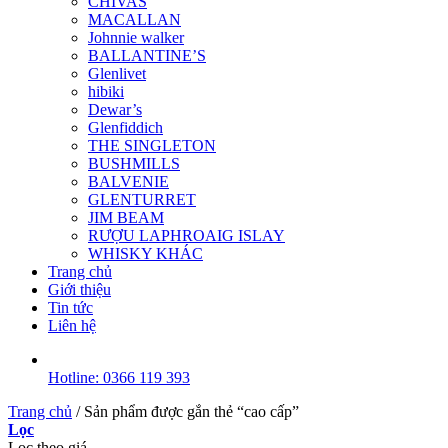
CHIVAS
MACALLAN
Johnnie walker
BALLANTINE’S
Glenlivet
hibiki
Dewar’s
Glenfiddich
THE SINGLETON
BUSHMILLS
BALVENIE
GLENTURRET
JIM BEAM
RƯỢU LAPHROAIG ISLAY
WHISKY KHÁC
Trang chủ
Giới thiệu
Tin tức
Liên hệ
Hotline: 0366 119 393
Trang chủ
/
Sản phẩm được gắn thẻ “cao cấp”
Lọc
Lọc theo giá