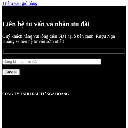
Thêm vào giỏ hàng
Liên hệ tư vấn và nhận ưu đãi
Quý khách hàng vui lòng điền SĐT tại ô bên cạnh, Rượu Nga
Hoàng sẽ liên hệ tư vấn sớm nhất!
Đăng kí
CÔNG TY TNHH ĐẦU TƯ NGA HOÀNG
MST: 0107830980 do Sở KH và ĐT TP Hà Nội cấp lần đầu ngày
2017-05-08, cấp lần 3 ngày 6/5/2025
Người chịu trách nhiệm: Bà Vũ Thị Nga