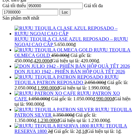
Giá tối thiểu
Giá tối đa
Lọc
Sản phẩm mới nhất
RƯỢU TEQUILA CLASE AZUL REPOSADO – RƯỢU
NGOẠI CAO CẤP
5.650.000
₫
RƯỢU TEQUILA
OLMECA GOLD
450.000
₫
Giá gốc là:
450.000₫.
420.000
₫
Giá hiện tại là: 420.000₫.
DON JULIO 1942 - PHIÊN BẢN HỘP QUÀ TẾT 2026
RƯỢU
TEQUILA PATRON REPOSADO
2.050.000
₫
Giá gốc là:
2.050.000₫.
1.990.000
₫
Giá hiện tại là: 1.990.000₫.
RƯỢU PATRON XO
CAFE
1.050.000
₫
Giá gốc là: 1.050.000₫.
990.000
₫
Giá hiện
tại là: 990.000₫.
RƯỢU TEQUILA
PATRON SILVER
1.350.000
₫
Giá gốc là:
1.350.000₫.
1.230.000
₫
Giá hiện tại là: 1.230.000₫.
RƯỢU TEQUILA
RESERVA 1800
2
₫
Giá gốc là: 2₫.
1
₫
Giá hiện tại là: 1₫.