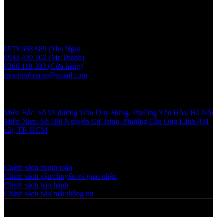
Giấy phép bán buôn rượu số 11 GP-SCT do sở công thương
UBND thành phố Hà Nội cấp ngày 17/1/2024
Liên hệ
0979 688 689 (Mrs Nga)
0943 499 102 (Mr Thành)
0366 119 393 (Cửa hàng)
ruoungahoang@gmail.com
Showroom
Miền Bắc: Số 93 đường Trần Duy Hưng, Phường Yên Hòa, Hà Nội
Miền Nam: Số 180 Nguyễn Cư Trinh, Phường Cầu Ông Lãnh (Q1
cũ), TP. HCM
Chính sách và quy định
Chính sách thanh toán
Chính sách vận chuyển và giao nhận
Chính sách bảo hành
Chính sách bảo mật thông tin
Copyright © 2025 NGAHOANG. All rights reserved