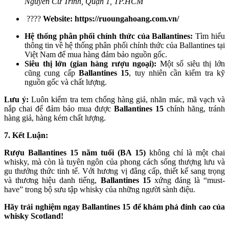
Nguyễn Cư Trinh, Quận 1, TP.HCM
????
Website: https://ruoungahoang.com.vn/
Hệ thống phân phối chính thức của Ballantines:
Tìm hiểu
thông tin về hệ thống phân phối chính thức của Ballantines tại
Việt Nam để mua hàng đảm bảo nguồn gốc.
Siêu thị lớn (gian hàng rượu ngoại):
Một số siêu thị lớn
cũng cung cấp
Ballantines 15
, tuy nhiên cần kiểm tra kỹ
nguồn gốc và chất lượng.
Lưu ý:
Luôn kiểm tra tem chống hàng giả, nhãn mác, mã vạch và
nắp chai để đảm bảo mua được
Ballantines 15
chính hãng, tránh
hàng giả, hàng kém chất lượng.
7. Kết Luận:
Rượu Ballantines 15 năm tuổi (BA 15)
không chỉ là một chai
whisky, mà còn là tuyên ngôn của phong cách sống thượng lưu và
gu thưởng thức tinh tế. Với hương vị đẳng cấp, thiết kế sang trọng
và thương hiệu danh tiếng,
Ballantines 15
xứng đáng là “must-
have” trong bộ sưu tập whisky của những người sành điệu.
Hãy trải nghiệm ngay Ballantines 15 để khám phá đỉnh cao của
whisky Scotland!