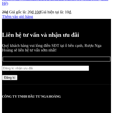
Hệ)
20
₫
Giá gốc là: 20₫.
10
₫
Giá hiện tại là: 10₫.
Thêm vào giỏ hàng
Liên hệ tư vấn và nhận ưu đãi
Quý khách hàng vui lòng điền SĐT tại ô bên cạnh, Rượu Nga
Hoàng sẽ liên hệ tư vấn sớm nhất!
Đăng kí
CÔNG TY TNHH ĐẦU TƯ NGA HOÀNG
MST: 0107830980 do Sở KH và ĐT TP Hà Nội cấp lần đầu ngày
2017-05-08, cấp lần 3 ngày 6/5/2025