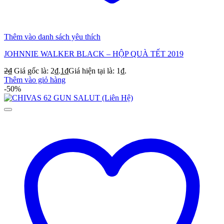
Thêm vào danh sách yêu thích
JOHNNIE WALKER BLACK – HỘP QUÀ TẾT 2019
2
₫
Giá gốc là: 2₫.
1
₫
Giá hiện tại là: 1₫.
Thêm vào giỏ hàng
-50%