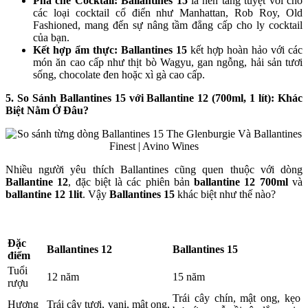
Pha chế Cocktail:
Ballantines 15
là nền tảng tuyệt vời cho
các loại cocktail cổ điển như Manhattan, Rob Roy, Old
Fashioned, mang đến sự nâng tầm đẳng cấp cho ly cocktail
của bạn.
Kết hợp ẩm thực:
Ballantines 15
kết hợp hoàn hảo với các
món ăn cao cấp như thịt bò Wagyu, gan ngỗng, hải sản tươi
sống, chocolate đen hoặc xì gà cao cấp.
5. So Sánh Ballantines 15 với Ballantine 12 (700ml, 1 lít): Khác
Biệt Nằm Ở Đâu?
Nhiều người yêu thích Ballantines cũng quen thuộc với dòng
Ballantine 12
, đặc biệt là các phiên bản
ballantine 12 700ml
và
ballantine 12 1lit
. Vậy
Ballantines 15
khác biệt như thế nào?
Đặc
Ballantines 12
Ballantines 15
điểm
Tuổi
12 năm
15 năm
rượu
Trái cây chín, mật ong, kẹo
Hương
Trái cây tươi, vani, mật ong,