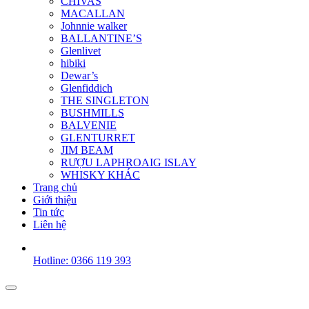
CHIVAS
MACALLAN
Johnnie walker
BALLANTINE’S
Glenlivet
hibiki
Dewar’s
Glenfiddich
THE SINGLETON
BUSHMILLS
BALVENIE
GLENTURRET
JIM BEAM
RƯỢU LAPHROAIG ISLAY
WHISKY KHÁC
Trang chủ
Giới thiệu
Tin tức
Liên hệ
Hotline: 0366 119 393