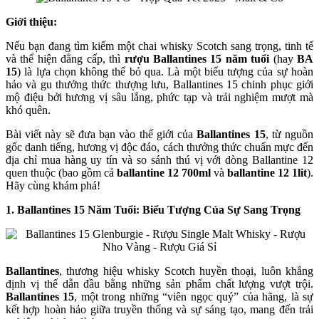
Giới thiệu:
Nếu bạn đang tìm kiếm một chai whisky Scotch sang trọng, tinh tế
và thể hiện đẳng cấp, thì
rượu Ballantines 15 năm tuổi
(hay
BA
15
) là lựa chọn không thể bỏ qua. Là một biểu tượng của sự hoàn
hảo và gu thưởng thức thượng lưu, Ballantines 15 chinh phục giới
mộ điệu bởi hương vị sâu lắng, phức tạp và trải nghiệm mượt mà
khó quên.
Bài viết này sẽ đưa bạn vào thế giới của
Ballantines 15
, từ nguồn
gốc danh tiếng, hương vị độc đáo, cách thưởng thức chuẩn mực đến
địa chỉ mua hàng uy tín và so sánh thú vị với dòng Ballantine 12
quen thuộc (bao gồm cả
ballantine 12 700ml
và
ballantine 12 1lit
).
Hãy cùng khám phá!
1. Ballantines 15 Năm Tuổi: Biểu Tượng Của Sự Sang Trọng
Ballantines
, thương hiệu whisky Scotch huyền thoại, luôn khẳng
định vị thế dẫn đầu bằng những sản phẩm chất lượng vượt trội.
Ballantines 15
, một trong những “viên ngọc quý” của hãng, là sự
kết hợp hoàn hảo giữa truyền thống và sự sáng tạo, mang đến trải