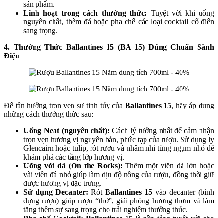
sản phẩm.
Linh hoạt trong cách thưởng thức:
Tuyệt vời khi uống
nguyên chất, thêm đá hoặc pha chế các loại cocktail cổ điển
sang trọng.
4. Thưởng Thức Ballantines 15 (BA 15) Đúng Chuẩn Sành
Điệu
Để tận hưởng trọn vẹn sự tinh túy của
Ballantines 15
, hãy áp dụng
những cách thưởng thức sau:
Uống Neat (nguyên chất):
Cách lý tưởng nhất để cảm nhận
trọn vẹn hương vị nguyên bản, phức tạp của rượu. Sử dụng ly
Glencairn hoặc tulip, rót rượu và nhâm nhi từng ngụm nhỏ để
khám phá các tầng lớp hương vị.
Uống với đá (On the Rocks):
Thêm một viên đá lớn hoặc
vài viên đá nhỏ giúp làm dịu độ nồng của rượu, đồng thời giữ
được hương vị đặc trưng.
Sử dụng Decanter:
Rót
Ballantines 15
vào decanter (bình
đựng rượu) giúp rượu “thở”, giải phóng hương thơm và làm
tăng thêm sự sang trọng cho trải nghiệm thưởng thức.