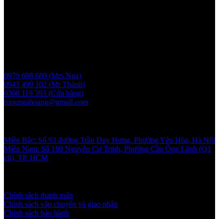
Người chịu trách nhiệm: Bà Vũ Thị Nga
Giấy phép bán buôn rượu số 11 GP-SCT do sở công thương
UBND thành phố Hà Nội cấp ngày 17/1/2024
Liên hệ
0979 688 689 (Mrs Nga)
0943 499 102 (Mr Thành)
0366 119 393 (Cửa hàng)
ruoungahoang@gmail.com
Showroom
Miền Bắc: Số 93 đường Trần Duy Hưng, Phường Yên Hòa, Hà Nội
Miền Nam: Số 180 Nguyễn Cư Trinh, Phường Cầu Ông Lãnh (Q1
cũ), TP. HCM
Chính sách và quy định
Chính sách thanh toán
Chính sách vận chuyển và giao nhận
Chính sách bảo hành