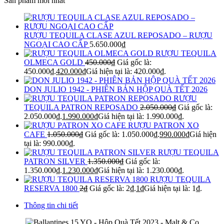
Sản phẩm mới nhất
RƯỢU TEQUILA CLASE AZUL REPOSADO – RƯỢU
NGOẠI CAO CẤP
5.650.000
₫
RƯỢU TEQUILA
OLMECA GOLD
450.000
₫
Giá gốc là:
450.000₫.
420.000
₫
Giá hiện tại là: 420.000₫.
DON JULIO 1942 - PHIÊN BẢN HỘP QUÀ TẾT 2026
RƯỢU
TEQUILA PATRON REPOSADO
2.050.000
₫
Giá gốc là:
2.050.000₫.
1.990.000
₫
Giá hiện tại là: 1.990.000₫.
RƯỢU PATRON XO
CAFE
1.050.000
₫
Giá gốc là: 1.050.000₫.
990.000
₫
Giá hiện
tại là: 990.000₫.
RƯỢU TEQUILA
PATRON SILVER
1.350.000
₫
Giá gốc là:
1.350.000₫.
1.230.000
₫
Giá hiện tại là: 1.230.000₫.
RƯỢU TEQUILA
RESERVA 1800
2
₫
Giá gốc là: 2₫.
1
₫
Giá hiện tại là: 1₫.
Thông tin chi tiết