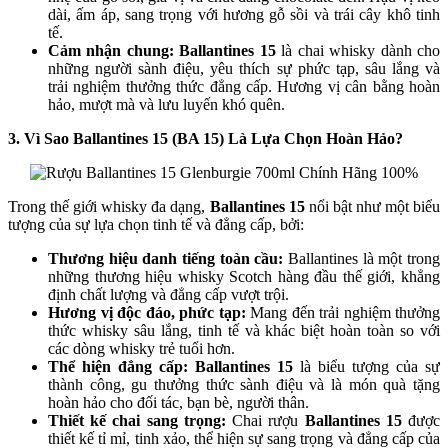
dài, ấm áp, sang trọng với hương gỗ sồi và trái cây khô tinh
tế.
Cảm nhận chung:
Ballantines 15
là chai whisky dành cho
những người sành điệu, yêu thích sự phức tạp, sâu lắng và
trải nghiệm thưởng thức đẳng cấp. Hương vị cân bằng hoàn
hảo, mượt mà và lưu luyến khó quên.
3. Vì Sao Ballantines 15 (BA 15) Là Lựa Chọn Hoàn Hảo?
Trong thế giới whisky đa dạng,
Ballantines 15
nổi bật như một biểu
tượng của sự lựa chọn tinh tế và đẳng cấp, bởi:
Thương hiệu danh tiếng toàn cầu:
Ballantines là một trong
những thương hiệu whisky Scotch hàng đầu thế giới, khẳng
định chất lượng và đẳng cấp vượt trội.
Hương vị độc đáo, phức tạp:
Mang đến trải nghiệm thưởng
thức whisky sâu lắng, tinh tế và khác biệt hoàn toàn so với
các dòng whisky trẻ tuổi hơn.
Thể hiện đẳng cấp:
Ballantines 15
là biểu tượng của sự
thành công, gu thưởng thức sành điệu và là món quà tặng
hoàn hảo cho đối tác, bạn bè, người thân.
Thiết kế chai sang trọng:
Chai rượu
Ballantines 15
được
thiết kế tỉ mỉ, tinh xảo, thể hiện sự sang trọng và đẳng cấp của