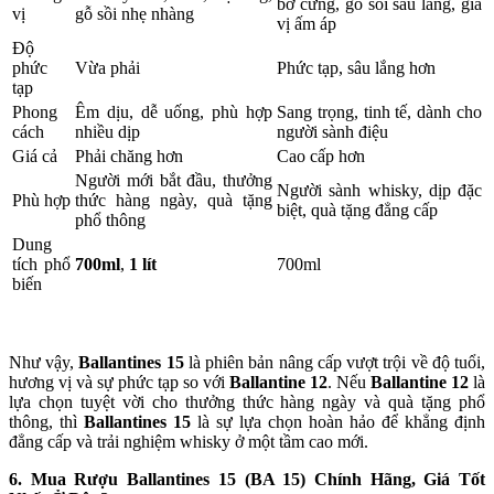
bơ cứng, gỗ sồi sâu lắng, gia
vị
gỗ sồi nhẹ nhàng
vị ấm áp
Độ
phức
Vừa phải
Phức tạp, sâu lắng hơn
tạp
Phong
Êm dịu, dễ uống, phù hợp
Sang trọng, tinh tế, dành cho
cách
nhiều dịp
người sành điệu
Giá cả
Phải chăng hơn
Cao cấp hơn
Người mới bắt đầu, thưởng
Người sành whisky, dịp đặc
Phù hợp
thức hàng ngày, quà tặng
biệt, quà tặng đẳng cấp
phổ thông
Dung
tích phổ
700ml
,
1 lít
700ml
biến
Như vậy,
Ballantines 15
là phiên bản nâng cấp vượt trội về độ tuổi,
hương vị và sự phức tạp so với
Ballantine 12
. Nếu
Ballantine 12
là
lựa chọn tuyệt vời cho thưởng thức hàng ngày và quà tặng phổ
thông, thì
Ballantines 15
là sự lựa chọn hoàn hảo để khẳng định
đẳng cấp và trải nghiệm whisky ở một tầm cao mới.
6. Mua Rượu Ballantines 15 (BA 15) Chính Hãng, Giá Tốt