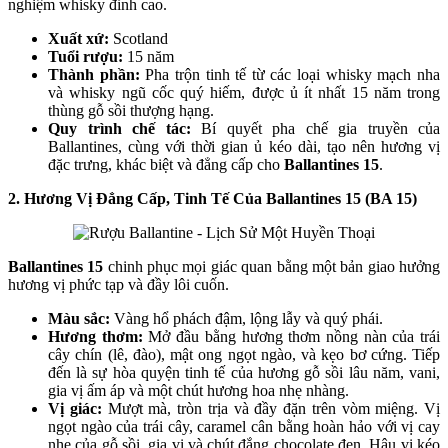
nghiệm whisky đỉnh cao.
Xuất xứ:
Scotland
Tuổi rượu:
15 năm
Thành phần:
Pha trộn tinh tế từ các loại whisky mạch nha
và whisky ngũ cốc quý hiếm, được ủ ít nhất 15 năm trong
thùng gỗ sồi thượng hạng.
Quy trình chế tác:
Bí quyết pha chế gia truyền của
Ballantines, cùng với thời gian ủ kéo dài, tạo nên hương vị
đặc trưng, khác biệt và đẳng cấp cho
Ballantines 15
.
2. Hương Vị Đẳng Cấp, Tinh Tế Của Ballantines 15 (BA 15)
Ballantines 15
chinh phục mọi giác quan bằng một bản giao hưởng
hương vị phức tạp và đầy lôi cuốn.
Màu sắc:
Vàng hổ phách đậm, lộng lẫy và quý phái.
Hương thơm:
Mở đầu bằng hương thơm nồng nàn của trái
cây chín (lê, đào), mật ong ngọt ngào, và kẹo bơ cứng. Tiếp
đến là sự hòa quyện tinh tế của hương gỗ sồi lâu năm, vani,
gia vị ấm áp và một chút hương hoa nhẹ nhàng.
Vị giác:
Mượt mà, tròn trịa và đầy đặn trên vòm miệng. Vị
ngọt ngào của trái cây, caramel cân bằng hoàn hảo với vị cay
nhẹ của gỗ sồi, gia vị và chút đắng chocolate đen. Hậu vị kéo