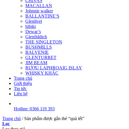
CHIVAS
MACALLAN
Johnnie walker
BALLANTINE’S
Glenlivet
hibiki
Dewar’s
Glenfiddich
THE SINGLETON
BUSHMILLS
BALVENIE
GLENTURRET
JIM BEAM
RƯỢU LAPHROAIG ISLAY
WHISKY KHÁC
Trang chủ
Giới thiệu
Tin tức
Liên hệ
Hotline: 0366 119 393
Trang chủ
/
Sản phẩm được gắn thẻ “quà tết”
Lọc
Lọc theo giá