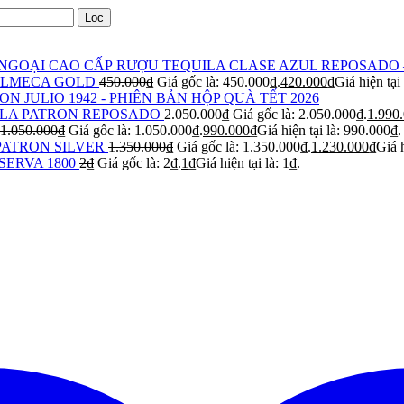
Lọc
RƯỢU TEQUILA CLASE AZUL REPOSADO 
OLMECA GOLD
450.000
₫
Giá gốc là: 450.000₫.
420.000
₫
Giá hiện tại
ON JULIO 1942 - PHIÊN BẢN HỘP QUÀ TẾT 2026
LA PATRON REPOSADO
2.050.000
₫
Giá gốc là: 2.050.000₫.
1.990
1.050.000
₫
Giá gốc là: 1.050.000₫.
990.000
₫
Giá hiện tại là: 990.000₫.
PATRON SILVER
1.350.000
₫
Giá gốc là: 1.350.000₫.
1.230.000
₫
Giá h
SERVA 1800
2
₫
Giá gốc là: 2₫.
1
₫
Giá hiện tại là: 1₫.