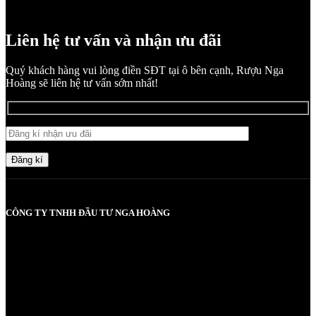
Liên hệ tư vấn và nhận ưu đãi
Quý khách hàng vui lòng điền SĐT tại ô bên cạnh, Rượu Nga
Hoàng sẽ liên hệ tư vấn sớm nhất!
Đăng kí
CÔNG TY TNHH ĐẦU TƯ NGA HOÀNG
MST: 0107830980 do Sở KH và ĐT TP Hà Nội cấp lần đầu ngày
2017-05-08, cấp lần 3 ngày 6/5/2025
Người chịu trách nhiệm: Bà Vũ Thị Nga
Giấy phép bán buôn rượu số 11 GP-SCT do sở công thương
UBND thành phố Hà Nội cấp ngày 17/1/2024