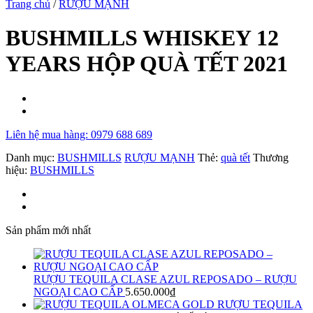
Trang chủ
/
RƯỢU MẠNH
BUSHMILLS WHISKEY 12
YEARS HỘP QUÀ TẾT 2021
Liên hệ mua hàng: 0979 688 689
Danh mục:
BUSHMILLS
RƯỢU MẠNH
Thẻ:
quà tết
Thương
hiệu:
BUSHMILLS
Sản phẩm mới nhất
RƯỢU TEQUILA CLASE AZUL REPOSADO – RƯỢU
NGOẠI CAO CẤP
5.650.000
₫
RƯỢU TEQUILA