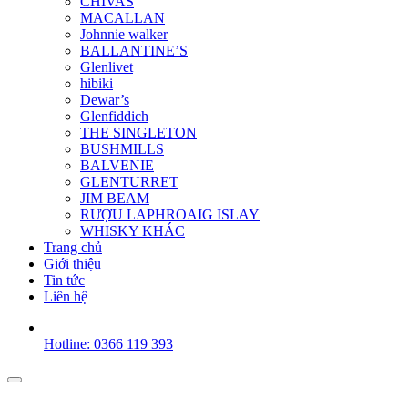
CHIVAS
MACALLAN
Johnnie walker
BALLANTINE’S
Glenlivet
hibiki
Dewar’s
Glenfiddich
THE SINGLETON
BUSHMILLS
BALVENIE
GLENTURRET
JIM BEAM
RƯỢU LAPHROAIG ISLAY
WHISKY KHÁC
Trang chủ
Giới thiệu
Tin tức
Liên hệ
Hotline: 0366 119 393