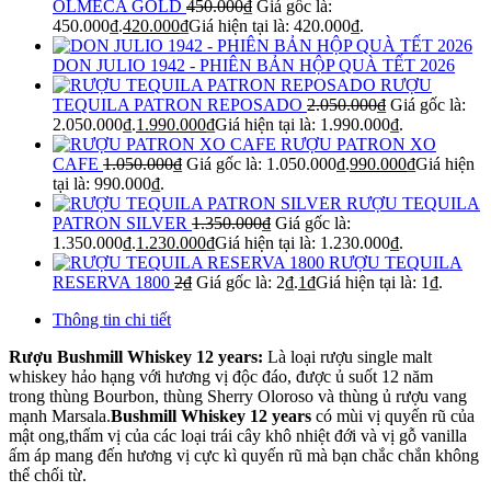
OLMECA GOLD
450.000
₫
Giá gốc là:
450.000₫.
420.000
₫
Giá hiện tại là: 420.000₫.
DON JULIO 1942 - PHIÊN BẢN HỘP QUÀ TẾT 2026
RƯỢU
TEQUILA PATRON REPOSADO
2.050.000
₫
Giá gốc là:
2.050.000₫.
1.990.000
₫
Giá hiện tại là: 1.990.000₫.
RƯỢU PATRON XO
CAFE
1.050.000
₫
Giá gốc là: 1.050.000₫.
990.000
₫
Giá hiện
tại là: 990.000₫.
RƯỢU TEQUILA
PATRON SILVER
1.350.000
₫
Giá gốc là:
1.350.000₫.
1.230.000
₫
Giá hiện tại là: 1.230.000₫.
RƯỢU TEQUILA
RESERVA 1800
2
₫
Giá gốc là: 2₫.
1
₫
Giá hiện tại là: 1₫.
Thông tin chi tiết
Rượu Bushmill Whiskey 12 years:
Là loại rượu single malt
whiskey hảo hạng với hương vị độc đáo, được ủ suốt 12 năm
trong thùng Bourbon, thùng Sherry Oloroso và thùng ủ rượu vang
mạnh Marsala.
Bushmill Whiskey 12 years
có mùi vị quyến rũ của
mật ong,thấm vị của các loại trái cây khô nhiệt đới và vị gỗ vanilla
ấm áp mang đến hương vị cực kì quyến rũ mà bạn chắc chắn không
thể chối từ.