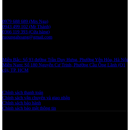
Liên hệ
0979 688 689 (Mrs Nga)
0943 499 102 (Mr Thành)
0366 119 393 (Cửa hàng)
ruoungahoang@gmail.com
Showroom
Miền Bắc: Số 93 đường Trần Duy Hưng, Phường Yên Hòa, Hà Nội
Miền Nam: Số 180 Nguyễn Cư Trinh, Phường Cầu Ông Lãnh (Q1
cũ), TP. HCM
Chính sách và quy định
Chính sách thanh toán
Chính sách vận chuyển và giao nhận
Chính sách bảo hành
Chính sách bảo mật thông tin
Copyright © 2025 NGAHOANG. All rights reserved