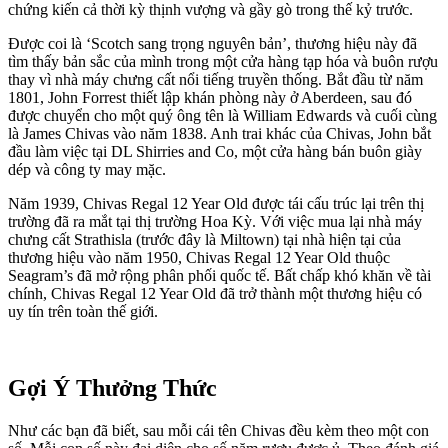
chứng kiến ​​cả thời kỳ thịnh vượng và gầy gò trong thế kỷ trước.
Được coi là ‘Scotch sang trọng nguyên bản’, thương hiệu này đã
tìm thấy bản sắc của mình trong một cửa hàng tạp hóa và buôn rượu
thay vì nhà máy chưng cất nổi tiếng truyền thống. Bắt đầu từ năm
1801, John Forrest thiết lập khán phòng này ở Aberdeen, sau đó
được chuyển cho một quý ông tên là William Edwards và cuối cùng
là James Chivas vào năm 1838. Anh trai khác của Chivas, John bắt
đầu làm việc tại DL Shirries and Co, một cửa hàng bán buôn giày
dép và công ty may mặc.
Năm 1939, Chivas Regal 12 Year Old được tái cấu trúc lại trên thị
trường đã ra mắt tại thị trường Hoa Kỳ. Với việc mua lại nhà máy
chưng cất Strathisla (trước đây là Miltown) tại nhà hiện tại của
thương hiệu vào năm 1950, Chivas Regal 12 Year Old thuộc
Seagram’s đã mở rộng phân phối quốc tế. Bất chấp khó khăn về tài
chính, Chivas Regal 12 Year Old đã trở thành một thương hiệu có
uy tín trên toàn thế giới.
Gợi Ý Thưởng Thức
Như các bạn đã biết, sau mỗi cái tên Chivas đều kèm theo một con