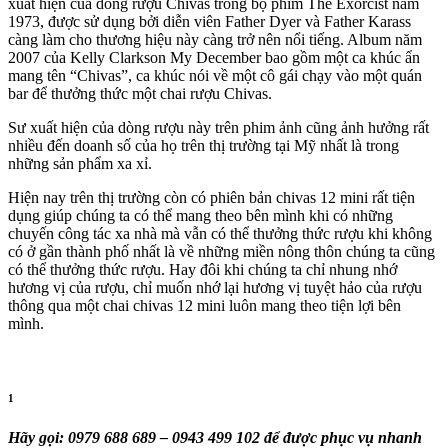
xuất hiện của dòng rượu Chivas trong bộ phim The Exorcist năm
1973, được sử dụng bởi diễn viên Father Dyer và Father Karass
càng làm cho thương hiệu này càng trở nên nổi tiếng. Album năm
2007 của Kelly Clarkson My December bao gồm một ca khúc ẩn
mang tên “Chivas”, ca khúc nói về một cô gái chạy vào một quán
bar để thưởng thức một chai rượu Chivas.
Sư xuất hiện của dòng rượu này trên phim ảnh cũng ảnh hưởng rất
nhiều đến doanh số của họ trên thị trường tại Mỹ nhất là trong
những sản phẩm xa xỉ.
Hiện nay trên thị trường còn có phiên bản chivas 12 mini rất tiện
dụng giúp chúng ta có thể mang theo bên mình khi có những
chuyến công tác xa nhà mà vẫn có thể thưởng thức rượu khi không
có ở gần thành phố nhất là về những miền nông thôn chúng ta cũng
có thể thưởng thức rượu. Hay đôi khi chúng ta chỉ nhung nhớ
hương vị của rượu, chỉ muốn nhớ lại hương vị tuyệt hảo của rượu
thông qua một chai chivas 12 mini luôn mang theo tiện lợi bên
mình.
1
Hãy gọi: 0979 688 689 – 0943 499 102 để được phục vụ nhanh