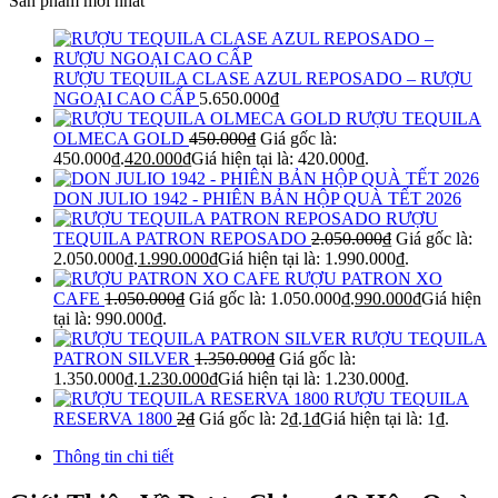
Sản phẩm mới nhất
RƯỢU TEQUILA CLASE AZUL REPOSADO – RƯỢU
NGOẠI CAO CẤP
5.650.000
₫
RƯỢU TEQUILA
OLMECA GOLD
450.000
₫
Giá gốc là:
450.000₫.
420.000
₫
Giá hiện tại là: 420.000₫.
DON JULIO 1942 - PHIÊN BẢN HỘP QUÀ TẾT 2026
RƯỢU
TEQUILA PATRON REPOSADO
2.050.000
₫
Giá gốc là:
2.050.000₫.
1.990.000
₫
Giá hiện tại là: 1.990.000₫.
RƯỢU PATRON XO
CAFE
1.050.000
₫
Giá gốc là: 1.050.000₫.
990.000
₫
Giá hiện
tại là: 990.000₫.
RƯỢU TEQUILA
PATRON SILVER
1.350.000
₫
Giá gốc là:
1.350.000₫.
1.230.000
₫
Giá hiện tại là: 1.230.000₫.
RƯỢU TEQUILA
RESERVA 1800
2
₫
Giá gốc là: 2₫.
1
₫
Giá hiện tại là: 1₫.
Thông tin chi tiết