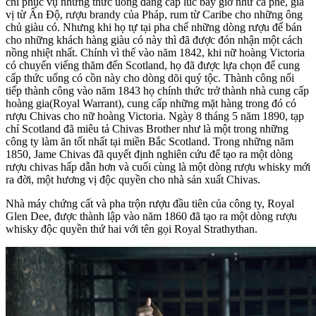
chỉ phục vụ những thức uống đẳng cấp lúc bấy giờ như cà phê, gia
vị từ Ấn Độ, rượu brandy của Pháp, rum từ Caribe cho những ông
chủ giàu có. Nhưng khi họ tự tại pha chế những dòng rượu để bán
cho những khách hàng giàu có này thì đã được đón nhận một cách
nồng nhiệt nhất. Chính vì thế vào năm 1842, khi nữ hoàng Victoria
có chuyến viếng thăm đến Scotland, họ đã được lựa chọn để cung
cấp thức uống có cồn này cho dòng dõi quý tộc. Thành công nối
tiếp thành công vào năm 1843 họ chính thức trở thành nhà cung cấp
hoàng gia(Royal Warrant), cung cấp những mặt hàng trong đó có
rượu Chivas cho nữ hoàng Victoria. Ngày 8 tháng 5 năm 1890, tạp
chí Scotland đã miêu tả Chivas Brother như là một trong những
công ty làm ăn tốt nhất tại miền Bắc Scotland. Trong những năm
1850, Jame Chivas đã quyết định nghiên cứu để tạo ra một dòng
rượu chivas hấp dẫn hơn và cuối cùng là một dòng rượu whisky mới
ra đời, một hương vị độc quyền cho nhà sản xuất Chivas.
Nhà máy chứng cất và pha trộn rượu đầu tiên của công ty, Royal
Glen Dee, được thành lập vào năm 1860 đã tạo ra một dòng rượu
whisky độc quyền thứ hai với tên gọi Royal Strathythan.