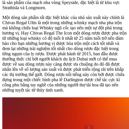
là sản phẩm của mạch nha vùng Speyside, đặc biệt là từ khu vực
Strathisla và Longmorn.
Một dòng sản phẩm rất đặc biệt khác của nhà sản xuất này chính là
Chivas Regal Ultis là một trong những whisky mạch nha pha trộn
mà không chứa loại Whisky ngũ cốc tạo nên một sự đột phá trong
hương vị. Hay Chivas Regal The Icon một dòng rượu được pha trộn
từ những loại whisky có độ tuổi ít nhất từ 25 năm tuổi trở nên đảm
bảo cho bạn những hương vị được hòa trộn một cách tốt nhất và
đem lại những trải nghiệm tốt nhất cho dòng rượu đặc biệt trong
từng ngụm của ly rượu. Được phát hành từ 2015, ban đầu được
thưởng thức chỉ bởi người khách du lịch Dubai mới có thể mua
được về sau dòng rượu này càng được ưa chuộng do đó đã được
nhân lên về số lượng sản xuất và được phát triển rộng rãi trên khắp
các thị trường thế giới. Dòng rượu nổi tiếng này còn bởi được chứa
đựng trong một chiếc bình pha lê Darlington được chế tác cực kì
công phu bằng tay nghề của những người thợ tài hoa đã tạo nên
những tuyệt tác từ thủy tinh xanh.