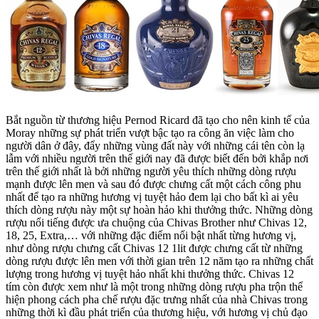
Bắt nguồn từ thương hiệu Pernod Ricard đã tạo cho nên kinh tế của
Moray những sự phát triển vượt bậc tạo ra công ăn việc làm cho
người dân ở đây, đẩy những vùng đất này với những cái tên còn lạ
lẫm với nhiều người trên thế giới nay đã được biết đến bởi khắp nơi
trên thế giới nhất là bởi những người yêu thích những dòng rượu
mạnh được lên men và sau đó được chưng cất một cách công phu
nhất để tạo ra những hương vị tuyệt hảo đem lại cho bất kì ai yêu
thích dòng rượu này một sự hoàn hảo khi thưởng thức. Những dòng
rượu nổi tiếng được ưa chuộng của Chivas Brother như Chivas 12,
18, 25, Extra,… với những đặc điểm nổi bật nhất từng hương vị,
như dòng rượu chưng cất Chivas 12 1lit được chưng cất từ những
dòng rượu được lên men với thời gian trên 12 năm tạo ra những chất
lượng trong hương vị tuyệt hảo nhất khi thưởng thức. Chivas 12
tím còn được xem như là một trong những dòng rượu pha trộn thể
hiện phong cách pha chế rượu đặc trưng nhất của nhà Chivas trong
những thời kì đầu phát triển của thương hiệu, với hương vị chủ đạo