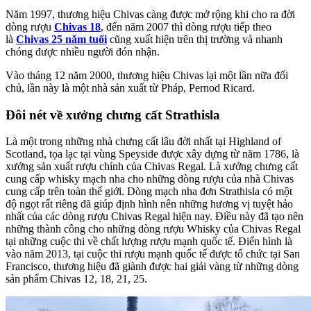
Năm 1997, thương hiệu Chivas càng được mở rộng khi cho ra đời
dòng rượu
Chivas 18
, đến năm 2007 thì dòng rượu tiếp theo
là
Chivas 25 năm tuổi
cũng xuất hiện trên thị trường và nhanh
chóng được nhiều người đón nhận.
Vào tháng 12 năm 2000, thương hiệu Chivas lại một lần nữa đổi
chủ, lần này là một nhà sản xuất từ Pháp, Pernod Ricard.
Đôi nét về xưởng chưng cất Strathisla
Là một trong những nhà chưng cất lâu đời nhất tại Highland of
Scotland, tọa lạc tại vùng Speyside được xây dựng từ năm 1786, là
xưởng sản xuất rượu chính của Chivas Regal. Là xưởng chưng cất
cung cấp whisky mạch nha cho những dòng rượu của nhà Chivas
cung cấp trên toàn thế giới. Dòng mạch nha đơn Strathisla có một
độ ngọt rất riêng đã giúp định hình nên những hương vị tuyệt hảo
nhất của các dòng rượu Chivas Regal hiện nay. Điều này đã tạo nên
những thành công cho những dòng rượu Whisky của Chivas Regal
tại những cuộc thi về chất lượng rượu mạnh quốc tế. Điển hình là
vào năm 2013, tại cuộc thi rượu mạnh quốc tế được tổ chức tại San
Francisco, thương hiệu đã giành được hai giải vàng từ những dòng
sản phẩm Chivas 12, 18, 21, 25.