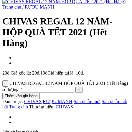
Trang chủ
/
RƯỢU MẠNH
CHIVAS REGAL 12 NĂM-
HỘP QUÀ TẾT 2021 (Hết
Hàng)
20
₫
Giá gốc là: 20₫.
10
₫
Giá hiện tại là: 10₫.
CHIVAS REGAL 12 NĂM-HỘP QUÀ TẾT 2021 (Hết Hàng)
số lượng
Thêm vào giỏ hàng
Danh mục:
CHIVAS
RƯỢU MẠNH
Sản phẩm mới
Sản phẩm nổi
bật
Trang chủ
Thương hiệu:
CHIVAS