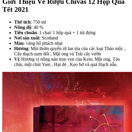
Giới Thiệu Về Rượu Chivas 12 Hộp Quà
Tết 2021
Thể tích
: 750 ml
Nồng độ
: 40 %
Tiêu chuẩn
: 1 chai/ 1 hộp quà + 1 túi đựng
Nơi sản xuất
: Scotland
Màu
: vàng hổ phách nhạt
Hương
: Mùi thơm quyến rũ lan tỏa của các loại Thảo mộc ,
Cây thạch nam đốt , Mật ong và Trái cây vườn
Vị
: Hương vị nồng nàn trọn vẹn của Kem, Mật ong, Táo
chín, một chút Vani , Hạt dẻ , Kẹo bơ và quả Hạch nâu.