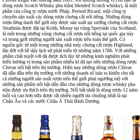
dòng rượu Scotch Whisky pha trộn( blended Scotch whisky), là một
phần của công ty rượu nước Pháp, Pernod Ricard, một công ty
chuyên sản xuất các dòng rượu chưng cất nổi tiếng. Những dòng
rượu lừng danh thế giới này được sản xuất tại xưởng chưng cất rượu
Strathisla được đặt tại Keith, Moray tại vùng Speyside của Scotland,
là một trong những vùng chưng cất rượu nổi tiếng tại quốc gia này
và trong giới những người sản xuất rượu trên toàn thế giới. Có
nguồn gốc từ một trong những nhà máy chưng cất rượu Highland,
lâu đời với bề dày lịch sử phát triển từ những năm 1786. Với những
phẩm chất tuyệt vời đã được tích lũy từ những kinh nghiệm phát
triển hương vị trong sản phẩm nhiều kỉ đã tạo nên những dòng rượu
Chivas nổi bật trên thị trường. Hiện nay những dòng rượu Chivas
đã dẫn đầu trên thị trường với những doanh số bán ra khiến cho tất
cả những người sản xuất rượu trên thế giới phải ngưỡng mộ với
những sản phẩm nổi bật dẫn đầu cho những dòng rượu whisky pha
trộn được ưa thích trên thị trường. Nổi bất nhất là dòng rượu 12 năm
tuổi và cao hơn nữa được rất nhiều người ưa chuộng nhất là tại
Châu Âu và các nước Châu Á Thái Bình Dương.