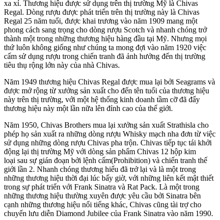
xa xỉ. Thương hiệu được sử dụng trên thị trường Mỹ là Chivas
Regal. Dòng rượu được phát triển trên thị trường này là Chivas
Regal 25 năm tuổi, được khai trương vào năm 1909 mang một
phong cách sang trọng cho dòng rượu Scotch và nhanh chóng trở
thành một trong những thương hiệu hàng đầu tại Mỹ. Nhưng mọi
thứ luôn không giống như chúng ta mong đợi vào năm 1920 việc
cấm sử dụng rượu trong chiến tranh đã ảnh hưởng đến thị trường
tiêu thụ rộng lớn này của nhà Chivas.
Năm 1949 thương hiệu Chivas Regal được mua lại bởi Seagrams và
được mở rộng từ xưởng sản xuất cho đến tên tuổi của thương hiệu
này trên thị trường, với một hệ thống kinh doanh tầm cỡ đã đẩy
thương hiệu này một lần nữa lên đỉnh cao của thế giới.
Năm 1950, Chivas Brothers mua lại xưởng sản xuất Strathisla cho
phép họ sản xuất ra những dòng rượu Whisky mạch nha đơn từ việc
sử dụng những dòng rượu Chivas pha trộn. Chivas tiếp tục tái khởi
động lại thị trường Mỹ với dòng sản phẩm Chivas 12 hộp kim
loại sau sự gián đoạn bởi lệnh cấm(Prohibition) và chiến tranh thế
giới lần 2. Nhanh chóng thương hiểu đã trở lại và là một trong
những thương hiệu thời đại lúc bấy giờ, với những liên kết mật thiết
trong sự phát triển với Frank Sinatra và Rat Pack. Là một trong
những thương hiệu thường xuyên được yêu cầu bởi Sinatra bên
cạnh những thương hiệu nổi tiếng khác, Chivas cũng tài trợ cho
chuyến lưu diễn Diamond Jubilee của Frank Sinatra vào năm 1990.