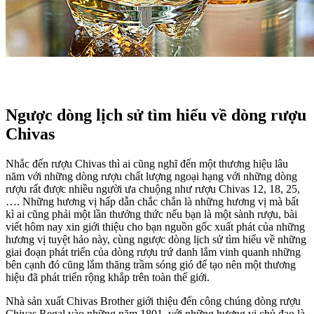
Ngược dòng lịch sử tìm hiểu về dòng rượu
Chivas
Nhắc đến rượu Chivas thì ai cũng nghĩ đến một thương hiệu lâu
năm với những dòng rượu chất lượng ngoại hạng với những dòng
rượu rất được nhiều người ưa chuộng như rượu Chivas 12, 18, 25,
…. Những hương vị hấp dẫn chắc chắn là những hương vị mà bất
kì ai cũng phải một lần thưởng thức nếu bạn là một sành rượu, bài
viết hôm nay xin giới thiệu cho bạn nguồn gốc xuất phát của những
hương vị tuyệt hảo này, cùng ngược dòng lịch sử tìm hiểu về những
giai đoạn phát triển của dòng rượu trứ danh lắm vinh quanh những
bên cạnh đó cũng lắm thăng trầm sóng gió để tạo nên một thương
hiệu đã phát triển rộng khắp trên toàn thế giới.
Nhà sản xuất Chivas Brother giới thiệu đến công chúng dòng rượu
Chivas Regal vào những năm 1801, với những hương vị chủ đạo là