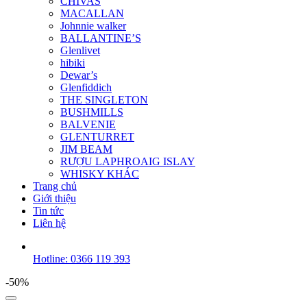
CHIVAS
MACALLAN
Johnnie walker
BALLANTINE’S
Glenlivet
hibiki
Dewar’s
Glenfiddich
THE SINGLETON
BUSHMILLS
BALVENIE
GLENTURRET
JIM BEAM
RƯỢU LAPHROAIG ISLAY
WHISKY KHÁC
Trang chủ
Giới thiệu
Tin tức
Liên hệ
Hotline: 0366 119 393
-50%