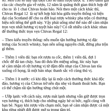
số. Mỗi con số này đại diện cho số năm rượu được ủ. Theo đánh giá
của các chuyên gia về rượu, 12 năm là quãng thời gian thích hợp để
cho ra lò 1 chai Chivas hoàn hảo. Nói theo một cách khác thì,
Chivas Regal 12 là sự kết hợp hài hòa giữa truyền thống và hiện
đại của Scotland để cho ra đời loại rượu whisky pha trộn có thương
hiệu nổi tiếng thế giới này. Vậy phải uống như thế nào để cảm nhận
trọn vẹn nhất hương vị tuyệt hảo này? Có rất nhiều cách khác nhau
để thưởng thức trọn vẹn Chivas Regal 12:
– Theo kiểu truyền thống: nếu muốn tận hưởng hương vị đặc
trưng của Scotch whisky, bạn nên uống nguyên chất, đừng pha trộn
gì thêm.
– Thêm 1 viên đá: bạn rót rượu ra cốc, thêm 1 viên đá, đợi 1
chốc để đá tan chảy. Sau đó đưa lên miệng uống, lúc này bạn
sẽ cảm nhận rõ rệt hương vị từ đậm đến nhạt của Chivas lan tỏa
xuống cổ họng, là một bản nhạc thanh sắc vô cùng thú vị.
– Thêm 1 ít nước: có khi đây lại là một cách thưởng thức khá độc
đáo, hương vị của Chivas trở nên dịu nhẹ và thanh thoát hơn. Bạn
có thể chậm rãi tận hưởng từng chút một.
– Ướp lạnh: với cách này, rượu mát lạnh nhưng vẫn giữ được trọn
vẹn hương vị, thích hợp cho những ngày hè oi bức, ngồi cùng với
bạn bè. Ngay khi rượu vừa chạm môi, bạn sẽ cảm nhận được cả một
khu rừng nhiệt đới được mở ra trong tâm trí.