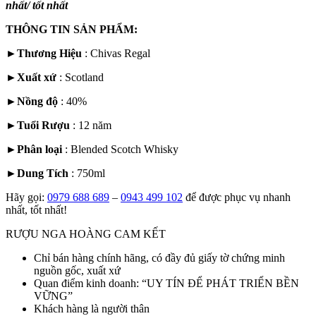
nhất/ tốt nhất
THÔNG TIN SẢN PHẨM:
►
Thương Hiệu
: Chivas Regal
►
Xuất xứ
:
Scotland
►
Nồng độ
: 40%
►
Tuổi Rượu
: 12 năm
►
Phân loại
:
Blended Scotch Whisky
►
Dung Tích
: 750ml
Hãy gọi:
0979 688 689
–
0943 499 102
để được phục vụ nhanh
nhất, tốt nhất!
RƯỢU NGA HOÀNG CAM KẾT
Chỉ bán hàng chính hãng, có đầy đủ giấy tờ chứng minh
nguồn gốc, xuất xứ
Quan điểm kinh doanh: “UY TÍN ĐỂ PHÁT TRIỂN BỀN
VỮNG”
Khách hàng là người thân