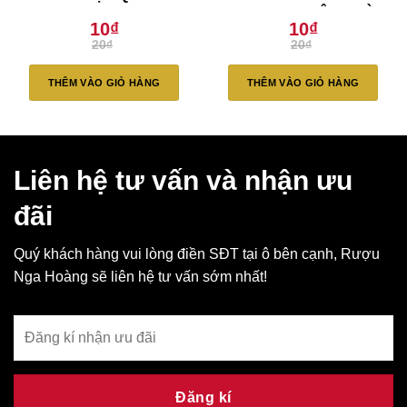
2019 (Hết Hàng)
RESERVE HỘP QUÀ
10
₫
10
₫
2020 (Hết Hàng)
Giá
Giá
Giá
Giá
20
₫
20
₫
gốc
hiện
gốc
hiện
là:
tại
là:
tại
20₫.
là:
20₫.
là:
THÊM VÀO GIỎ HÀNG
THÊM VÀO GIỎ HÀNG
10₫.
10₫.
Liên hệ tư vấn và nhận ưu
đãi
Quý khách hàng vui lòng điền SĐT tại ô bên cạnh, Rượu
Nga Hoàng sẽ liên hệ tư vấn sớm nhất!
Đăng kí