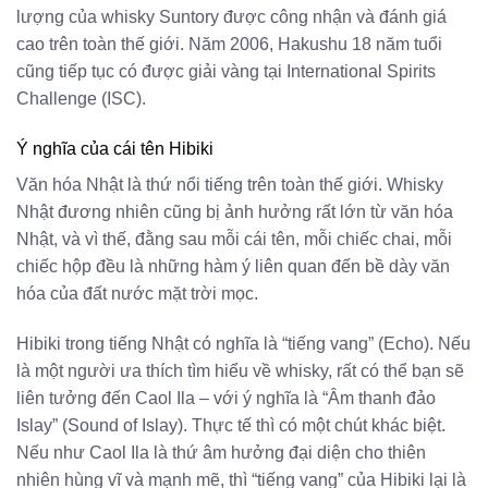
lượng của whisky Suntory được công nhận và đánh giá
cao trên toàn thế giới. Năm 2006, Hakushu 18 năm tuổi
cũng tiếp tục có được giải vàng tại International Spirits
Challenge (ISC).
Ý nghĩa của cái tên Hibiki
Văn hóa Nhật là thứ nổi tiếng trên toàn thế giới. Whisky
Nhật đương nhiên cũng bị ảnh hưởng rất lớn từ văn hóa
Nhật, và vì thế, đằng sau mỗi cái tên, mỗi chiếc chai, mỗi
chiếc hộp đều là những hàm ý liên quan đến bề dày văn
hóa của đất nước mặt trời mọc.
Hibiki trong tiếng Nhật có nghĩa là “tiếng vang” (Echo). Nếu
là một người ưa thích tìm hiểu về whisky, rất có thể bạn sẽ
liên tưởng đến Caol Ila – với ý nghĩa là “Âm thanh đảo
Islay” (Sound of Islay). Thực tế thì có một chút khác biệt.
Nếu như Caol Ila là thứ âm hưởng đại diện cho thiên
nhiên hùng vĩ và mạnh mẽ, thì “tiếng vang” của Hibiki lại là