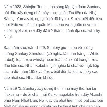
Năm 1923, Shinjiro Torii – nhà sáng lập tập đoàn Suntory,
bắt đầu xây dựng nhà máy chưng cất đầu tiên của Nhật
Bản tại Yamazaki, ngoại ô cố đô Kyoto. Được biết đến từu
thời Edo với cái tên quận Minaseno với nguồn nước tinh
khiết tuyệt vời, nơi đây đã trở thành thánh địa của whisky
Nhật.
Sáu năm sau, năm 1929, Suntory giới thiệu với công
chúng Suntory Shirofuda (có nghĩa là nhãn trắng – White
Label), loại rượu whisky hoàn toàn sản xuất trong nước
đầu tiên của Nhật. Kakubin (có nghĩa là chai vuông), tiếp
tục ra đời năm 1937 và được biết đến là loại whisky cao
cấp nhất của Nhật Bản khi đó.
Năm 1973, Suntory xây dựng thêm nhà máy thứ hai tại
Hakushu – dưới chân núi Kaikomagatake trên dãy Akaishi
phía Nam Nhật Bản. Nơi đây đã phát triển một loạt các loại
Malt Whisky vô song với những kỹ thuật tinh chế cao cấp