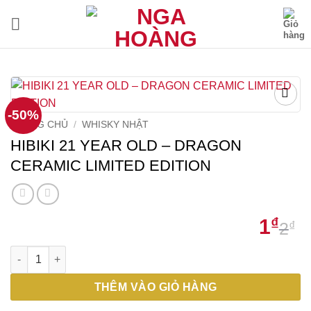
Bỏ
qua
nội
dung
-50%
TRANG CHỦ
/
WHISKY NHẬT
HIBIKI 21 YEAR OLD – DRAGON
CERAMIC LIMITED EDITION
1
₫
2
₫
G
G
HIBIKI 21 YEAR OLD – DRAGON CERAMIC LIMITED EDITION số
g
h
l
t
THÊM VÀO GIỎ HÀNG
2
l
1