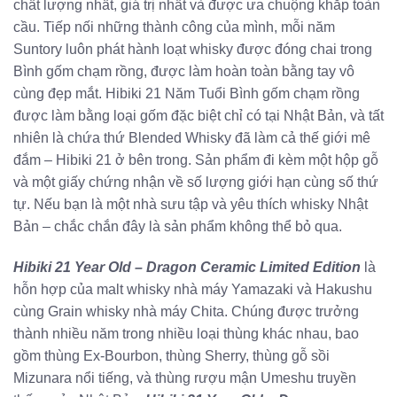
chất lượng nhất, giá trị nhất và được ưa chuộng khắp toàn
cầu. Tiếp nối những thành công của mình, mỗi năm
Suntory luôn phát hành loạt whisky được đóng chai trong
Bình gốm chạm rồng, được làm hoàn toàn bằng tay vô
cùng đẹp mắt. Hibiki 21 Năm Tuổi Bình gốm chạm rồng
được làm bằng loại gốm đặc biệt chỉ có tại Nhật Bản, và tất
nhiên là chứa thứ Blended Whisky đã làm cả thế giới mê
đắm – Hibiki 21 ở bên trong. Sản phẩm đi kèm một hộp gỗ
và một giấy chứng nhận về số lượng giới hạn cùng số thứ
tự. Nếu bạn là một nhà sưu tập và yêu thích whisky Nhật
Bản – chắc chắn đây là sản phẩm không thể bỏ qua.
Hibiki 21 Year Old – Dragon Ceramic Limited Edition
là
hỗn hợp của malt whisky nhà máy Yamazaki và Hakushu
cùng Grain whisky nhà máy Chita. Chúng được trưởng
thành nhiều năm trong nhiều loại thùng khác nhau, bao
gồm thùng Ex-Bourbon, thùng Sherry, thùng gỗ sồi
Mizunara nổi tiếng, và thùng rượu mận Umeshu truyền