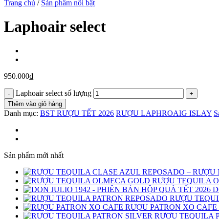
Trang chủ
/
Sản phẩm nổi bật
Laphoair select
950.000
₫
Laphoair select số lượng
Thêm vào giỏ hàng
Danh mục:
BST RƯỢU TẾT 2026
RƯỢU LAPHROAIG ISLAY
S
Sản phẩm mới nhất
RƯỢU TEQUILA 
D
RƯỢU TEQUI
RƯỢU PATRON XO CAFE
RƯỢU TEQUILA 