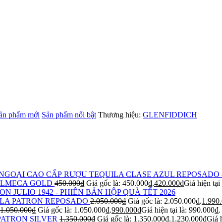
ản phẩm mới
Sản phẩm nổi bật
Thương hiệu:
GLENFIDDICH
RƯỢU TEQUILA CLASE AZUL REPOSADO 
OLMECA GOLD
450.000
₫
Giá gốc là: 450.000₫.
420.000
₫
Giá hiện tại
ON JULIO 1942 - PHIÊN BẢN HỘP QUÀ TẾT 2026
LA PATRON REPOSADO
2.050.000
₫
Giá gốc là: 2.050.000₫.
1.990
1.050.000
₫
Giá gốc là: 1.050.000₫.
990.000
₫
Giá hiện tại là: 990.000₫.
PATRON SILVER
1.350.000
₫
Giá gốc là: 1.350.000₫.
1.230.000
₫
Giá h