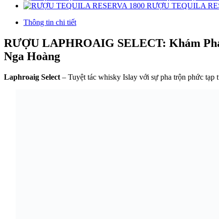
RƯỢU TEQUILA RE
Thông tin chi tiết
RƯỢU LAPHROAIG SELECT: Khám Phá H
Nga Hoàng
Laphroaig Select
– Tuyệt tác whisky Islay với sự pha trộn phức tạp 