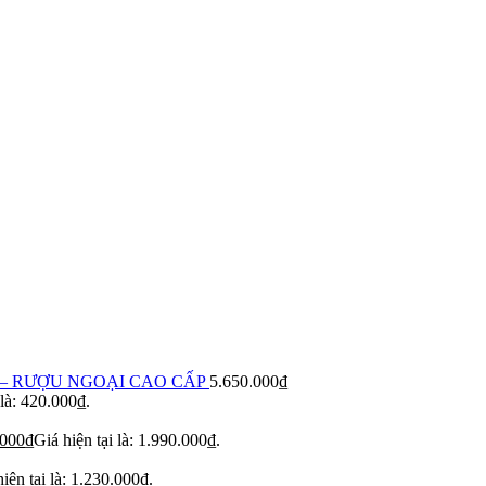
– RƯỢU NGOẠI CAO CẤP
5.650.000
₫
 là: 420.000₫.
.000
₫
Giá hiện tại là: 1.990.000₫.
iện tại là: 1.230.000₫.