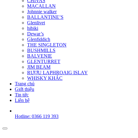
CHIVAS
MACALLAN
Johnnie walker
BALLANTINE’S
Glenlivet
hibiki
Dewar’s
Glenfiddich
THE SINGLETON
BUSHMILLS
BALVENIE
GLENTURRET
JIM BEAM
RƯỢU LAPHROAIG ISLAY
WHISKY KHÁC
Trang chủ
Giới thiệu
Tin tức
Liên hệ
Hotline: 0366 119 393