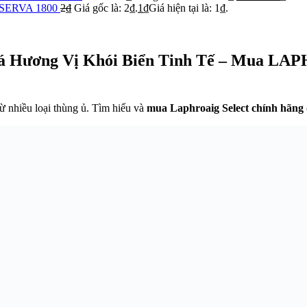
SERVA 1800
2
₫
Giá gốc là: 2₫.
1
₫
Giá hiện tại là: 1₫.
ương Vị Khói Biển Tinh Tế – Mua LAP
từ nhiều loại thùng ủ. Tìm hiểu và
mua Laphroaig Select chính hãng