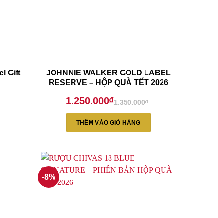
l Gift
JOHNNIE WALKER GOLD LABEL
RESERVE – HỘP QUÀ TẾT 2026
1.250.000
₫
1.350.000
₫
Giá
Giá
gốc
hiện
là:
tại
THÊM VÀO GIỎ HÀNG
1.350.000₫.
là:
1.250.000₫.
-8%