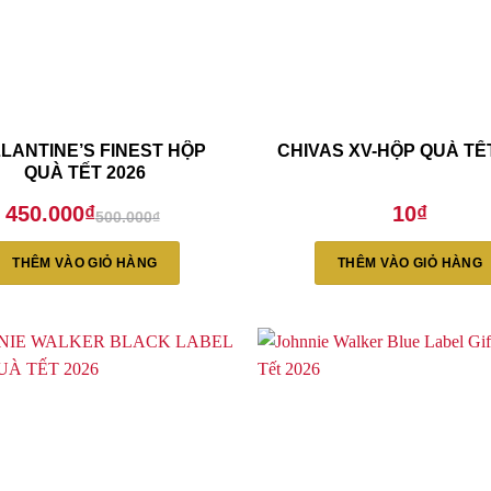
LANTINE’S FINEST HỘP
CHIVAS XV-HỘP QUÀ TẾ
QUÀ TẾT 2026
450.000
₫
10
₫
500.000
₫
Giá
Giá
gốc
hiện
là:
tại
THÊM VÀO GIỎ HÀNG
THÊM VÀO GIỎ HÀNG
500.000₫.
là:
450.000₫.