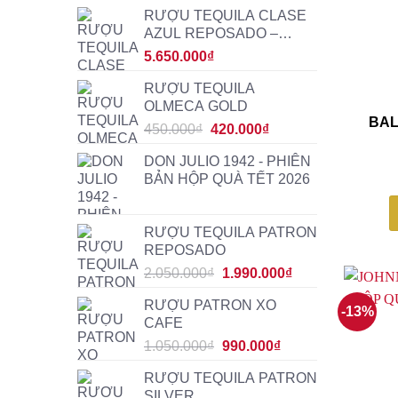
RƯỢU TEQUILA CLASE
AZUL REPOSADO –
RƯỢU NGOẠI CAO CẤP
5.650.000
₫
RƯỢU TEQUILA
OLMECA GOLD
BAL
Giá
Giá
450.000
₫
420.000
₫
gốc
hiện
DON JULIO 1942 - PHIÊN
là:
tại
BẢN HỘP QUÀ TẾT 2026
450.000₫.
là:
420.000₫.
RƯỢU TEQUILA PATRON
REPOSADO
Giá
Giá
2.050.000
₫
1.990.000
₫
gốc
hiện
RƯỢU PATRON XO
là:
tại
-13%
CAFE
2.050.000₫.
là:
Giá
Giá
1.050.000
₫
990.000
₫
1.990.000₫.
gốc
hiện
RƯỢU TEQUILA PATRON
là:
tại
SILVER