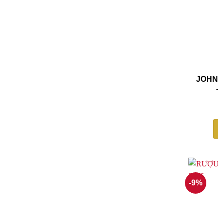
JOHN
-9%