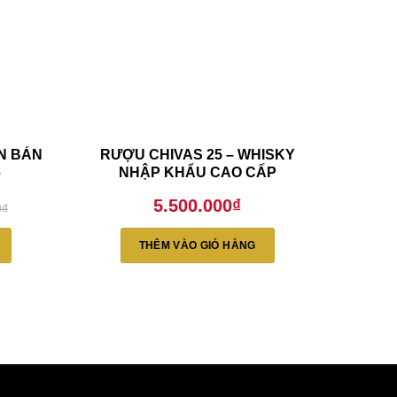
ÊN BẢN
RƯỢU CHIVAS 25 – WHISKY
6
NHẬP KHẨU CAO CẤP
5.500.000
₫
0
₫
THÊM VÀO GIỎ HÀNG