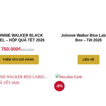
HNNIE WALKER BLACK
Johnnie Walker Blue Labe
EL – HỘP QUÀ TẾT 2026
Box – Tết 2026
750.000
₫
860.000
₫
Giá
Giá
gốc
hiện
là:
tại
THÊM VÀO GIỎ HÀNG
LIÊN HỆ
860.000₫.
là:
750.000₫.
-8%