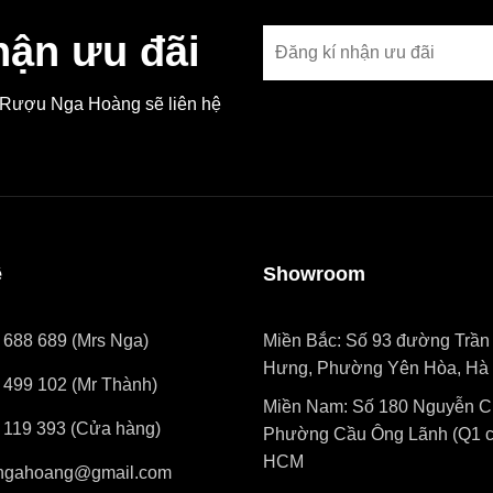
hận ưu đãi
, Rượu Nga Hoàng sẽ liên hệ
ệ
Showroom
 688 689 (Mrs Nga)
Miền Bắc: Số 93 đường Trần
Hưng, Phường Yên Hòa, Hà 
 499 102 (Mr Thành)
Miền Nam: Số 180 Nguyễn Cư
 119 393 (Cửa hàng)
Phường Cầu Ông Lãnh (Q1 cũ
HCM
ngahoang@gmail.com