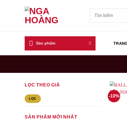
Bỏ
qua
Tìm
kiếm:
nội
dung
Sản phẩm
TRAN
LỌC THEO GIÁ
-10%
Giá
Giá
LỌC
tối
tối
thiểu
đa
SẢN PHẨM MỚI NHẤT