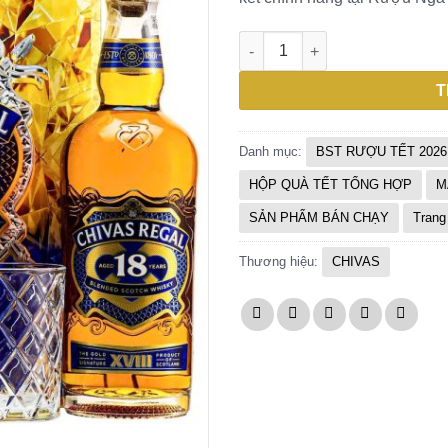
RƯỢU CHIVAS 18 HỘP QUÀ TẾT
T
Danh mục:
BST RƯỢU TẾT 2026
HỘP QUÀ TẾT TỔNG HỢP
M
SẢN PHẨM BÁN CHẠY
Trang
Thương hiệu:
CHIVAS