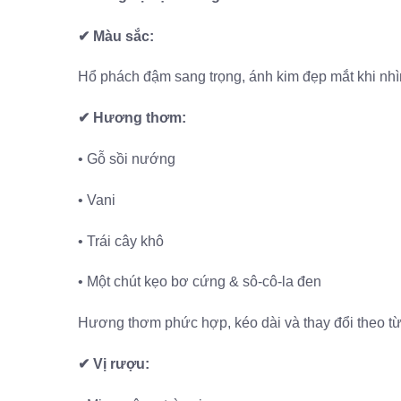
✔ Màu sắc:
Hổ phách đậm sang trọng, ánh kim đẹp mắt khi nhì
✔ Hương thơm:
• Gỗ sồi nướng
• Vani
• Trái cây khô
• Một chút kẹo bơ cứng & sô-cô-la đen
Hương thơm phức hợp, kéo dài và thay đổi theo từ
✔ Vị rượu: