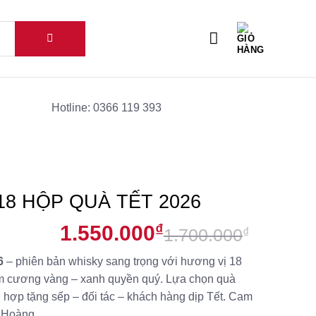
Hotline: 0366 119 393
8 HỘP QUÀ TẾT 2026
1.550.000
₫
1.700.000
₫
Giá
Giá
26
– phiên bản whisky sang trọng với hương vị 18
gốc
hiện
kim cương vàng – xanh quyền quý. Lựa chọn quà
là:
tại
 hợp tặng sếp – đối tác – khách hàng dịp Tết. Cam
1.700.0
là:
 Hoàng.