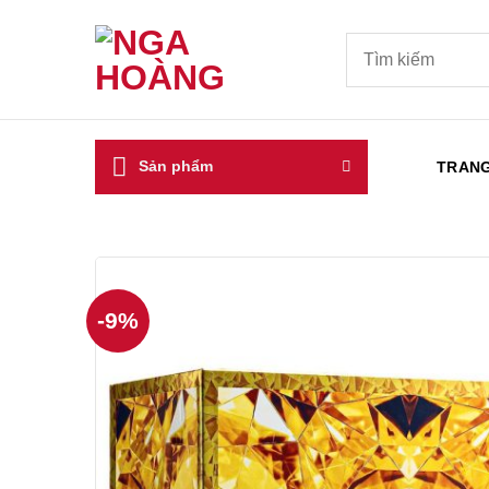
Bỏ
qua
Tìm
kiếm:
nội
dung
Sản phẩm
TRAN
-9%