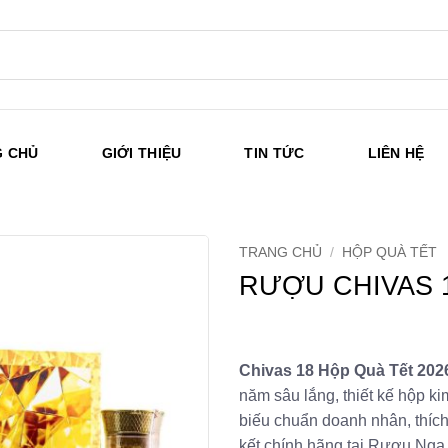
G CHỦ
GIỚI THIỆU
TIN TỨC
LIÊN HỆ
TRANG CHỦ
/
HỘP QUÀ TẾT
RƯỢU CHIVAS 1
Chivas 18 Hộp Quà Tết 20
năm sâu lắng, thiết kế hộp 
biếu chuẩn doanh nhân, thích
kết chính hãng tại Rượu Nga