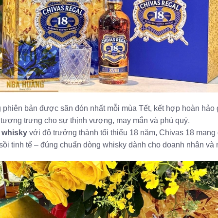
g phiên bản được săn đón nhất mỗi mùa Tết, kết hợp hoàn hảo g
tượng trưng cho sự thịnh vượng, may mắn và phú quý.
n whisky
với độ trưởng thành tối thiểu 18 năm, Chivas 18 mang
 sồi tinh tế – đúng chuẩn dòng whisky dành cho doanh nhân và 