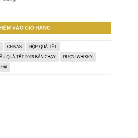
1.550.0
 2026 số lượng
HÊM VÀO GIỎ HÀNG
CHIVAS
HỘP QUÀ TẾT
ẪU QUÀ TẾT 2026 BÁN CHẠY
RƯỢU WHISKY
 chủ