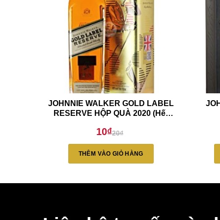
JOHNNIE WALKER GOLD LABEL
JO
RESERVE HỘP QUÀ 2020 (Hết
Hàng)
10
₫
20
₫
Giá
Giá
gốc
hiện
là:
tại
THÊM VÀO GIỎ HÀNG
20₫.
là:
10₫.