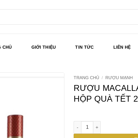
G CHỦ
GIỚI THIỆU
TIN TỨC
LIÊN HỆ
TRANG CHỦ
/
RƯỢU MẠNH
RƯỢU MACALLA
HỘP QUÀ TẾT 2
RƯỢU MACALLAN A NIGHT ON 