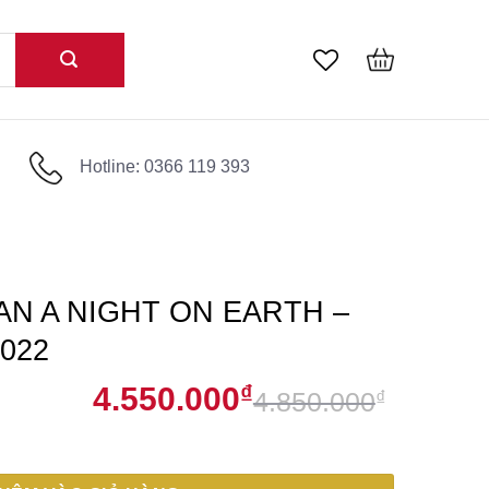
Hotline: 0366 119 393
N A NIGHT ON EARTH –
022
4.550.000
₫
4.850.000
₫
Giá
Giá
EARTH - HỘP QUÀ TẾT 2022 số lượng
gốc
hiện
là:
tại