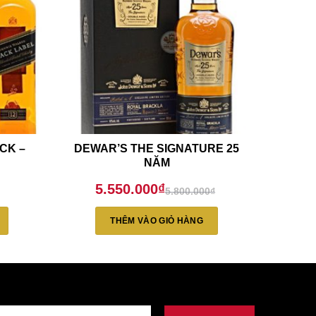
CK –
DEWAR’S THE SIGNATURE 25
JOHN
NĂM
5.550.000
₫
5.800.000
₫
Giá
Giá
gốc
hiện
là:
tại
THÊM VÀO GIỎ HÀNG
5.800.000₫.
là:
5.550.000₫.