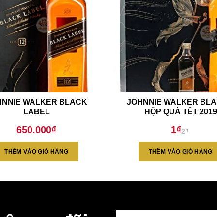
HNNIE WALKER BLACK
JOHNNIE WALKER BLA
LABEL
HỘP QUÀ TẾT 2019
650.000
₫
1
₫
2
₫
Giá
Giá
gốc
hiện
là:
tại
THÊM VÀO GIỎ HÀNG
THÊM VÀO GIỎ HÀNG
2₫.
là:
1₫.