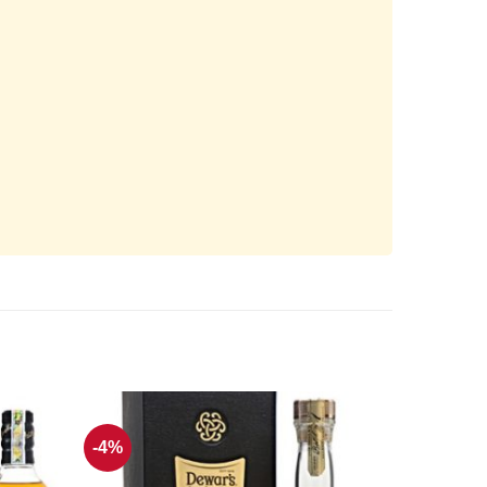
-4%
-50%