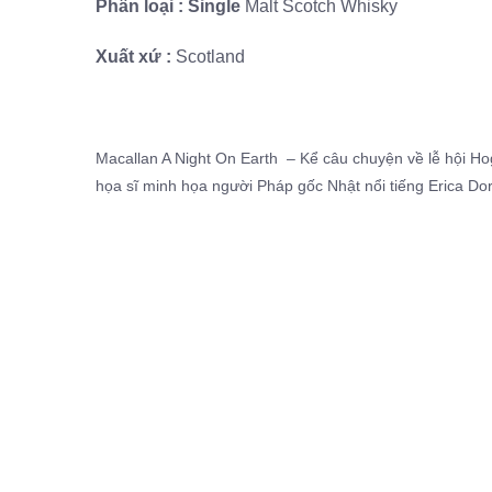
Phân loại : Single
Malt Scotch Whisky
Xuất xứ :
Scotland
Macallan A Night On Earth – Kể câu chuyện về lễ hội Ho
họa sĩ minh họa người Pháp gốc Nhật nổi tiếng Erica Do